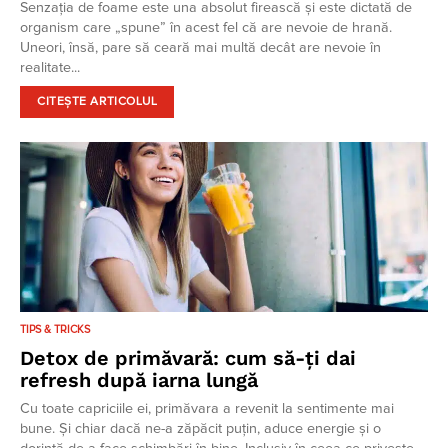
Senzația de foame este una absolut firească și este dictată de
organism care „spune” în acest fel că are nevoie de hrană.
Uneori, însă, pare să ceară mai multă decât are nevoie în
realitate...
CITEȘTE ARTICOLUL
TIPS & TRICKS
Detox de primăvară: cum să-ți dai
refresh după iarna lungă
Cu toate capriciile ei, primăvara a revenit la sentimente mai
bune. Și chiar dacă ne-a zăpăcit puțin, aduce energie și o