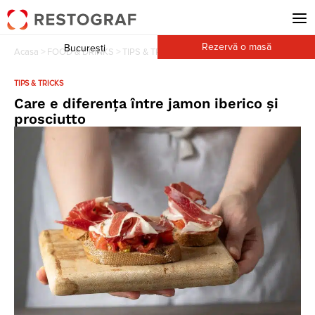
Rezervă o masă
București
Acasa
>
FOOD & DRINKS
>
TIPS & TRICKS
>
Pagina 2
TIPS & TRICKS
Care e diferența între jamon iberico și
prosciutto