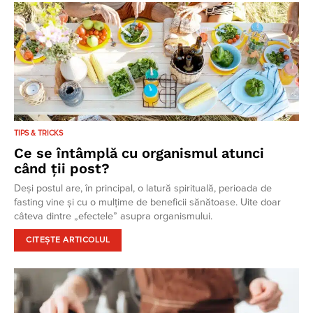
TIPS & TRICKS
Ce se întâmplă cu organismul atunci
când ții post?
Deși postul are, în principal, o latură spirituală, perioada de
fasting vine și cu o mulțime de beneficii sănătoase. Uite doar
câteva dintre „efectele” asupra organismului.
CITEȘTE ARTICOLUL