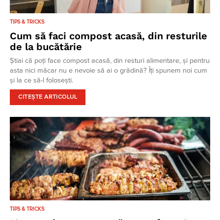
TIPS & TRICKS
Cum să faci compost acasă, din resturile
de la bucătărie
Știai că poți face compost acasă, din resturi alimentare, și pentru
asta nici măcar nu e nevoie să ai o grădină? Îți spunem noi cum
și la ce să-l folosești.
CITEȘTE ARTICOLUL
TIPS & TRICKS