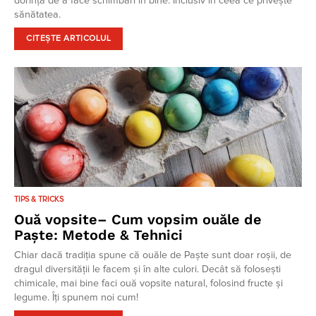
dorință de a face schimbări în bine. Inclusiv în ceea ce privește
sănătatea.
CITEȘTE ARTICOLUL
TIPS & TRICKS
Ouă vopsite– Cum vopsim ouăle de
Paște: Metode & Tehnici
Chiar dacă tradiția spune că ouăle de Paște sunt doar roșii, de
dragul diversității le facem și în alte culori. Decât să folosești
chimicale, mai bine faci ouă vopsite natural, folosind fructe și
legume. Îți spunem noi cum!