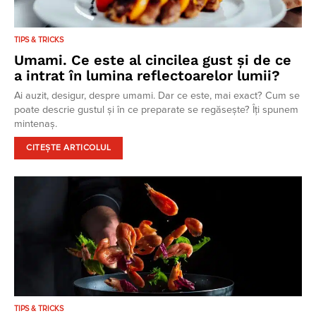
TIPS & TRICKS
Umami. Ce este al cincilea gust și de ce
a intrat în lumina reflectoarelor lumii?
Ai auzit, desigur, despre umami. Dar ce este, mai exact? Cum se
poate descrie gustul și în ce preparate se regăsește? Îți spunem
mintenaș.
CITEȘTE ARTICOLUL
TIPS & TRICKS