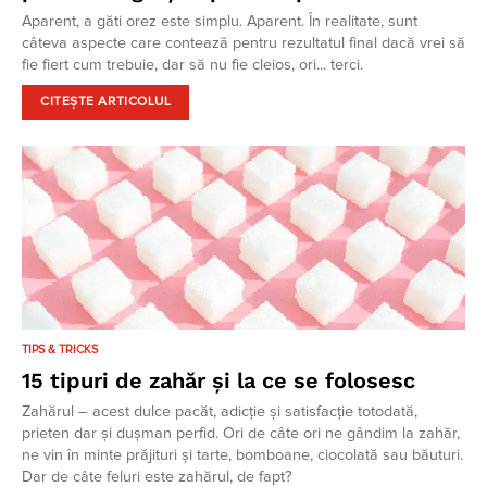
Aparent, a găti orez este simplu. Aparent. În realitate, sunt
câteva aspecte care contează pentru rezultatul final dacă vrei să
fie fiert cum trebuie, dar să nu fie cleios, ori... terci.
CITEȘTE ARTICOLUL
TIPS & TRICKS
15 tipuri de zahăr și la ce se folosesc
Zahărul – acest dulce pacăt, adicție și satisfacție totodată,
prieten dar și dușman perfid. Ori de câte ori ne gândim la zahăr,
ne vin în minte prăjituri și tarte, bomboane, ciocolată sau băuturi.
Dar de câte feluri este zahărul, de fapt?