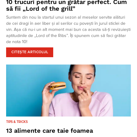
10 trucuri pentru un grătar perfect. Cum
să fii „Lord of the grill”
Suntem din nou la startul unui sezon al meselor servite alături
de cei dragi în aer liber și al serilor cu povești în jurul sticlei de
vin. Așa că nu-i un alt moment mai bun ca acesta să-ți revizuiești
aptitudinile de „Lord of the Ribs”. Îți spunem cum să faci grătar
de nota 10!
CITEȘTE ARTICOLUL
TIPS & TRICKS
13 alimente care taie foamea