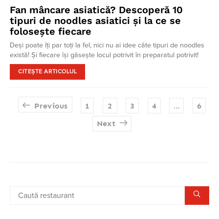
Fan mâncare asiatică? Descoperă 10
tipuri de noodles asiatici și la ce se
folosește fiecare
Deși poate îți par toți la fel, nici nu ai idee câte tipuri de noodles
există! Și fiecare își găsește locul potrivit în preparatul potrivit!
CITEȘTE ARTICOLUL
Paginație
Previous
1
2
3
4
…
6
articole
Next