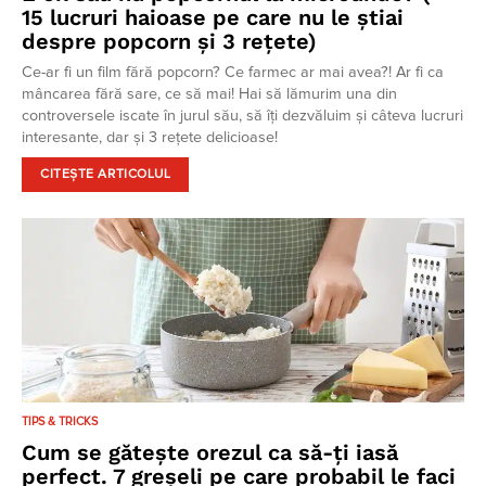
15 lucruri haioase pe care nu le știai
despre popcorn și 3 rețete)
Ce-ar fi un film fără popcorn? Ce farmec ar mai avea?! Ar fi ca
mâncarea fără sare, ce să mai! Hai să lămurim una din
controversele iscate în jurul său, să îți dezvăluim și câteva lucruri
interesante, dar și 3 rețete delicioase!
CITEȘTE ARTICOLUL
TIPS & TRICKS
Cum se gătește orezul ca să-ți iasă
perfect. 7 greșeli pe care probabil le faci