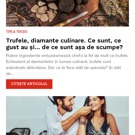
TIPS & TRICKS
Trufele, diamante culinare. Ce sunt, ce
gust au și… de ce sunt așa de scumpe?
Puține ingrediente entuziasmează chef-ii la fel de mult ca trufele.
Echivalent al diamantelor în lumea culinară, trufele sunt
adevărate delicatese. Dar ce le face atât de speciale? Și atât
de…
CITEȘTE ARTICOLUL