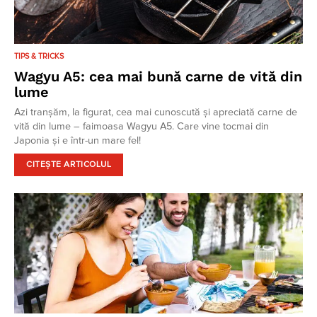
TIPS & TRICKS
Wagyu A5: cea mai bună carne de vită din
lume
Azi tranșăm, la figurat, cea mai cunoscută și apreciată carne de
vită din lume – faimoasa Wagyu A5. Care vine tocmai din
Japonia și e într-un mare fel!
CITEȘTE ARTICOLUL