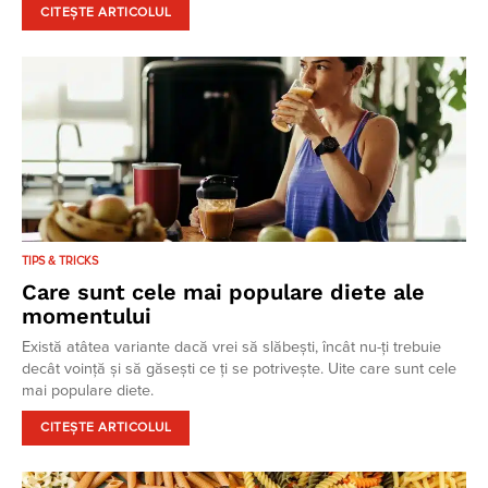
CITEȘTE ARTICOLUL
TIPS & TRICKS
Care sunt cele mai populare diete ale
momentului
Există atâtea variante dacă vrei să slăbești, încât nu-ți trebuie
decât voință și să găsești ce ți se potrivește. Uite care sunt cele
mai populare diete.
CITEȘTE ARTICOLUL