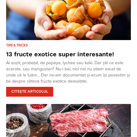
TIPS & TRICKS
13 fructe exotice super interesante!
Ai auzit, probabil, de papaya, lychee sau kaki. Dar știi ce este
acerola, sau mangustan? Nu-i bai, nici noi nu știam excat de
unde să le luăm... Dar ne-am documentat și-acum își povestim și
ție despre câteva fructe exotice deosebite.
CITEȘTE ARTICOLUL