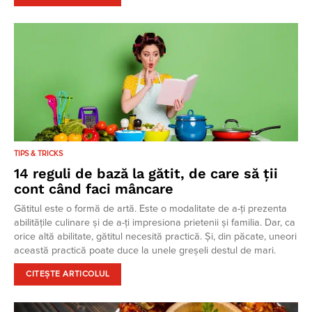
TIPS & TRICKS
14 reguli de bază la gătit, de care să ții
cont când faci mâncare
Gătitul este o formă de artă. Este o modalitate de a-ți prezenta
abilitățile culinare și de a-ți impresiona prietenii și familia. Dar, ca
orice altă abilitate, gătitul necesită practică. Și, din păcate, uneori
această practică poate duce la unele greșeli destul de mari.
CITEȘTE ARTICOLUL