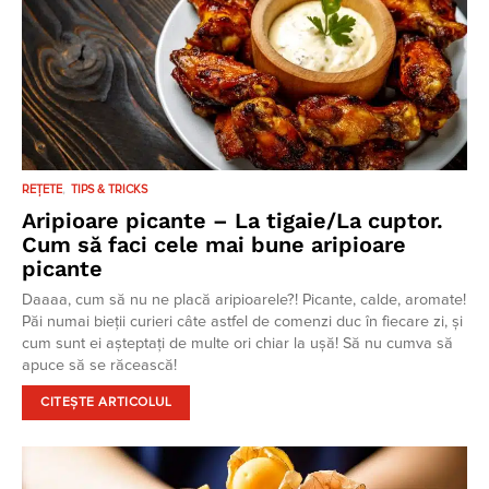
REȚETE
TIPS & TRICKS
Aripioare picante – La tigaie/La cuptor.
Cum să faci cele mai bune aripioare
picante
Daaaa, cum să nu ne placă aripioarele?! Picante, calde, aromate!
Păi numai bieții curieri câte astfel de comenzi duc în fiecare zi, și
cum sunt ei așteptați de multe ori chiar la ușă! Să nu cumva să
apuce să se răcească!
CITEȘTE ARTICOLUL