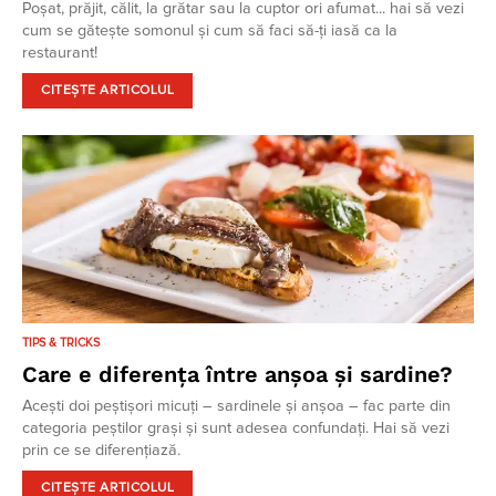
Poșat, prăjit, călit, la grătar sau la cuptor ori afumat... hai să vezi
cum se gătește somonul și cum să faci să-ți iasă ca la
restaurant!
CITEȘTE ARTICOLUL
TIPS & TRICKS
Care e diferența între anșoa și sardine?
Acești doi peștișori micuți – sardinele și anșoa – fac parte din
categoria peștilor grași și sunt adesea confundați. Hai să vezi
prin ce se diferențiază.
CITEȘTE ARTICOLUL