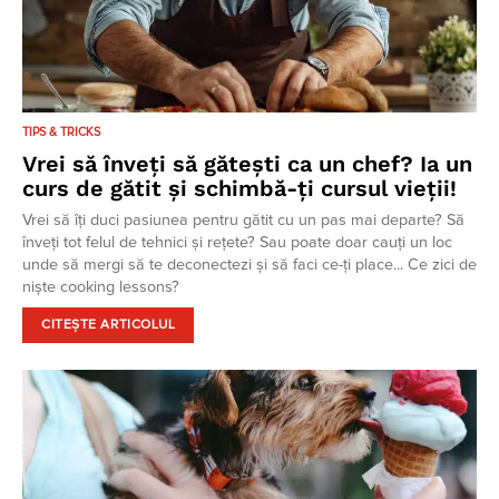
TIPS & TRICKS
Vrei să înveți să gătești ca un chef? Ia un
curs de gătit și schimbă-ți cursul vieții!
Vrei să îți duci pasiunea pentru gătit cu un pas mai departe? Să
înveți tot felul de tehnici și rețete? Sau poate doar cauți un loc
unde să mergi să te deconectezi și să faci ce-ți place... Ce zici de
niște cooking lessons?
CITEȘTE ARTICOLUL