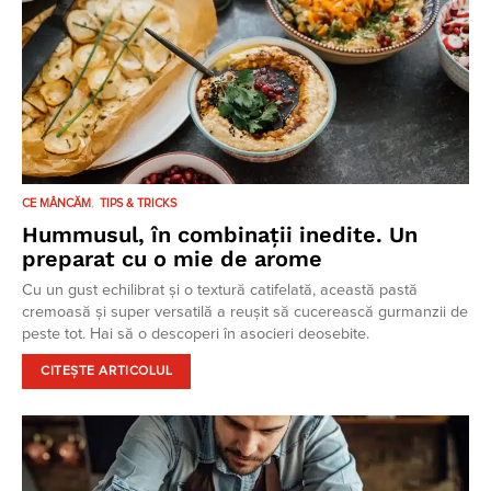
CE MÂNCĂM
TIPS & TRICKS
Hummusul, în combinații inedite. Un
preparat cu o mie de arome
Cu un gust echilibrat și o textură catifelată, această pastă
cremoasă și super versatilă a reușit să cucerească gurmanzii de
peste tot. Hai să o descoperi în asocieri deosebite.
CITEȘTE ARTICOLUL