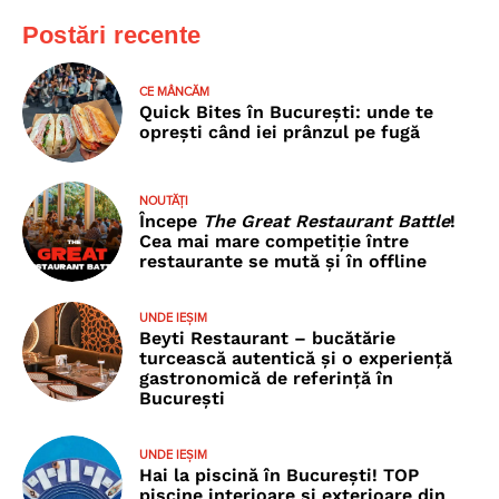
Postări recente
CE MÂNCĂM
Quick Bites în București: unde te
oprești când iei prânzul pe fugă
NOUTĂȚI
Începe
The Great Restaurant Battle
!
Cea mai mare competiție între
restaurante se mută și în offline
UNDE IEȘIM
Beyti Restaurant – bucătărie
turcească autentică și o experiență
gastronomică de referință în
București
UNDE IEȘIM
Hai la piscină în București! TOP
piscine interioare și exterioare din