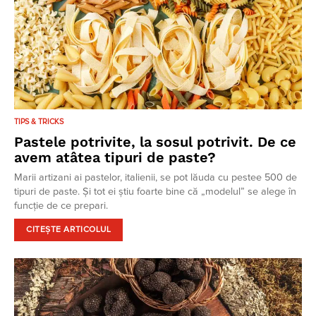
TIPS & TRICKS
Pastele potrivite, la sosul potrivit. De ce
avem atâtea tipuri de paste?
Marii artizani ai pastelor, italienii, se pot lăuda cu pestee 500 de
tipuri de paste. Și tot ei știu foarte bine că „modelul” se alege în
funcție de ce prepari.
CITEȘTE ARTICOLUL