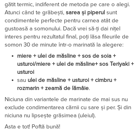
gătit termic, indiferent de metoda pe care o alegi.
Atunci când te grăbești,
sarea și piperul
sunt
condimentele perfecte pentru carnea atât de
gustoasă a somonului. Dacă vrei să-ți dai nițel
interes pentru rezultatul final, poți lăsa fileurile de
somon 30 de minute într-o marinată la alegere:
miere + ulei de măsline + sos de soia +
usturoi/miere + ulei de măsline+ sos Teriyaki +
usturoi
sau
ulei de
măsline + usturoi + cimbru +
rozmarin + zeamă de lămâie
.
Niciuna din variantele de marinate de mai sus nu
exclude condimentarea cărnii cu sare și per. Și din
niciuna nu lipsește grăsimea (uleiul).
Asta e tot! Poftă bună!