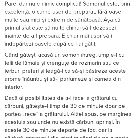
Pare, dar nu e nimic complicat! Somonul este, prin
excelență, o carne ușor de preparat, fără oase
multe sau mici și extrem de sănătoasă. Așa că
primul sfat este să nu te chinui să-l dezosezi
înainte de a-l prepara. E chiar mai ușor să-i
îndepărtezi oasele după ce l-ai gătit.
Când gătești acasă un somon întreg, umple-l cu
felii de lămâie și crenguțe de rozmarin sau ce
ierburi preferi și leagă-l ca să-și păstreze aceste
arome înăuntru și să-i parfumeze și carnea din
interior.
Dacă ai posibilitatea de a-l face la grătarul cu
cărbuni, gătește-l timp de 30 de minute doar pe
partea „rece” a grătarului. Altfel spus, pe marginea
acestuia sau unde nu există cărbuni aprinși. În
aceste 30 de minute departe de foc, dar la