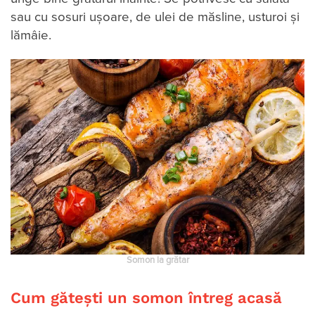
sau cu sosuri ușoare, de ulei de măsline, usturoi și
lămâie.
Somon la grătar
Cum gătești un somon întreg acasă