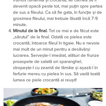
frumos rumenită și crocantă, iar carnea să fi
devenit opacă peste tot, mai puțin spre partea
de sus a fileului. Ca să fie gata, în funcție și de
grosimea fileului, mai trebuie lăsată încă 7-9
minute.
Minutul de la final.
Tot ce mai e de făcut este
„sărutul” de la final. Odată ce pielea este
crocantă, întoarce fileul în tigaie. Nu e nevoie
mai mult de un minut pentru a desăvârși
lucrarea. Servește-l imediat, alături de frunze
proaspete de salată ori sparanghel,
stropește-l cu zeamă de lămâie și așază-l în
farfurie mereu cu pielea în sus. Să vadă toată
lumea ce piele crocantă ai reușit!