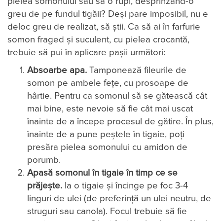
pielea somonului sau să o rupi, desprinzând-o
greu de pe fundul tigăii? Deși pare imposibil, nu e
deloc greu de realizat, să știi. Ca să ai în farfurie
somon fraged și suculent, cu pielea crocantă,
trebuie să pui în aplicare pașii următori:
Absoarbe apa.
Tamponează fileurile de
somon pe ambele fețe, cu prosoape de
hârtie. Pentru ca somonul să se gătească cât
mai bine, este nevoie să fie cât mai uscat
înainte de a începe procesul de gătire. În plus,
înainte de a pune peștele în tigaie, poți
presăra pielea somonului cu amidon de
porumb.
Apasă somonul în tigaie în timp ce se
prăjește.
Ia o tigaie și încinge pe foc 3-4
linguri de ulei (de preferință un ulei neutru, de
struguri sau canola). Focul trebuie să fie