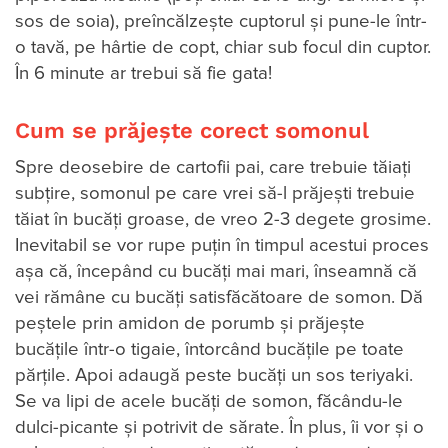
sos de soia), preîncălzește cuptorul și pune-le într-
o tavă, pe hârtie de copt, chiar sub focul din cuptor.
În 6 minute ar trebui să fie gata!
Cum se prăjește corect somonul
Spre deosebire de cartofii pai, care trebuie tăiați
subțire, somonul pe care vrei să-l prăjești trebuie
tăiat în bucăți groase, de vreo 2-3 degete grosime.
Inevitabil se vor rupe puțin în timpul acestui proces
așa că, începând cu bucăți mai mari, înseamnă că
vei rămâne cu bucăți satisfăcătoare de somon. Dă
peștele prin amidon de porumb și prăjește
bucățile într-o tigaie, întorcând bucățile pe toate
părțile. Apoi adaugă peste bucăți un sos teriyaki.
Se va lipi de acele bucăți de somon, făcându-le
dulci-picante și potrivit de sărate. În plus, îi vor și o