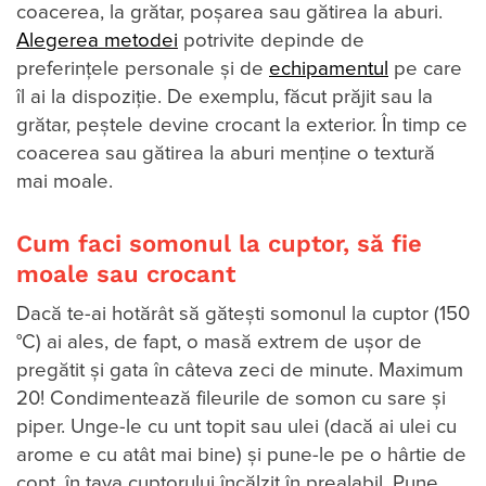
coacerea, la grătar, poșarea sau gătirea la aburi.
Alegerea metodei
potrivite depinde de
preferințele personale și de
echipamentul
pe care
îl ai la dispoziție. De exemplu, făcut prăjit sau la
grătar, peștele devine crocant la exterior. În timp ce
coacerea sau gătirea la aburi menține o textură
mai moale.
Cum faci somonul la cuptor, să fie
moale sau crocant
Dacă te-ai hotărât să gătești somonul la cuptor (150
°C) ai ales, de fapt, o masă extrem de ușor de
pregătit și gata în câteva zeci de minute. Maximum
20! Condimentează fileurile de somon cu sare și
piper. Unge-le cu unt topit sau ulei (dacă ai ulei cu
arome e cu atât mai bine) și pune-le pe o hârtie de
copt, în tava cuptorului încălzit în prealabil. Pune