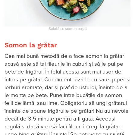
Salată cu somon poșat
Somon la grătar
Cea mai bună metodă de a face somon la grătar
acasă este să tai fileurile în cuburi și să le pui pe
bețe de frigărui. În felul acesta sunt mai ușor de
întors pe grătar. Condimentează-le cu sare, piper și
ierburi aromate, dar și praf de usturoi, înainte de a
le monta pe bețe. Pune între bucățile de somon
felii de lămâi sau lime. Obligatoriu să ungi grătarul
înainte de apune frigăruile pe grătar! Nu au nevoie
decât de 3-5 minute pentru a fi gata. Aceeași
regulă și dacă vrei să faci fileuri întregi la grătar:
unge bine grătarul înainte! Se potrivesc cu salată