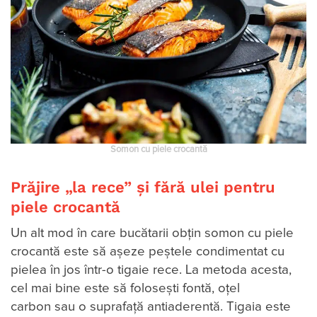
Somon cu piele crocantă
Prăjire „la rece” și fără ulei pentru
piele crocantă
Un alt mod în care bucătarii obțin somon cu piele
crocantă este să așeze peștele condimentat cu
pielea în jos într-o tigaie rece. La metoda acesta,
cel mai bine este să folosești fontă, oțel
carbon sau o suprafață antiaderentă. Tigaia este