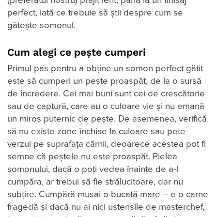
(preferatul nostru) prăjit lent, până la un finisaj
perfect, iată ce trebuie să știi despre cum se
gătește somonul.
Cum alegi ce pește cumperi
Primul pas pentru a obține un somon perfect gătit
este să cumperi un pește proaspăt, de la o sursă
de încredere. Cei mai buni sunt cei de crescătorie
sau de captură, care au o culoare vie și nu emană
un miros puternic de pește. De asemenea, verifică
să nu existe zone închise la culoare sau pete
verzui pe suprafața cărnii, deoarece acestea pot fi
semne că peștele nu este proaspăt. Pielea
somonului, dacă o poți vedea înainte de a-l
cumpăra, ar trebui să fie strălucitoare, dar nu
subțire. Cumpără musai o bucată mare – e o carne
fragedă și dacă nu ai nici ustensile de masterchef,