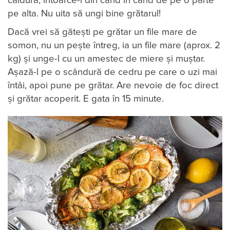
căldură, întoarce-l din când în când de pe o parte
pe alta. Nu uita să ungi bine grătarul!
Dacă vrei să gătești pe grătar un file mare de
somon, nu un pește întreg, ia un file mare (aprox. 2
kg) și unge-l cu un amestec de miere și muștar.
Așază-l pe o scândură de cedru pe care o uzi mai
întâi, apoi pune pe grătar. Are nevoie de foc direct
și grătar acoperit. E gata în 15 minute.