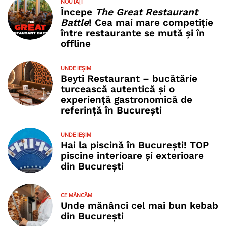
NOUTĂȚI
Începe
The Great Restaurant
Battle
! Cea mai mare competiție
între restaurante se mută și în
offline
UNDE IEȘIM
Beyti Restaurant – bucătărie
turcească autentică și o
experiență gastronomică de
referință în București
UNDE IEȘIM
Hai la piscină în București! TOP
piscine interioare și exterioare
din București
CE MÂNCĂM
Unde mănânci cel mai bun kebab
din București