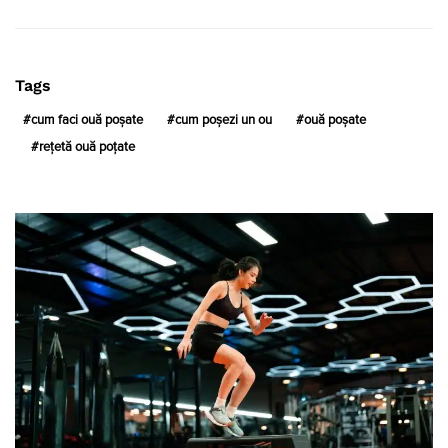
Tags
cum faci ouă poșate
cum poșezi un ou
ouă poșate
rețetă ouă poțate