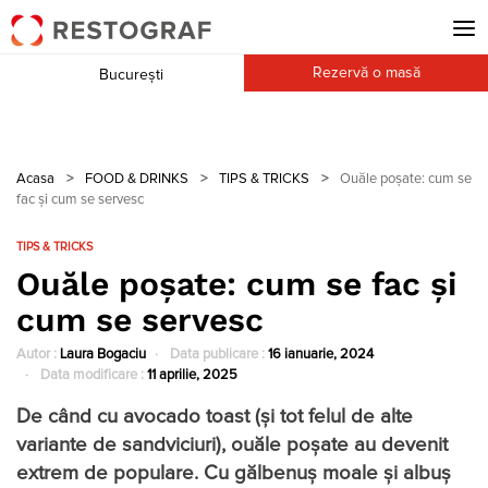
Rezervă o masă
București
Acasa
>
FOOD & DRINKS
>
TIPS & TRICKS
>
Ouăle poșate: cum se
fac și cum se servesc
TIPS & TRICKS
Ouăle poșate: cum se fac și
cum se servesc
Autor :
Laura Bogaciu
Data publicare :
16 ianuarie, 2024
Data modificare :
11 aprilie, 2025
De când cu avocado toast (și tot felul de alte
variante de sandviciuri), ouăle poșate au devenit
extrem de populare. Cu gălbenuș moale și albuș