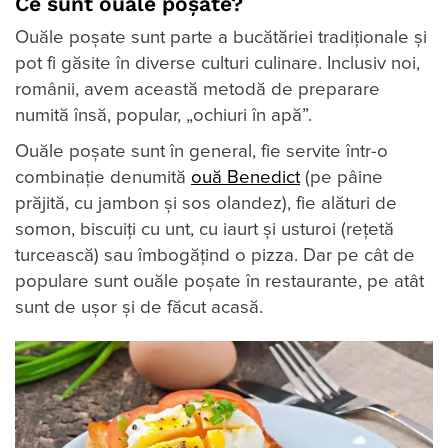
Ce sunt ouăle poșate?
Ouăle poșate sunt parte a bucătăriei tradiționale și
pot fi găsite în diverse culturi culinare. Inclusiv noi,
românii, avem această metodă de preparare
numită însă, popular, „ochiuri în apă”.
Ouăle poșate sunt în general, fie servite într-o
combinație denumită
ouă Benedict
(pe pâine
prăjită, cu jambon și sos olandez), fie alături de
somon, biscuiți cu unt, cu iaurt și usturoi (rețetă
turcească) sau îmbogățind o pizza. Dar pe cât de
populare sunt ouăle poșate în restaurante, pe atât
sunt de ușor și de făcut acasă.