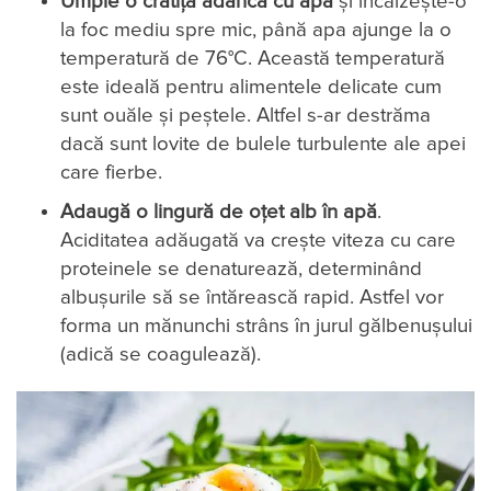
Umple o cratiță adâncă cu apă
și încălzește-o
la foc mediu spre mic, până apa ajunge la o
temperatură de 76°C. Această temperatură
este ideală pentru alimentele delicate cum
sunt ouăle și peștele. Altfel s-ar destrăma
dacă sunt lovite de bulele turbulente ale apei
care fierbe.
Adaugă o lingură de oțet alb în apă
.
Aciditatea adăugată va crește viteza cu care
proteinele se denaturează, determinând
albușurile să se întărească rapid. Astfel vor
forma un mănunchi strâns în jurul gălbenușului
(adică se coagulează).