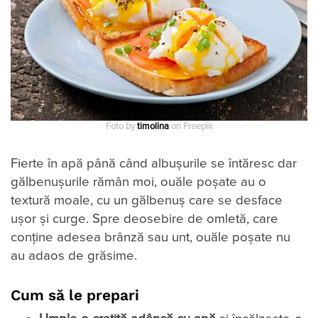
Foto by
timolina
on Freepik
Fierte în apă până când albușurile se întăresc dar
gălbenușurile rămân moi, ouăle poșate au o
textură moale, cu un gălbenuș care se desface
ușor și curge. Spre deosebire de omletă, care
conține adesea brânză sau unt, ouăle poșate nu
au adaos de grăsime.
Cum să le prepari