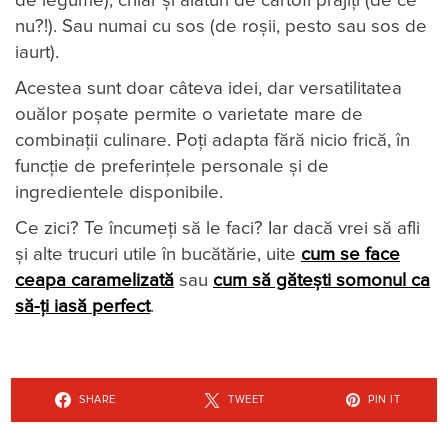
de legume), chiar și alături de cartofi prăjiți (de ce
nu?!). Sau numai cu sos (de roșii, pesto sau sos de
iaurt).
Acestea sunt doar câteva idei, dar versatilitatea
ouălor poșate permite o varietate mare de
combinații culinare. Poți adapta fără nicio frică, în
funcție de preferințele personale și de
ingredientele disponibile.
Ce zici? Te încumeți să le faci? Iar dacă vrei să afli
și alte trucuri utile în bucătărie, uite
cum se face
ceapa caramelizată
sau
cum să gătești somonul ca
să-ți iasă perfect
.
SHARE
TWEET
PIN IT