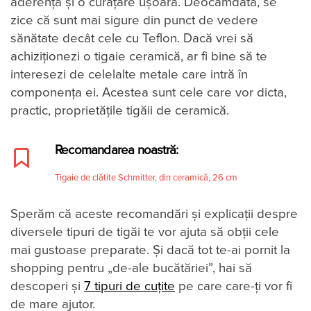
aderență și o curățare ușoară. Deocamdată, se
zice că sunt mai sigure din punct de vedere
sănătate decât cele cu Teflon. Dacă vrei să
achiziționezi o tigaie ceramică, ar fi bine să te
interesezi de celelalte metale care intră în
componența ei. Acestea sunt cele care vor dicta,
practic, proprietățile tigăii de ceramică.
Recomandarea noastră:
Tigaie de clătite Schmitter, din ceramică, 26 cm
Sperăm că aceste recomandări și explicații despre
diversele tipuri de tigăi te vor ajuta să obții cele
mai gustoase preparate. Și dacă tot te-ai pornit la
shopping pentru „de-ale bucătăriei”, hai să
descoperi și
7 tipuri de cuțite
pe care care-ți vor fi
de mare ajutor.