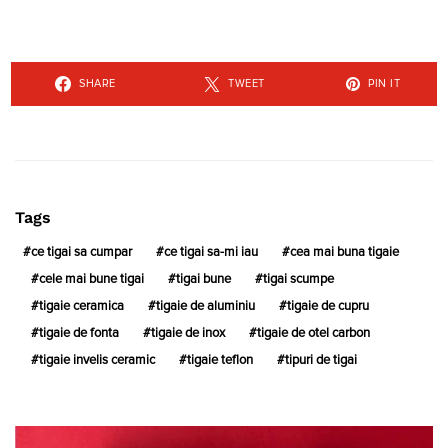
SHARE
TWEET
PIN IT
Tags
ce tigai sa cumpar
ce tigai sa-mi iau
cea mai buna tigaie
cele mai bune tigai
tigai bune
tigai scumpe
tigaie ceramica
tigaie de aluminiu
tigaie de cupru
tigaie de fonta
tigaie de inox
tigaie de otel carbon
tigaie invelis ceramic
tigaie teflon
tipuri de tigai