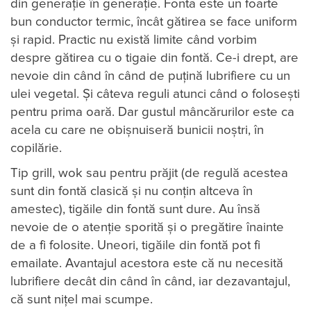
din generație în generație. Fonta este un foarte
bun conductor termic, încât gătirea se face uniform
și rapid. Practic nu există limite când vorbim
despre gătirea cu o tigaie din fontă. Ce-i drept, are
nevoie din când în când de puțină lubrifiere cu un
ulei vegetal. Și câteva reguli atunci când o folosești
pentru prima oară. Dar gustul mâncărurilor este ca
acela cu care ne obișnuiseră bunicii noștri, în
copilărie.
Tip grill, wok sau pentru prăjit (de regulă acestea
sunt din fontă clasică și nu conțin altceva în
amestec), tigăile din fontă sunt dure. Au însă
nevoie de o atenție sporită și o pregătire înainte
de a fi folosite. Uneori, tigăile din fontă pot fi
emailate. Avantajul acestora este că nu necesită
lubrifiere decât din când în când, iar dezavantajul,
că sunt nițel mai scumpe.