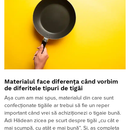
Materialul face diferența când vorbim
de diferitele tipuri de tigăi
Așa cum am mai spus, materialul din care sunt
confecționate tigăile ar trebui să fie un reper
important când vrei să achiziționezi o tigaie bună.
Adi Hădean zicea pe scurt despre tigăi „cu cât e
mai scumpă, cu atât e mai bună“. Și, aș completa