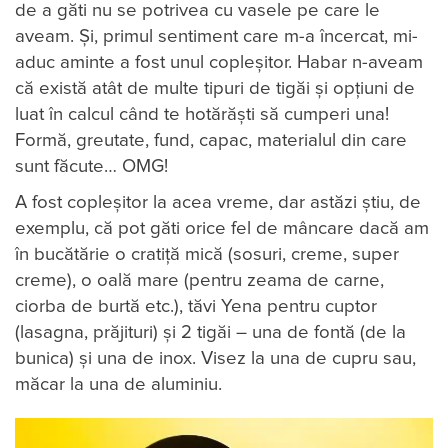
de a găti nu se potrivea cu vasele pe care le
aveam. Și, primul sentiment care m-a încercat, mi-
aduc aminte a fost unul copleșitor. Habar n-aveam
că există atât de multe tipuri de tigăi și opțiuni de
luat în calcul când te hotărăști să cumperi una!
Formă, greutate, fund, capac, materialul din care
sunt făcute… OMG!
A fost copleșitor la acea vreme, dar astăzi știu, de
exemplu, că pot găti orice fel de mâncare dacă am
în bucătărie o cratiță mică (sosuri, creme, super
creme), o oală mare (pentru zeama de carne,
ciorba de burtă etc.), tăvi Yena pentru cuptor
(lasagna, prăjituri) și 2 tigăi – una de fontă (de la
bunica) și una de inox. Visez la una de cupru sau,
măcar la una de aluminiu.