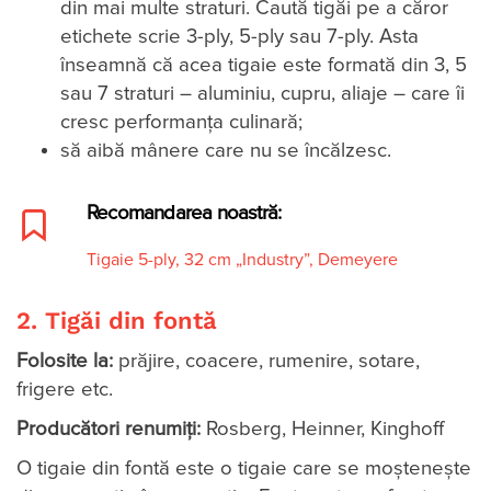
din mai multe straturi. Caută tigăi pe a căror
etichete scrie 3-ply, 5-ply sau 7-ply. Asta
înseamnă că acea tigaie este formată din 3, 5
sau 7 straturi – aluminiu, cupru, aliaje – care îi
cresc performanța culinară;
să aibă mânere care nu se încălzesc.
Recomandarea noastră:
Tigaie 5-ply, 32 cm „Industry”, Demeyere
2. Tigăi din fontă
Folosite la:
prăjire, coacere, rumenire, sotare,
frigere etc.
Producători renumiți:
Rosberg, Heinner, Kinghoff
O tigaie din fontă este o tigaie care se moștenește