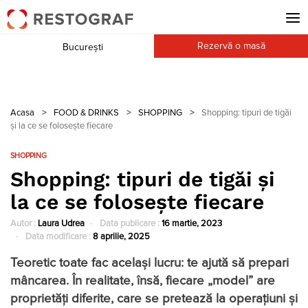
Rezervă o masă
București
Acasa
>
FOOD & DRINKS
>
SHOPPING
>
Shopping: tipuri de tigăi
și la ce se folosește fiecare
SHOPPING
Shopping: tipuri de tigăi și
la ce se folosește fiecare
Autor :
Laura Udrea
Data publicare :
16 martie, 2023
Data modificare :
8 aprilie, 2025
Teoretic toate fac același lucru: te ajută să prepari
mâncarea. În realitate, însă, fiecare „model” are
proprietăți diferite, care se pretează la operațiuni și