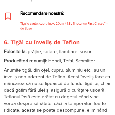
Recomandare noastră:
Tigaie saute, cupru-inox, 20cm / 1,8L 1Inocuivre First Classe” –
de Buyer
6. Tigăi cu înveliș de Teflon
Folosite la:
prăjire, sotare, flambare, sosuri
Producători renumiți:
Hendi, Tefal, Schmitter
Anumite tigăi, din oțel, cupru, aluminiu etc., au un
înveliș non-aderent de Teflon. Acest înveliș face ca
mâncarea să nu se lipească de fundul tigăilor, chiar
dacă gătim fără ulei și asigură o curățare ușoară.
Teflonul însă este arătat cu degetul când vine
vorba despre sănătate, căci la temperaturi foarte
ridicate, acesta se poate descompune, eliminând