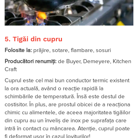
5. Tigăi din cupru
Folosite la:
prăjire, sotare, flambare, sosuri
Producători renumiți:
de Buyer, Demeyere, Kitchen
Craft
Cuprul este cel mai bun conductor termic existent
la ora actuală, având o reacție rapidă la
schimbările de temperatură. Însă este destul de
costisitor. În plus, are prostul obicei de a reacționa
chimic cu alimentele, de aceea majoritatea tigăilor
din cupru au un înveliș de inox pe suprafața care
intră în contact cu mâncarea. Atenție, cuprul poate
fi deformat ușor în cazul loviturilor!