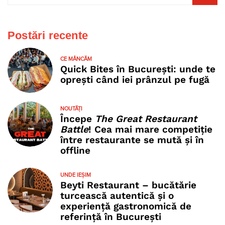
Postări recente
CE MÂNCĂM
Quick Bites în București: unde te
oprești când iei prânzul pe fugă
NOUTĂȚI
Începe
The Great Restaurant
Battle
! Cea mai mare competiție
între restaurante se mută și în
offline
UNDE IEȘIM
Beyti Restaurant – bucătărie
turcească autentică și o
experiență gastronomică de
referință în București