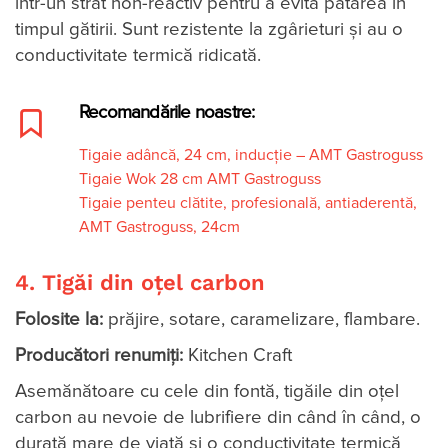
într-un strat non-reactiv pentru a evita pătarea în
timpul gătirii. Sunt rezistente la zgârieturi și au o
conductivitate termică ridicată.
Recomandările noastre:
Tigaie adâncă, 24 cm, inducție – AMT Gastroguss
Tigaie Wok 28 cm AMT Gastroguss
Tigaie penteu clătite, profesională, antiaderentă,
AMT Gastroguss, 24cm
4. Tigăi din oțel carbon
Folosite la:
prăjire, sotare, caramelizare, flambare.
Producători renumiți:
Kitchen Craft
Asemănătoare cu cele din fontă, tigăile din oțel
carbon au nevoie de lubrifiere din când în când, o
durată mare de viață și o conductivitate termică