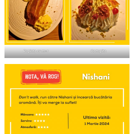
Papiota cu m=r
Cartopita