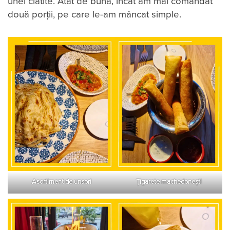
unei clătite. Atât de bună, încât am mai comandat
două porții, pe care le-am mâncat simple.
Asortiment de unsori
Țigarete machedonești