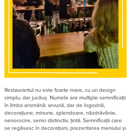
Restaurantul nu este foarte mare, cu un design
simplu, dar jucăuș. Numele are multiple semnificații
în limba aromână: arvună, dar de logodnă,
decorațiune, minune, splendoare, năzdrăvănie,
nenorocire, semn distinctiv, țintă. Semnificații care
se regăsesc în decorațiuni, prezentarea meniului și