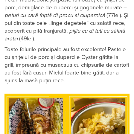
porc, demiglace de ciuperci și gogonele murate –
peturi cu car
â
fript
â
di procu si ciupernic
â
(77lei). Și
pui din toate cele „linge degetele” cu salată rece,
acoperit cu pită franjurată,
piljiu cu di tuti cu s
â
lat
â
aratzi
(49lei).
Toate felurile principale au fost excelente! Pastele
cu șnițelul de porc și ciupercile Oyster gătite la
grill, împreună cu musacaua cu chipsurile de cartofi
au fost fără cusur! Mielul foarte bine gătit, dar a
ajuns la masă puțin rece.