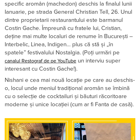
specific aromân (machedon) deschis la finalul lunii
Ianuarie, pe strada General Christian Tell, 26. Unul
dintre proprietarii restaurantului este barmanul
Costin Gache. Împreună cu fratele lui, Cristian,
deține mai multe localuri de renume în București –
Interbelic, Linea, Indigen… plus că stă și „în
spatele” festivalului Nostalgia. (Poți urmări pe
un interviu super
canalul Restograf de pe YouTube
interesant cu Costin Gache!).
Nishani e cea mai nouă locație pe care au deschis-
o, locul unde meniul tradițional aromân se îmbină
cu o selecție de cocktailuri și băuturi răcoritoare
moderne și unice locației (cum ar fi Fanta de casă).