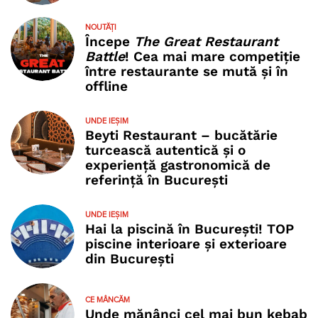
NOUTĂȚI
Începe
The Great Restaurant
Battle
! Cea mai mare competiție
între restaurante se mută și în
offline
UNDE IEȘIM
Beyti Restaurant – bucătărie
turcească autentică și o
experiență gastronomică de
referință în București
UNDE IEȘIM
Hai la piscină în București! TOP
piscine interioare și exterioare
din București
CE MÂNCĂM
Unde mănânci cel mai bun kebab