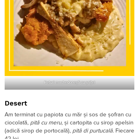
Peturi machedone
ști cu șnițel
Desert
Am terminat cu papiota cu măr și sos de șofran cu
ciocolată,
pit
â
cu meru
, și cartopita cu sirop apelsin
(adică sirop de portocală),
pit
â
di purtucal
â
. Fiecare
42 lei.