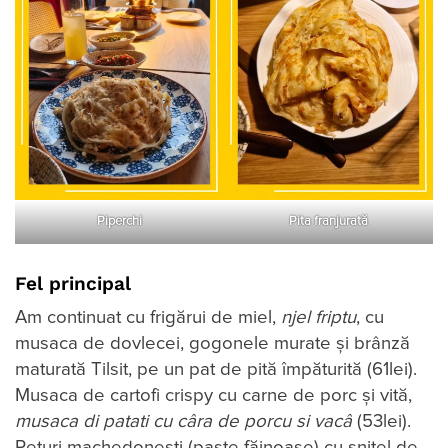
Piperchi
Pita franjurată
Fel principal
Am continuat cu frigărui de miel,
njel friptu
, cu
musaca de dovlecei, gogonele murate și brânză
maturată Tilsit, pe un pat de pită împăturită (61lei).
Musaca de cartofi crispy cu carne de porc și vită,
musaca di patati cu c
â
ra de porcu si vac
â
(53lei).
Peturi machedonești (paste făinoase) cu șnițel de