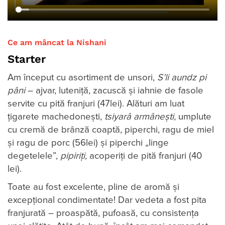
Ce am mâncat la Nishani
Starter
Am început cu asortiment de unsori,
S’li aundz pi
p
â
ni
– ajvar, luteniță, zacuscă și iahnie de fasole
servite cu pită franjuri (47lei). Alături am luat
țigarete machedonești,
tsiyar
â
arm
â
nești,
umplute
cu cremă de brânză coaptă, piperchi, ragu de miel
și ragu de porc (56lei) și piperchi „linge
degetelele”,
pipiri
ţ
i,
acoperiți de pită franjuri (40
lei).
Toate au fost excelente, pline de aromă și
excepțional condimentate! Dar vedeta a fost pita
franjurată – proaspătă, pufoasă, cu consistența