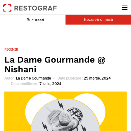
Rezervă o masă
București
RECENZII
La Dame Gourmande @
Nishani
Autor :
La Dame Gourmande
Data publicare :
25 martie, 2024
Data modificare :
7 iunie, 2024