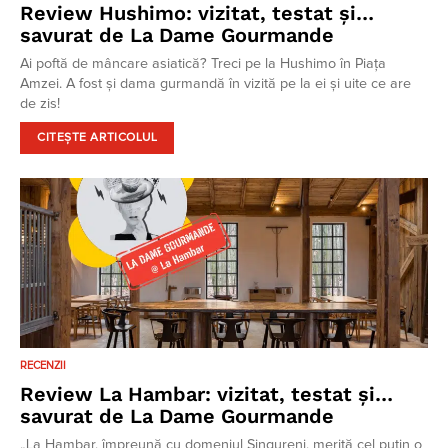
Review Hushimo: vizitat, testat și…
savurat de La Dame Gourmande
Ai poftă de mâncare asiatică? Treci pe la Hushimo în Piața
Amzei. A fost și dama gurmandă în vizită pe la ei și uite ce are
de zis!
CITEȘTE ARTICOLUL
RECENZII
Review La Hambar: vizitat, testat și…
savurat de La Dame Gourmande
„La Hambar, împreună cu domeniul Singureni, merită cel puțin o