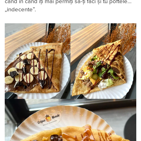
când în când îți mai permiți să-ți faci și tu poftele…
„indecente”.