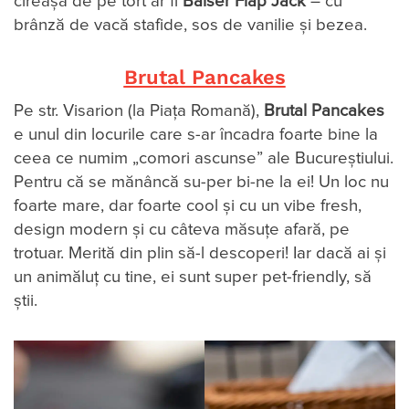
cireașa de pe tort ar fi
Baiser Flap Jack
– cu
brânză de vacă stafide, sos de vanilie și bezea.
Brutal Pancakes
Pe str. Visarion (la Piața Romană),
Brutal Pancakes
e unul din locurile care s-ar încadra foarte bine la
ceea ce numim „comori ascunse” ale Bucureștiului.
Pentru că se mănâncă su-per bi-ne la ei! Un loc nu
foarte mare, dar foarte cool și cu un vibe fresh,
design modern și cu câteva măsuțe afară, pe
trotuar. Merită din plin să-l descoperi! Iar dacă ai și
un animăluț cu tine, ei sunt super pet-friendly, să
știi.