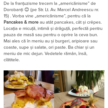
De la franțuzisme trecem la „americănisme” de
Dorobanți 😊 (pe Str. Lt. Av. Marcel Andreescu nr.
15) . Vorba vine „americănisme”, pentru că la
Pancakes & more
au atât pancakes, cât și crêpes.
Locația e micuță, intimă și drăguță, perfectă pentru
pauza de masă sau pentru o oprire la ceva bun.
Mai ales că în meniu au și burgeri, aripioare sau
coaste, supe și salate, ori paste. Ba chiar și un
meniu de mic dejun. Vedetele rămân, însă,
clătitele.