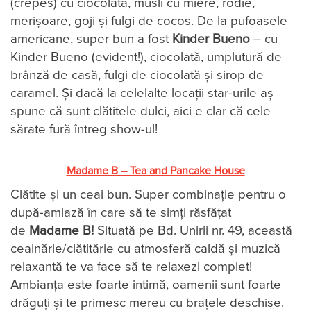
(crêpes) cu ciocolată, musli cu miere, rodie,
merișoare, goji și fulgi de cocos. De la pufoasele
americane, super bun a fost
Kinder Bueno
– cu
Kinder Bueno (evident!), ciocolată, umplutură de
brânză de casă, fulgi de ciocolată și sirop de
caramel. Și dacă la celelalte locații star-urile aș
spune că sunt clătitele dulci, aici e clar că cele
sărate fură întreg show-ul!
Madame B – Tea and Pancake House
Clătite și un ceai bun. Super combinație pentru o
după-amiază în care să te simți răsfățat
de
Madame B!
Situată pe Bd. Unirii nr. 49, această
ceainărie/clătitărie cu atmosferă caldă și muzică
relaxantă te va face să te relaxezi complet!
Ambianța este foarte intimă, oamenii sunt foarte
drăguți și te primesc mereu cu brațele deschise.