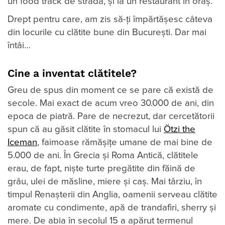
un food track de stradă, și la un restaurant în oraș.
Drept pentru care, am zis să-ți împărtășesc câteva
din locurile cu clătite bune din București. Dar mai
întâi…
Cine a inventat clătitele?
Greu de spus din moment ce se pare că există de
secole. Mai exact de acum vreo 30.000 de ani, din
epoca de piatră. Pare de necrezut, dar cercetătorii
spun că au găsit clătite în stomacul lui
Ötzi the
Iceman
, faimoase rămășițe umane de mai bine de
5.000 de ani. În Grecia și Roma Antică, clătitele
erau, de fapt, niște turte pregătite din făină de
grâu, ulei de măsline, miere și caș. Mai târziu, în
timpul Renașterii din Anglia, oamenii serveau clătite
aromate cu condimente, apă de trandafiri, sherry și
mere. De abia în secolul 15 a apărut termenul