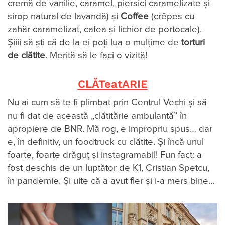
cremă de vanilie, caramel, piersici caramelizate și
sirop natural de lavandă) și
Coffee
(crêpes cu
zahăr caramelizat, cafea și lichior de portocale).
Șiiii să ști că de la ei poți lua o mulțime de
torturi
de clătite
. Merită să le faci o vizită!
CLĂTeatARIE
Nu ai cum să te fi plimbat prin Centrul Vechi și să
nu fi dat de această „clătitărie ambulantă” în
apropiere de BNR. Mă rog, e impropriu spus… dar
e, în definitiv, un foodtruck cu clătite. Și încă unul
foarte, foarte drăguț și instagramabil! Fun fact: a
fost deschis de un luptător de K1, Cristian Spetcu,
în pandemie. Și uite că a avut fler și i-a mers bine…