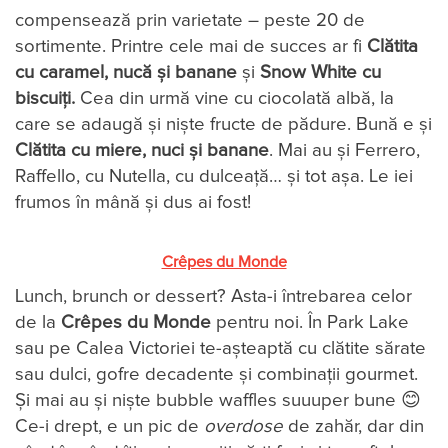
compensează prin varietate – peste 20 de
sortimente. Printre cele mai de succes ar fi
Clătita
cu caramel, nucă și banane
și
Snow White cu
biscuiți.
Cea din urmă vine cu ciocolată albă, la
care se adaugă și niște fructe de pădure. Bună e și
Clătita cu miere, nuci și banane
. Mai au și Ferrero,
Raffello, cu Nutella, cu dulceață… și tot așa. Le iei
frumos în mână și dus ai fost!
Crêpes du Monde
Lunch, brunch or dessert? Asta-i întrebarea celor
de la
Crêpes du Monde
pentru noi. În Park Lake
sau pe Calea Victoriei te-așteaptă cu clătite sărate
sau dulci, gofre decadente și combinații gourmet.
Și mai au și niște bubble waffles suuuper bune 😊
Ce-i drept, e un pic de
overdose
de zahăr, dar din