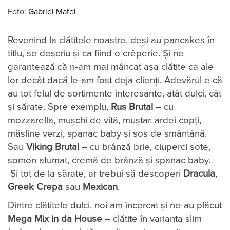
Foto:
Gabriel Matei
Revenind la clătitele noastre, deși au pancakes în
titlu, se descriu și ca fiind o crêperie. Și ne
garantează că n-am mai mâncat așa clătite ca ale
lor decât dacă le-am fost deja clienți. Adevărul e că
au tot felul de sortimente interesante, atât dulci, cât
și sărate. Spre exemplu,
Rus Brutal
– cu
mozzarella, mușchi de vită, muștar, ardei copți,
măsline verzi, spanac baby și sos de smântână.
Sau
Viking Brutal
– cu brânză brie, ciuperci sote,
somon afumat, cremă de brânză și spanac baby.
Și tot de la sărate, ar trebui să descoperi
Dracula
,
Greek Crepa
sau
Mexican
.
Dintre clătitele dulci, noi am încercat și ne-au plăcut
Mega Mix in da House
– clătite în varianta slim