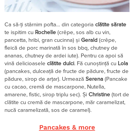
Ca să-ți stârnim pofta… din categoria
clătite sărate
te ispitim cu
Rochelle
(crêpe, sos alb cu vin,
pancetta, hribi, gran cucinna) și
Gerald
(crêpe,
fleică de porc marinată în sos bbq, chutney de
ananas, chutney de ardei iute). Pentru ca apoi să
vină delicioasele
clătite dulci
. Fă cunoștință cu
Lola
(pancakes, dulceață de fructe de pădure, fructe de
pădure, sirop de arțar). Urmează
Serena
(Pancake
cu cacao, cremă de mascarpone, Nutella,
amarene, fistic, sirop triplu sec). Și
Christine
(tort de
clătite cu cremă de mascarpone, măr caramelizat,
nucă caramelizată, sos de caramel).
Pancakes & more