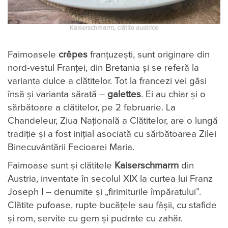
Kaiserschmarrn, clătite austrice
Faimoasele
crêpes
franțuzești, sunt originare din
nord-vestul Franței, din Bretania și se referă la
varianta dulce a clătitelor. Tot la francezi vei găsi
însă și varianta sărată –
galettes
. Ei au chiar și o
sărbătoare a clătitelor, pe 2 februarie. La
Chandeleur, Ziua Națională a Clătitelor, are o lungă
tradiție și a fost inițial asociată cu sărbătoarea Zilei
Binecuvântării Fecioarei Maria.
Faimoase sunt și clătitele
Kaiserschmarrn
din
Austria, inventate în secolul XIX la curtea lui Franz
Joseph I – denumite și „firimiturile împăratului”.
Clătite pufoase, rupte bucățele sau fâșii, cu stafide
și rom, servite cu gem și pudrate cu zahăr.