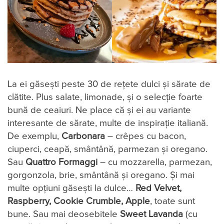
La ei găsești peste 30 de rețete dulci și sărate de
clătite. Plus salate, limonade, și o selecție foarte
bună de ceaiuri. Ne place că și ei au variante
interesante de sărate, multe de inspirație italiană.
De exemplu,
Carbonara
– crêpes cu bacon,
ciuperci, ceapă, smântână, parmezan și oregano.
Sau
Quattro Formaggi
– cu mozzarella, parmezan,
gorgonzola, brie, smântână și oregano. Și mai
multe opțiuni găsești la dulce…
Red Velvet,
Raspberry, Cookie Crumble, Apple
, toate sunt
bune. Sau mai deosebitele
Sweet Lavanda
(cu