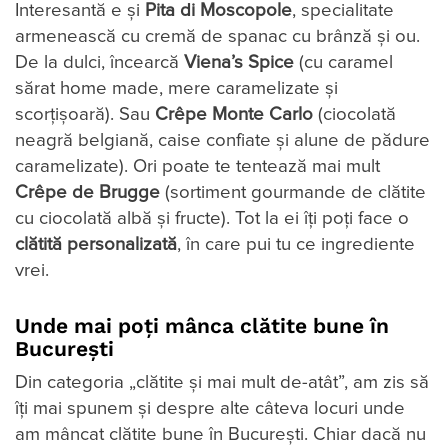
Interesantă e și
Pita di Moscopole
, specialitate
armenească cu cremă de spanac cu brânză și ou.
De la dulci, încearcă
Viena’s Spice
(cu caramel
sărat home made, mere caramelizate și
scorțișoară). Sau
Crêpe Monte Carlo
(ciocolată
neagră belgiană, caise confiate și alune de pădure
caramelizate). Ori poate te tentează mai mult
Crêpe de Brugge
(sortiment gourmande de clătite
cu ciocolată albă și fructe). Tot la ei îți poți face o
clătită personalizată
, în care pui tu ce ingrediente
vrei.
Unde mai poți mânca clătite bune în
București
Din categoria „clătite și mai mult de-atât”, am zis să
îți mai spunem și despre alte câteva locuri unde
am mâncat clătite bune în București. Chiar dacă nu