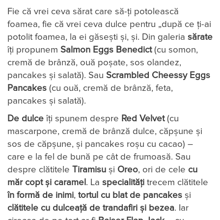
Fie că vrei ceva sărat care să-ți potolească
foamea, fie că vrei ceva dulce pentru „după ce ți-ai
potolit foamea, la ei găsești și, și. Din galeria
sărate
îți propunem
Salmon Eggs Benedict
(cu somon,
cremă de brânză, ouă poșate, sos olandez,
pancakes și salată). Sau
Scrambled
Cheessy Eggs
Pancakes
(cu ouă, cremă de brânză, feta,
pancakes și salată).
De dulce
îți spunem despre
Red Velvet
(cu
mascarpone, cremă de brânză dulce, căpșune și
sos de căpșune, și pancakes roșu cu cacao) –
care e la fel de bună pe cât de frumoasă. Sau
despre clătitele
Tiramisu
și
Oreo
, ori de cele
cu
măr copt și caramel
. La
specialități
trecem clătitele
în formă de inimi
,
tortul cu blat de pancakes
și
clătitele cu dulceață de trandafiri și bezea
. Iar