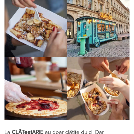
La
CLĂTeatARIE
au doar clătite dulci. Dar