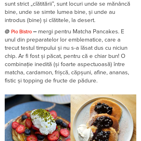
sunt strict „clătitării”, sunt locuri unde se mănâncă
bine, unde se simte lumea bine, și unde au
introdus (bine) și clătitele, la desert.
@
–
mergi pentru Matcha Pancakes. E
Pio Bistro
unul din preparatelor lor emblematice, care a
trecut testul timpului și nu s-a lăsat dus cu niciun
chip. Ar fi fost și păcat, pentru că e chiar bun! O
combinație inedită (și foarte aspectuoasă) între
matcha, cardamon, frișcă, căpșuni, afine, ananas,
fistic și topping de fructe de pădure.