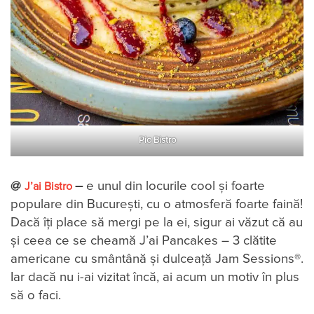
Pio Bistro
@
–
e unul din locurile cool și foarte
J’ai Bistro
populare din București, cu o atmosferă foarte faină!
Dacă îți place să mergi pe la ei, sigur ai văzut că au
și ceea ce se cheamă J’ai Pancakes – 3 clătite
americane cu smântână și dulceață Jam Sessions®.
Iar dacă nu i-ai vizitat încă, ai acum un motiv în plus
să o faci.