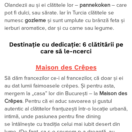
Olandezii au și ei clătitele lor –
pannekoken
– care
pot fi dulci, sau sărate. Iar în Turcia clătitele se
numesc
gozleme
și sunt umplute cu brânză feta și
ierburi aromatice, dar și cu carne sau legume.
Destinație cu dedicație: 6 clătitării pe
care să le-ncerci
Maison des Crêpes
Să dăm francezilor ce-i al francezilor, că doar și ei
au dat lumii faimoasele crêpes. Și pentru asta,
mergem la „casa” lor din București – la
Maison des
Crêpes
. Pentru că ei aduc savoarea și gustul
autentic al clătitelor franțuzești într-o locație urbană,
intimă, unde pasiunea pentru fine dining
se întâlnește cu tradiția celui mai iubit desert din
lume. (De fapt, ca s-o spunem p-a dreaptă, au