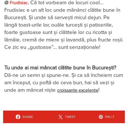
@
.
Că tot vorbeam de locuri cool…
Frudisiac
Frudisiac e un alt loc unde mănânci clătite bune în
București. Și unde să servești micul dejun. Pe
lângă toast-urile lor, ouăle turcești și patiseriile,
foarte gustoase sunt și clătitele lor cu ricotta și
lămâie, cremă de miere și lavandă, plus fructe roșii.
Ce zic eu „gustoase”… sunt senzaționale!
Tu unde ai mai mâncat clătite bune în București?
Dă-ne un semn și spune-ne. Și ca să încheiem cum
am început, cu poftă de ceva bun, hai să vezi și
unde am mâncat niște
!
croissante excelente
SHARE
TWEET
PIN IT