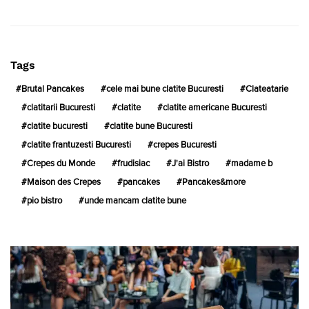
Tags
Brutal Pancakes
cele mai bune clatite Bucuresti
Clateatarie
clatitarii Bucuresti
clatite
clatite americane Bucuresti
clatite bucuresti
clatite bune Bucuresti
clatite frantuzesti Bucuresti
crepes Bucuresti
Crepes du Monde
frudisiac
J'ai Bistro
madame b
Maison des Crepes
pancakes
Pancakes&more
pio bistro
unde mancam clatite bune