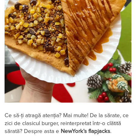
Ce să-ți atragă atenția? Mai multe! De la sărate, ce
zici de clasicul burger, reinterpretat într-o clătită
sărată? Despre asta e
NewYork’s flapjacks
.