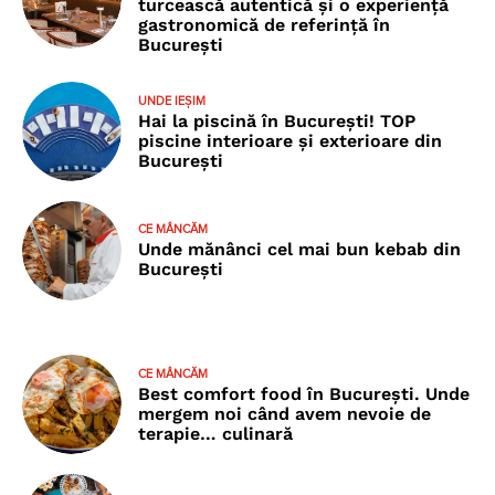
turcească autentică și o experiență
gastronomică de referință în
București
UNDE IEȘIM
Hai la piscină în București! TOP
piscine interioare și exterioare din
București
CE MÂNCĂM
Unde mănânci cel mai bun kebab din
București
CE MÂNCĂM
Best comfort food în București. Unde
mergem noi când avem nevoie de
terapie… culinară