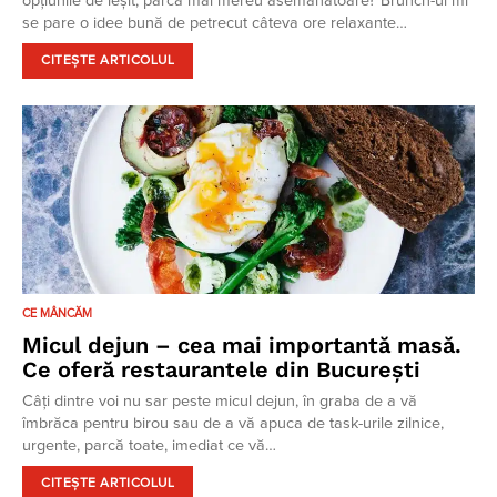
opțiunile de ieșit, parcă mai mereu asemănătoare? Brunch-ul mi
se pare o idee bună de petrecut câteva ore relaxante…
CITEȘTE ARTICOLUL
CE MÂNCĂM
Micul dejun – cea mai importantă masă.
Ce oferă restaurantele din București
Câți dintre voi nu sar peste micul dejun, în graba de a vă
îmbrăca pentru birou sau de a vă apuca de task-urile zilnice,
urgente, parcă toate, imediat ce vă…
CITEȘTE ARTICOLUL