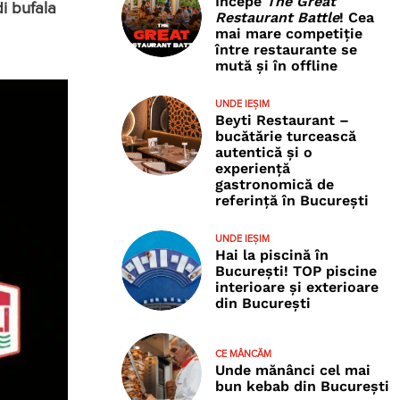
Începe
The Great
i bufala
Restaurant Battle
! Cea
mai mare competiție
între restaurante se
mută și în offline
UNDE IEȘIM
Beyti Restaurant –
bucătărie turcească
autentică și o
experiență
gastronomică de
referință în București
UNDE IEȘIM
Hai la piscină în
București! TOP piscine
interioare și exterioare
din București
CE MÂNCĂM
Unde mănânci cel mai
bun kebab din București