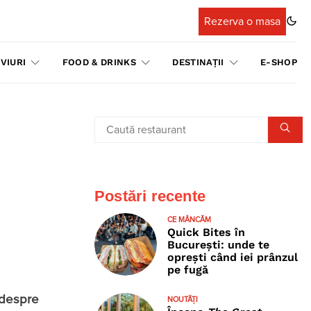
Rezerva o masa
VIURI
FOOD & DRINKS
DESTINAȚII
E-SHOP
Postări recente
CE MÂNCĂM
Quick Bites în
București: unde te
oprești când iei prânzul
pe fugă
m despre
NOUTĂȚI