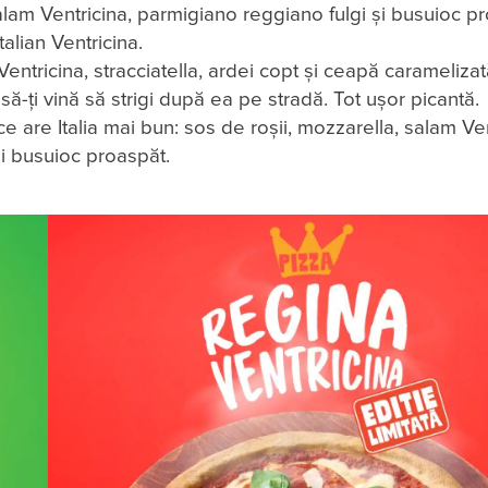
alam Ventricina, parmigiano reggiano fulgi și busuioc p
alian Ventricina.
ntricina, stracciatella, ardei copt și ceapă caramelizat
să-ți vină să strigi după ea pe stradă. Tot ușor picantă.
e are Italia mai bun: sos de roșii, mozzarella, salam Ven
și busuioc proaspăt.