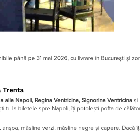
onibile până pe 31 mai 2026, cu livrare în București și zo
a Trenta
a alla Napoli, Regina Ventricina, Signorina Ventricina
și
tu la biletele spre Napoli, îți potolești pofta de călător
, anșoa, măsline verzi, măsline negre și capere. Dacă îți