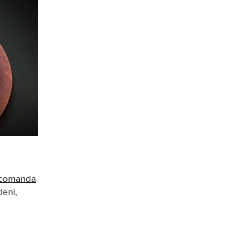
 comanda
deni,