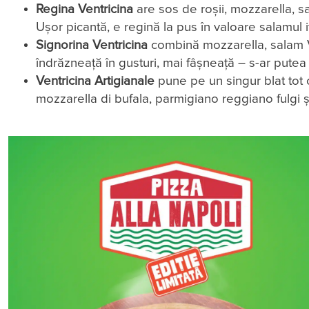
Regina Ventricina
are sos de roșii, mozzarella, s
Ușor picantă, e regină la pus în valoare salamul it
Signorina Ventricina
combină mozzarella, salam Ve
îndrăzneață în gusturi, mai fâșneață – s-ar putea 
Ventricina Artigianale
pune pe un singur blat tot c
mozzarella di bufala, parmigiano reggiano fulgi 