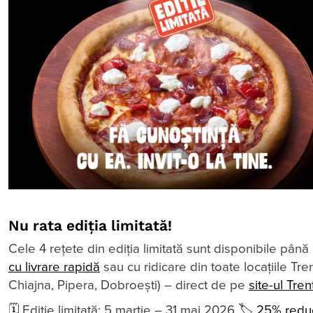
Nu rata ediția limitată!
Cele 4 rețete din ediția limitată sunt disponibile pân
cu livrare rapidă
sau cu ridicare din toate locațiile Tre
Chiajna, Pipera, Dobroești) – direct de pe
site-ul Tren
🗓️ Ediție limitată: 5 martie – 31 mai 2026 🏷️
25% redu