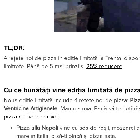
TL;DR:
4 rețete noi de pizza în ediție limitată la Trenta, disp
limitrofe. Până pe 5 mai prinzi și
25% reducere
.
Cu ce bunătăți vine ediția limitată de pizz
Noua ediție limitată include 4 rețete noi de pizza:
Pizz
Ventricina Artigianale
. Mamma mia! Până să te hotărăști 
pizza cu livrare rapidă
.
Pizza alla Napoli
vine cu sos de roșii, mozzarella
mare în Italia, o să-ți placă și pizza asta.