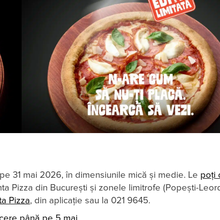
ă pe 31 mai 2026, în dimensiunile mică și medie. Le
poți
nta Pizza din București și zonele limitrofe (Popești-Leor
ta Pizza
, din aplicație sau la 021 9645.
cere până pe 5 mai