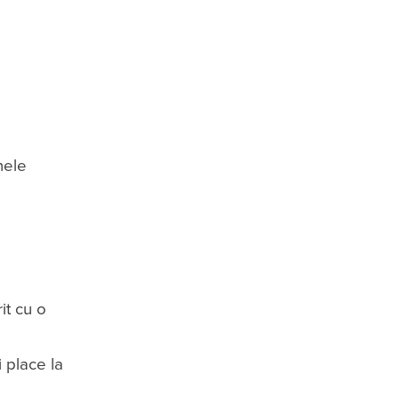
nele
it cu o
 place la