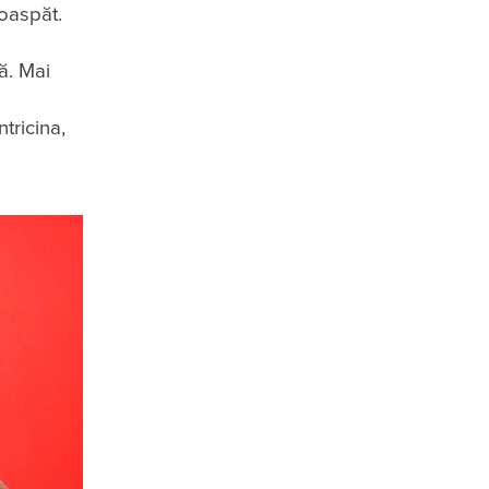
roaspăt.
ă. Mai
tricina,