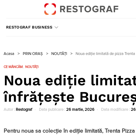
RESTOGRAF BUSINESS
Acasa
>
PRIN ORAȘ
>
NOUTĂȚI
>
Noua ediție limitată de pizza Trenta
CE MÂNCĂM
NOUTĂȚI
Noua ediție limita
înfrățește Bucureș
Autor :
Restograf
Data publicare :
26 martie, 2026
Data modificare :
26
Pentru noua sa colecție în ediție limitată, Trenta Pizza 