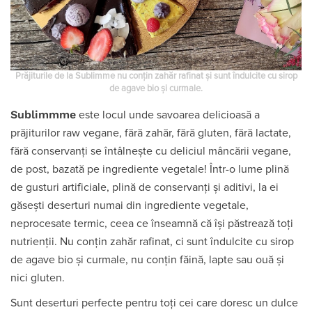
Prăjiturile de la Sublimme nu conțin zahăr rafinat și sunt îndulcite cu sirop
de agave bio și curmale.
Sublimmme
este locul unde savoarea delicioasă a
prăjiturilor raw vegane, fără zahăr, fără gluten, fără lactate,
fără conservanți se întâlnește cu deliciul mâncării vegane,
de post, bazată pe ingrediente vegetale! Într-o lume plină
de gusturi artificiale, plină de conservanți și aditivi, la ei
găsești deserturi numai din ingrediente vegetale,
neprocesate termic, ceea ce înseamnă că își păstrează toți
nutrienții. Nu conțin zahăr rafinat, ci sunt îndulcite cu sirop
de agave bio și curmale, nu conțin făină, lapte sau ouă și
nici gluten.
Sunt deserturi perfecte pentru toți cei care doresc un dulce