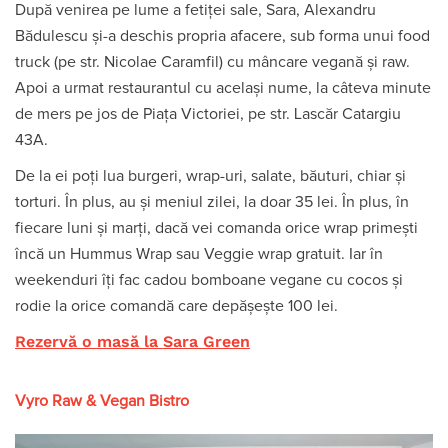
După venirea pe lume a fetiței sale, Sara, Alexandru
Bădulescu și-a deschis propria afacere, sub forma unui food
truck (pe str. Nicolae Caramfil) cu mâncare vegană și raw.
Apoi a urmat restaurantul cu același nume, la câteva minute
de mers pe jos de Piața Victoriei, pe str. Lascăr Catargiu
43A.
De la ei poți lua burgeri, wrap-uri, salate, băuturi, chiar și
torturi. În plus, au și meniul zilei, la doar 35 lei. În plus, în
fiecare luni și marți, dacă vei comanda orice wrap primești
încă un Hummus Wrap sau Veggie wrap gratuit. Iar în
weekenduri îți fac cadou bomboane vegane cu cocos și
rodie la orice comandă care depășește 100 lei.
Rezervă o masă la Sara Green
Vyro Raw & Vegan Bistro