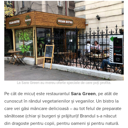
La Sara Green au mereu oferte speciale de care poți profita.
Sara Green
Pe cât de micuț este restaurantul
, pe atât de
cunoscut în rândul vegetarienilor și veganilor. Un bistro la
care vei găsi mâncare delicioasă – au tot felul de preparate
sănătoase (chiar și burgeri și prăjituri)! Brandul s-a născut
din dragoste pentru copii, pentru oameni și pentru natură.