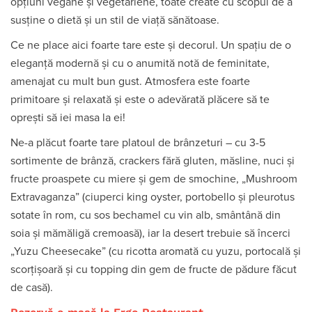
opțiuni vegane și vegetariene, toate create cu scopul de a
susține o dietă și un stil de viață sănătoase.
Ce ne place aici foarte tare este și decorul. Un spațiu de o
eleganță modernă și cu o anumită notă de feminitate,
amenajat cu mult bun gust. Atmosfera este foarte
primitoare și relaxată și este o adevărată plăcere să te
oprești să iei masa la ei!
Ne-a plăcut foarte tare platoul de brânzeturi – cu 3-5
sortimente de brânză, crackers fără gluten, măsline, nuci și
fructe proaspete cu miere și gem de smochine, „Mushroom
Extravaganza” (ciuperci king oyster, portobello și pleurotus
sotate în rom, cu sos bechamel cu vin alb, smântână din
soia și mămăligă cremoasă), iar la desert trebuie să încerci
„Yuzu Cheesecake” (cu ricotta aromată cu yuzu, portocală și
scorțișoară și cu topping din gem de fructe de pădure făcut
de casă).