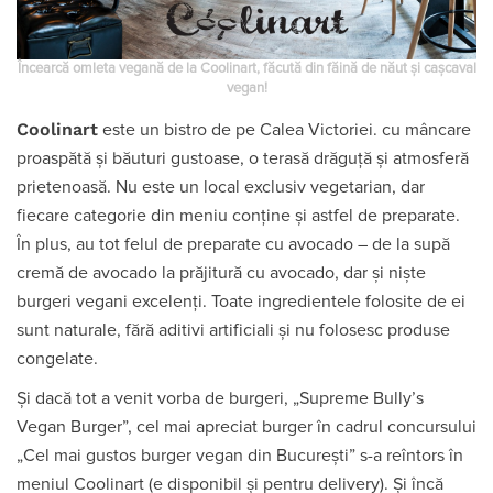
Încearcă omleta vegană de la Coolinart, făcută din făină de năut și cașcaval
vegan!
Coolinart
este un bistro de pe Calea Victoriei. cu mâncare
proaspătă și băuturi gustoase, o terasă drăguță și atmosferă
prietenoasă. Nu este un local exclusiv vegetarian, dar
fiecare categorie din meniu conține și astfel de preparate.
În plus, au tot felul de preparate cu avocado – de la supă
cremă de avocado la prăjitură cu avocado, dar și niște
burgeri vegani excelenți. Toate ingredientele folosite de ei
sunt naturale, fără aditivi artificiali și nu folosesc produse
congelate.
Și dacă tot a venit vorba de burgeri, „Supreme Bully’s
Vegan Burger”, cel mai apreciat burger în cadrul concursului
„Cel mai gustos burger vegan din București” s-a reîntors în
meniul Coolinart (e disponibil și pentru delivery). Și încă