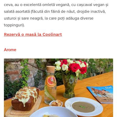
ceva, au o excelentă omletă vegană, cu cașcaval vegan și
salată asortată (făcută din făină de năut, drojdie inactivă,
usturoi și sare neagră, la care poți adăuga diverse
toppinguri).
Rezervă o masă la Coolinart
Arome