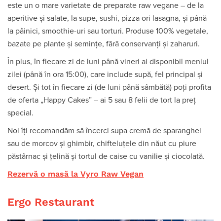
este un o mare varietate de preparate raw vegane – de la
aperitive și salate, la supe, sushi, pizza ori lasagna, și până
la pâinici, smoothie-uri sau torturi. Produse 100% vegetale,
bazate pe plante și semințe, fără conservanți și zaharuri.
În plus, în fiecare zi de luni până vineri ai disponibil meniul
zilei (până în ora 15:00), care include supă, fel principal și
desert. Și tot în fiecare zi (de luni până sâmbătă) poți profita
de oferta „Happy Cakes” – ai 5 sau 8 felii de tort la preț
special.
Noi îți recomandăm să încerci supa cremă de sparanghel
sau de morcov și ghimbir, chifteluţele din năut cu piure
păstârnac şi ţelină și tortul de caise cu vanilie și ciocolată.
Rezervă o masă la Vyro Raw Vegan
Ergo Restaurant