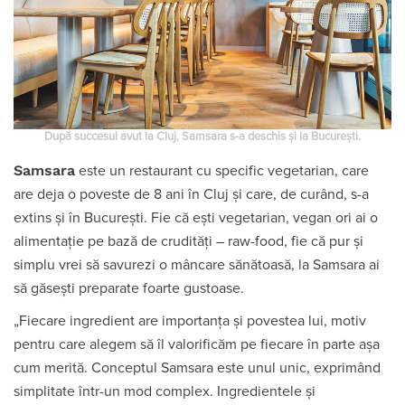
După succesul avut la Cluj, Samsara s-a deschis și la București.
Samsara
este un restaurant cu specific vegetarian, care
are deja o poveste de 8 ani în Cluj și care, de curând, s-a
extins și în București. Fie că eşti vegetarian, vegan ori ai o
alimentaţie pe bază de crudităţi – raw-food, fie că pur și
simplu vrei să savurezi o mâncare sănătoasă, la Samsara ai
să găsești preparate foarte gustoase.
„Fiecare ingredient are importanța și povestea lui, motiv
pentru care alegem să îl valorificăm pe fiecare în parte așa
cum merită. Conceptul Samsara este unul unic, exprimând
simplitate într-un mod complex. Ingredientele și