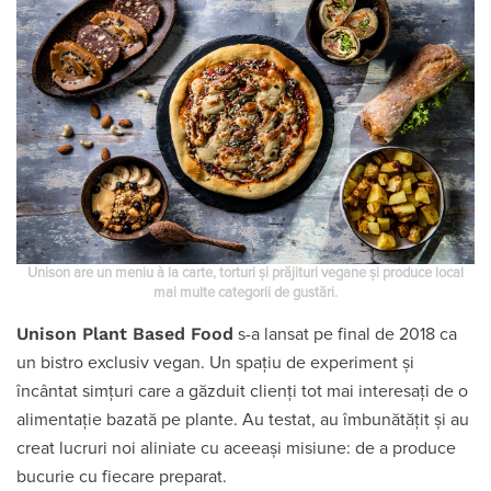
Unison are un meniu à la carte, torturi și prăjituri vegane și produce local
mai multe categorii de gustări.
Unison Plant Based Food
s-a lansat pe final de 2018 ca
un bistro exclusiv vegan. Un spațiu de experiment și
încântat simțuri care a găzduit clienți tot mai interesați de o
alimentație bazată pe plante. Au testat, au îmbunătățit și au
creat lucruri noi aliniate cu aceeași misiune: de a produce
bucurie cu fiecare preparat.