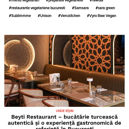
meniu vegetarian
preparate vegetariete
rawdia
restaurante vegetariene bucuresti
Samsara
sara green
Sublimmme
Unison
Verv.kitchen
Vyro Raw Vegan
UNDE IEȘIM
Beyti Restaurant – bucătărie turcească
autentică și o experiență gastronomică de
referință în București