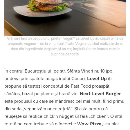
Vrei să-i faci un cadou unui prieten vegan? La Level Up au coșuri pline de
preparate vegane – de la vinuri certificate Vegan, dulciuri realizate de ei
doar din ingrediente veganes și un coș împletit foarte frumos care le
cuprinde pe toate.
În centrul Bucureștiului, pe str. Sfânta Vineri nr. 10 (pe
Level Up
undeva prin spatele magazinului Cocor),
îți
propune să testezi conceptul de Fast Food proaspăt,
Next Level Burger
sănătos, bazat pe plante și hrană vie.
este produsul cu care se mândresc cel mai mult, fiind primul
din seria „veganizăm orice rețetă”. Și asta pentru că
reușește să replice chick’n nugget-ul fără „chicken”. O altă
Wow Pizza,
rețetă pe care trebuie să o încerci e
cu blat