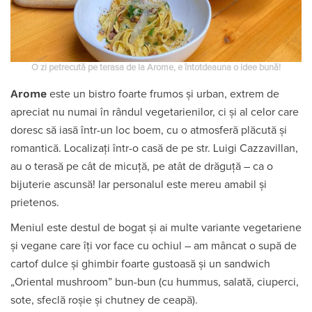
O zi petrecută pe terasa de la Arome, e întotdeauna o idee bună!
Arome
este un bistro foarte frumos și urban, extrem de
apreciat nu numai în rândul vegetarienilor, ci și al celor care
doresc să iasă într-un loc boem, cu o atmosferă plăcută și
romantică. Localizați într-o casă de pe str. Luigi Cazzavillan,
au o terasă pe cât de micuță, pe atât de drăguță – ca o
bijuterie ascunsă! Iar personalul este mereu amabil și
prietenos.
Meniul este destul de bogat și ai multe variante vegetariene
și vegane care îți vor face cu ochiul – am mâncat o supă de
cartof dulce și ghimbir foarte gustoasă și un sandwich
„Oriental mushroom” bun-bun (cu hummus, salată, ciuperci,
sote, sfeclă roșie și chutney de ceapă).