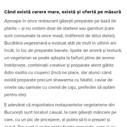
Când există cerere mare, există și ofertă pe măsură
Aproape în orice restaurant găsești preparate pe bază de
plante – și nu vorbim doar de startere sau garnituri (care
sunt consumate la orice masă, indiferent de stilul dietei).
Bucătăria vegetariană a evoluat atât de mult în ultimii ani
încât, în loc de preparate banale, lipsite de aromă și textură,
un vegetarian se poate aștepta la farfurii pline de arome
îndrăznețe, combinații creative și preparate atent gătite.
Adio risotto cu ciuperci (încă ne place, dar atunci când
există preparate precum shawarma cu falafel, caviar de
vinete sau sarmale cu cremă de caju, preferăm să optăm
pentru ele).
E adevărat că majoritatea restaurantelor vegetariene din
București sunt localuri casual, la care găsești mâncare pe
care, cu un pic de pricepere, ai putea să ți-o prepari și