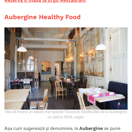
Rezervă o masă la Ergo Restaurant
Aubergine Healthy Food
Vrei să încerci un desert mai special? Încearcă Vânăta Roz de la Aubergine,
un deliciu 100% vegan.
Aubergine
Așa cum sugerează și denumirea, la
se pune