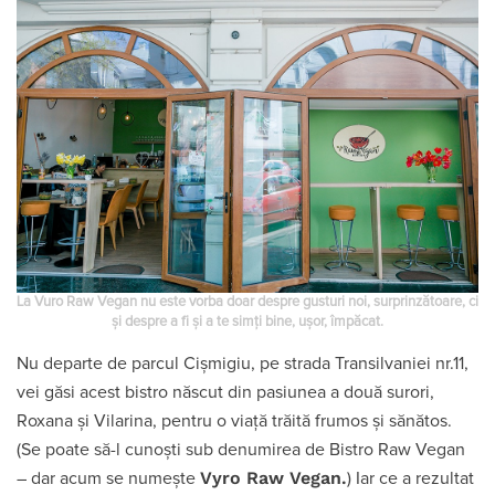
La Vuro Raw Vegan nu este vorba doar despre gusturi noi, surprinzătoare, ci
și despre a fi și a te simţi bine, uşor, împăcat.
Nu departe de parcul Cișmigiu, pe strada Transilvaniei nr.11,
vei găsi acest bistro născut din pasiunea a două surori,
Roxana și Vilarina, pentru o viață trăită frumos și sănătos.
(Se poate să-l cunoști sub denumirea de Bistro Raw Vegan
Vyro Raw Vegan.
– dar acum se numește
) Iar ce a rezultat