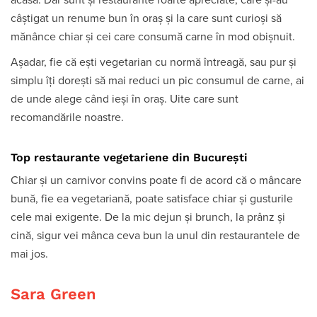
acasă. Dar sunt și restaurante foarte apreciate, care și-au
câștigat un renume bun în oraș și la care sunt curioși să
mănânce chiar și cei care consumă carne în mod obișnuit.
Așadar, fie că ești vegetarian cu normă întreagă, sau pur și
simplu îți dorești să mai reduci un pic consumul de carne, ai
de unde alege când ieși în oraș. Uite care sunt
recomandările noastre.
Top restaurante vegetariene din București
Chiar și un carnivor convins poate fi de acord că o mâncare
bună, fie ea vegetariană, poate satisface chiar și gusturile
cele mai exigente. De la mic dejun și brunch, la prânz și
cină, sigur vei mânca ceva bun la unul din restaurantele de
mai jos.
Sara Green