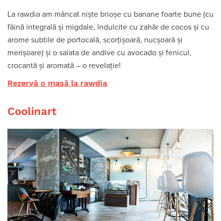
La rawdia am mâncat niște brioșe cu banane foarte bune (cu
făină integrală și migdale, îndulcite cu zahăr de cocos și cu
arome subtile de portocală, scorțișoară, nucșoară și
merișoare) și o salata de andive cu avocado și fenicul,
crocantă și aromată – o revelație!
Rezervă o masă la rawdia
Coolinart