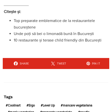
Citește și:
Top preparate emblematice de la restaurantele
bucureștene
Unde poți să bei o limonadă bună în Bucureșt
i
10 restaurante și terase child friendly din București
SHARE
TWEET
PIN IT
Tags
Coolinart
Ergo
Level Up
mancare vegetariana