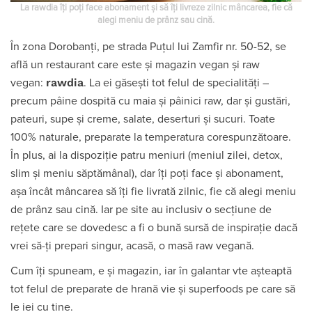
La rawdia îți poți face abonament și să îți livreze zilnic mâncarea, fie că
alegi meniu de prânz sau cină.
În zona Dorobanți, pe strada Puțul lui Zamfir nr. 50-52, se
află un restaurant care este și magazin vegan și raw
rawdia
vegan:
. La ei găsești tot felul de specialități –
precum pâine dospită cu maia și pâinici raw, dar și gustări,
pateuri, supe și creme, salate, deserturi și sucuri. Toate
100% naturale, preparate la temperatura corespunzătoare.
În plus, ai la dispoziție patru meniuri (meniul zilei, detox,
slim și meniu săptămânal), dar îți poți face și abonament,
așa încât mâncarea să îți fie livrată zilnic, fie că alegi meniu
de prânz sau cină. Iar pe site au inclusiv o secțiune de
rețete care se dovedesc a fi o bună sursă de inspirație dacă
vrei să-ți prepari singur, acasă, o masă raw vegană.
Cum îți spuneam, e și magazin, iar în galantar vte așteaptă
tot felul de preparate de hrană vie şi superfoods pe care să
le iei cu tine.