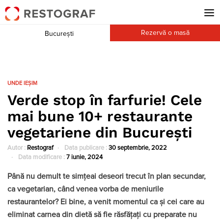
Rezervă o masă
București
UNDE IEȘIM
Verde stop în farfurie! Cele
mai bune 10+ restaurante
vegetariene din București
Autor :
Restograf
Data publicare :
30 septembrie, 2022
Data modificare :
7 iunie, 2024
Până nu demult te simțeai deseori trecut în plan secundar,
ca vegetarian, când venea vorba de meniurile
restaurantelor? Ei bine, a venit momentul ca și cei care au
eliminat carnea din dietă să fie răsfățați cu preparate nu