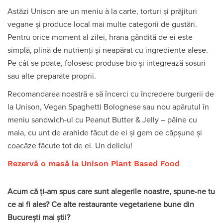
Astăzi Unison are un meniu à la carte, torturi și prăjituri
vegane și produce local mai multe categorii de gustări.
Pentru orice moment al zilei, hrana gândită de ei este
simplă, plină de nutrienți și neapărat cu ingrediente alese.
Pe cât se poate, folosesc produse bio și integrează sosuri
sau alte preparate proprii.
Recomandarea noastră e să încerci cu încredere burgerii de
la Unison, Vegan Spaghetti Bolognese sau nou apărutul în
meniu sandwich-ul cu Peanut Butter & Jelly – pâine cu
maia, cu unt de arahide făcut de ei și gem de căpșune și
coacăze făcute tot de ei. Un deliciu!
Rezervă o masă la Unison Plant Based Food
Acum că ți-am spus care sunt alegerile noastre, spune-ne tu
ce ai fi ales? Ce alte restaurante vegetariene bune din
București mai știi?