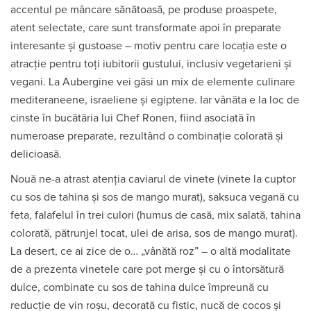
accentul pe mâncare sănătoasă, pe produse proaspete,
atent selectate, care sunt transformate apoi în preparate
interesante și gustoase – motiv pentru care locația este o
atracție pentru toți iubitorii gustului, inclusiv vegetarieni și
vegani. La Aubergine vei găsi un mix de elemente culinare
mediteraneene, israeliene şi egiptene. Iar vânăta e la loc de
cinste în bucătăria lui Chef Ronen, fiind asociată în
numeroase preparate, rezultând o combinaţie colorată şi
delicioasă.
Nouă ne-a atrast atenția caviarul de vinete (vinete la cuptor
cu sos de tahina și sos de mango murat), saksuca vegană cu
feta, falafelul în trei culori (humus de casă, mix salată, tahina
colorată, pătrunjel tocat, ulei de arisa, sos de mango murat).
La desert, ce ai zice de o… „vânătă roz” – o altă modalitate
de a prezenta vinetele care pot merge și cu o întorsătură
dulce, combinate cu sos de tahina dulce împreună cu
reducție de vin roșu, decorată cu fistic, nucă de cocos și