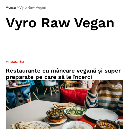
Acasa
>
Vyro Raw Vegan
Vyro Raw Vegan
CE MÂNCĂM
Restaurante cu mâncare vegană și super
preparate pe care să le încerci