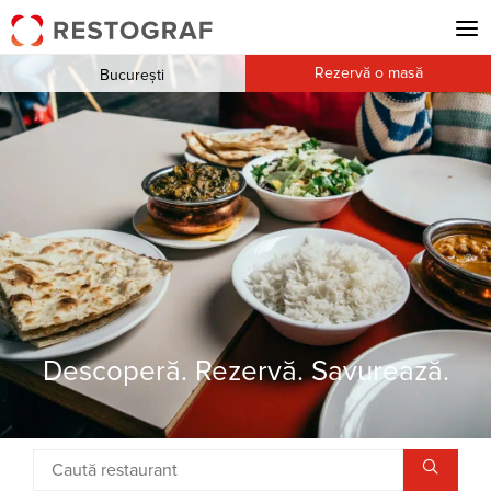
Rezervă o masă
București
Descoperă. Rezervă. Savurează.