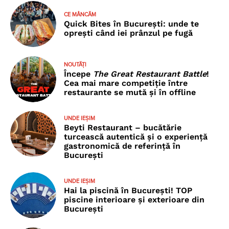
CE MÂNCĂM
Quick Bites în București: unde te
oprești când iei prânzul pe fugă
NOUTĂȚI
Începe
The Great Restaurant Battle
!
Cea mai mare competiție între
restaurante se mută și în offline
UNDE IEȘIM
Beyti Restaurant – bucătărie
turcească autentică și o experiență
gastronomică de referință în
București
UNDE IEȘIM
Hai la piscină în București! TOP
piscine interioare și exterioare din
București