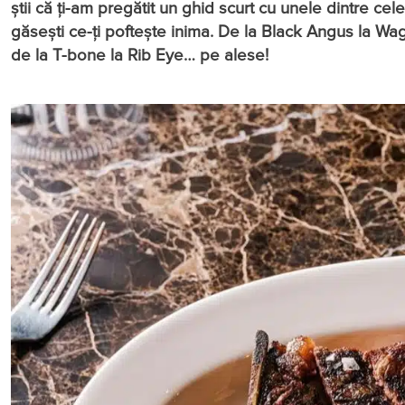
știi că ți-am pregătit un ghid scurt cu unele dintre c
găsești ce-ți poftește inima. De la Black Angus la Wag
de la T-bone la Rib Eye… pe alese!