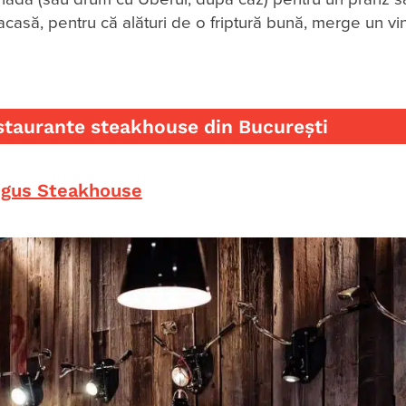
a acasă, pentru că alături de o friptură bună, merge un vin
estaurante steakhouse din București
gus Steakhouse