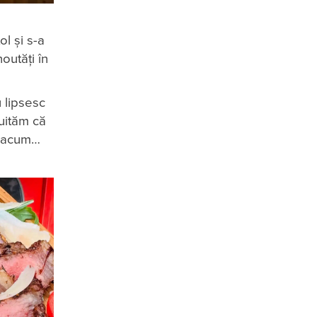
l și s-a
outăți în
 lipsesc
uităm că
ca acum…