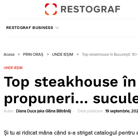
RESTOGRAF BUSINESS
Acasa
>
PRIN ORAȘ
>
UNDE IEȘIM
>
Top steakhouse în Bucureşti: 10
UNDE IEȘIM
Top steakhouse în
propuneri… sucul
Autor :
Diana Duca (aka Găina Bătrână)
Data publicare :
19 septembrie, 20
Și tu ai ridicat mâna când s-a strigat catalogul pentru a