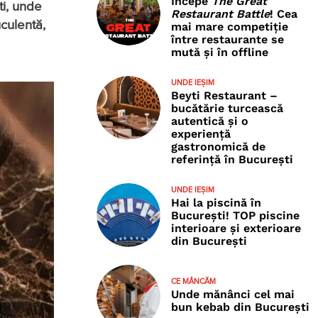
Începe
The Great
ti, unde
Restaurant Battle
! Cea
uculentă,
mai mare competiție
între restaurante se
mută și în offline
UNDE IEȘIM
Beyti Restaurant –
bucătărie turcească
autentică și o
experiență
gastronomică de
referință în București
UNDE IEȘIM
Hai la piscină în
București! TOP piscine
interioare și exterioare
din București
CE MÂNCĂM
Unde mănânci cel mai
bun kebab din București