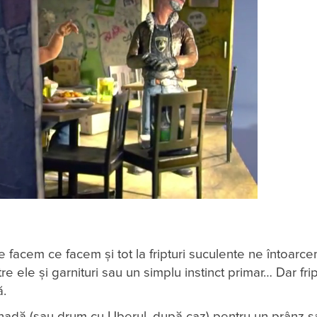
 facem ce facem și tot la fripturi suculente ne întoarcem
re ele și garnituri sau un simplu instinct primar… Dar frip
ă.
enadă (sau drum cu Uberul, după caz) pentru un prânz 