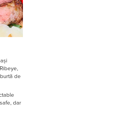
ași
 Ribeye,
, burtă de
ctable
safe, dar