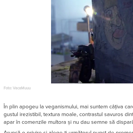
Foto: VacaMuuu
În plin apogeu la veganismului, mai suntem câțiva care
gustul irezistibil, textura moale, contrastul savuros dint
apar în comenzile multora și nu dau semne să dispar
Aruncă o privire și alege-ți următorul punct de prom