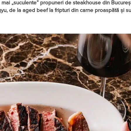
ele mai „suculente” propuneri de steakhouse din Bucureș
yu, de la aged beef la fripturi din carne proaspătă și s