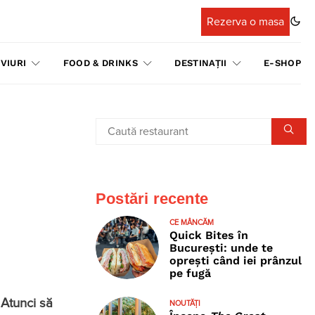
Rezerva o masa
VIURI
FOOD & DRINKS
DESTINAȚII
E-SHOP
Postări recente
CE MÂNCĂM
Quick Bites în
București: unde te
oprești când iei prânzul
pe fugă
 Atunci să
NOUTĂȚI