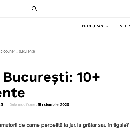
PRIN ORAȘ
INTER
+ propuneri… suculente
 Bucureşti: 10+
ente
25
Data modificare :
18 noiembrie, 2025
matorii de carne perpelită la jar, la grătar sau în tigaie?