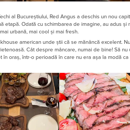
Vechi al Bucureștiului, Red Angus a deschis un nou capito
nouă etapă. Odată cu schimbarea de imagine, au adus și n
e mai urbană, mai cool și mai fresh.
steakhouse american unde știi că se mănâncă excelent. Nu
prietenoasă. Cât despre mâncare, numai de bine! Să nu 
pt în oraș, într-o perioadă în care nu era așa la modă 