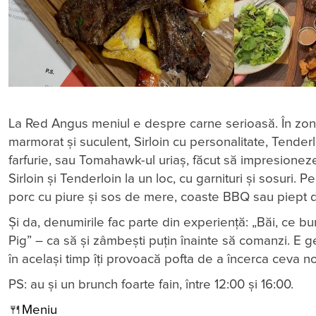
La Red Angus meniul e despre carne serioasă. În zon
marmorat și suculent, Sirloin cu personalitate, Tende
farfurie, sau Tomahawk-ul uriaș, făcut să impresioneze.
Sirloin și Tenderloin la un loc, cu garnituri și sosuri. P
porc cu piure și sos de mere, coaste BBQ sau piept de
Și da, denumirile fac parte din experiență: „Băi, ce b
Pig” – ca să și zâmbești puțin înainte să comanzi. E g
în același timp îți provoacă pofta de a încerca ceva n
PS: au și un brunch foarte fain, între 12:00 și 16:00.
🍴
Meniu