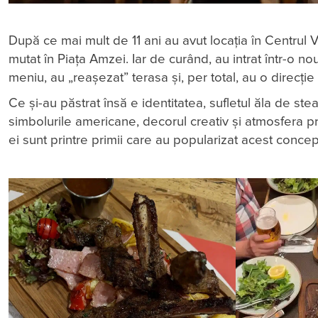
După ce mai mult de 11 ani au avut locația în Centrul 
mutat în Piața Amzei. Iar de curând, au intrat într-o 
meniu, au „reașezat” terasa și, per total, au o direcți
Ce și-au păstrat însă e identitatea, sufletul ăla de 
simbolurile americane, decorul creativ şi atmosfera 
ei sunt printre primii care au popularizat acest conce