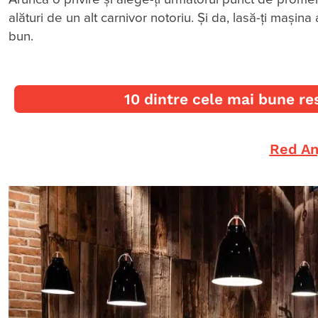
alături de un alt carnivor notoriu. Și da, lasă-ți mașin
bun.
10 dintre cele mai bune r
Red An