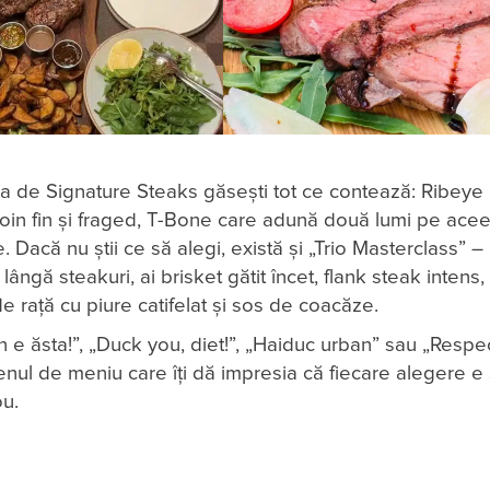
a de Signature Steaks găsești tot ce contează: Ribeye
rloin fin și fraged, T-Bone care adună două lumi pe acee
 Dacă nu știi ce să alegi, există și „Trio Masterclass” –
e lângă steakuri, ai brisket gătit încet, flank steak intens
 rață cu piure catifelat și sos de coacăze.
un e ăsta!”, „Duck you, diet!”, „Haiduc urban” sau „Respe
enul de meniu care îți dă impresia că fiecare alegere e 
ou.