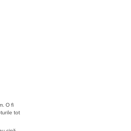
. O fi
turile tot
sau cină…