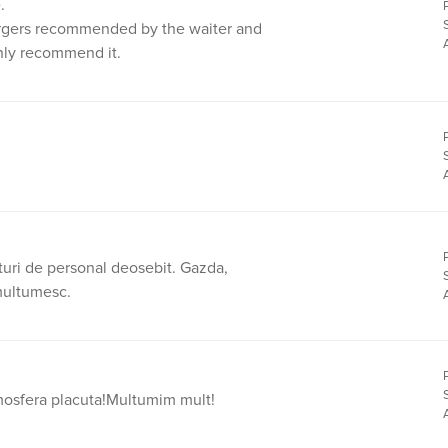
.
urgers recommended by the waiter and
ghly recommend it.
uri de personal deosebit. Gazda,
 multumesc.
tmosfera placuta!Multumim mult!