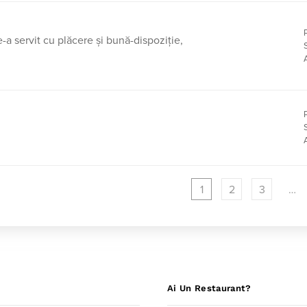
-a servit cu plăcere și bună-dispoziție,
1
2
3
…
Ai Un Restaurant?