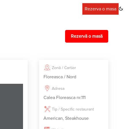
Rezerva o masa
Rezervă o masă
Zonă / Cartier
Floreasca / Nord
Adresa
Calea Floreasca nr.111
Tip / Specific restaurant
American, Steakhouse