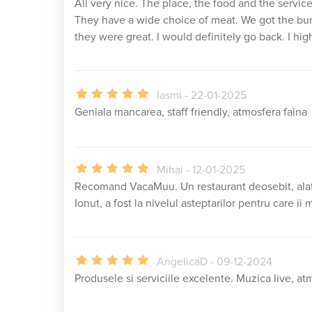
All very nice. The place, the food and the service
They have a wide choice of meat. We got the b
they were great. I would definitely go back. I hi
Iasmi - 22-01-2025
Geniala mancarea, staff friendly, atmosfera faina
Mihai - 12-01-2025
Recomand VacaMuu. Un restaurant deosebit, alat
Ionut, a fost la nivelul asteptarilor pentru care ii
AngelicaD - 09-12-2024
Produsele si serviciile excelente. Muzica live, a