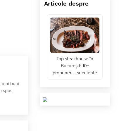
Articole despre
Top steakhouse în
Bucureşti: 10+
propuneri… suculente
i mai buni
am spus