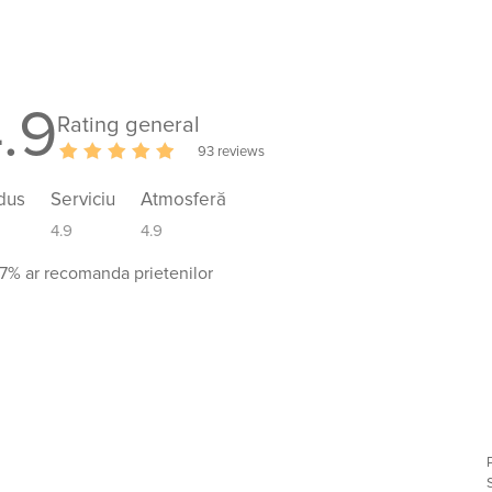
.9
Rating general
93 reviews
dus
Serviciu
Atmosferă
4.9
4.9
7% ar recomanda prietenilor