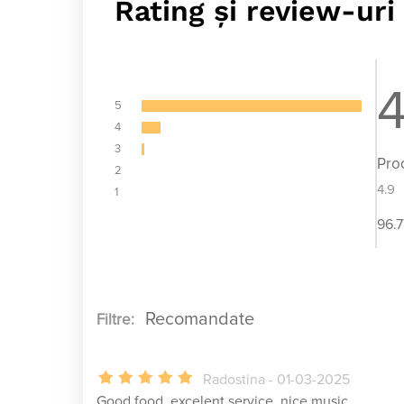
Rating și review-uri
4
5
4
3
Pro
2
4.9
1
96.7
Filtre:
Radostina - 01-03-2025
Good food, excelent service, nice music.