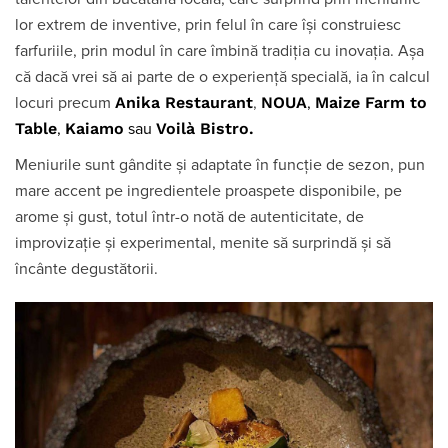
lor extrem de inventive, prin felul în care își construiesc
farfuriile, prin modul în care îmbină tradiția cu inovația. Așa
că dacă vrei să ai parte de o experiență specială, ia în calcul
Anika Restaurant
NOUA
Maize Farm to
locuri precum
,
,
Table
Kaiamo
Voilà Bistro
.
,
sau
Meniurile sunt gândite și adaptate în funcție de sezon, pun
mare accent pe ingredientele proaspete disponibile, pe
arome și gust, totul într-o notă de autenticitate, de
improvizație și experimental, menite să surprindă și să
încânte degustătorii.