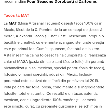
Four Seasons Dorobanți
Zaitoone
recomandăm
și
.
Tacos la MAT
MAT
La
(Masa Artisanal Taqueria) găsești tacos 100% ca în
Mexic, făcut de la 0. Pornind de la un concept de „tacos &
more”, Alexandru Iacob și Chef Cristi Dăscăleanu propun o
bucătărie creativă, cu elemente avangardiste, unde creația
este pe primul loc. Cum îți spuneam, fac totul de la zero.
Asta înseamnă că nu folosesc făină cumpărată, ci realizează
chiar ei MASA (pasta din care sunt făcute foile) din porumb
nixtamalizat (un soi mexican, special pentru foaia de tacos),
folosind o moară specială, adusă din Mexic. Inclusiv
porumbul este cultivat de ei încă din primăvara lui 2019.
Plita pe care fac foile, presa, condimentele și ingredientele
folosite, totul e autentic. Ce rezultă e un tacos autentic
mexican, dar cu ingrediente 100% românești. Iar meniul
este simplu, curat, cu preparate gustoase și se schimbă în