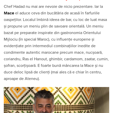
Chef Hadad nu mai are nevoie de nicio prezentare. Iar la
Mace
el aduce ceva din bucătăria de acasă în farfuriile
oaspeților. Localul îmbină ideea de bar, cu loc de luat masa
și propune un meniu plin de savoare orientală. Un meniu
bazat pe preparate inspirate din gastronomia Orientului
Mijlociu (în special Maroc), cu influențe europene și
evidențiate prin intermediul combinațiilor inedite de
condimente autentic marocane precum mace, nucșoară,
coriandru, Ras el Hanout, ghimbir, cardamom, zaatar, cumin,
șofran, scorțișoară. E foarte bună mâncarea la Mace și nu
duce deloc lipsă de clienți (mai ales că e chiar în centru,
aproape de Ateneu).