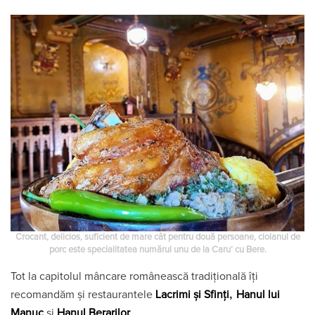
Crocant, delicios, suficient de mare cât pentru două persoane, ciolanul de
porc este specialitatea numărul unu de la Caru’ cu Bere.
Tot la capitolul mâncare românească tradițională îți
,
recomandăm și restaurantele
Lacrimi și Sfinți
Hanul lui
Manuc
și
Hanul Berarilor
.