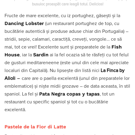
busuioc proaspăt care leagă totul. Delicios!
Fructe de mare excelente, cu iz portughez, găsești și la
Dancing Lobster
(un restaurant portughez de top, cu
bucătărie autentică și produse aduse chiar din Portugalia) –
stridii, sepie, calamari, caractiță, creveți, vongole… ce să
Fish
mai, tot ce vrei! Excelente sunt și preparatele de la
House
Sardin
, iar la
ai la fel ocazia să te răsfeți cu tot felul
de gusturi meditareneene (este unul din cele mai apreciate
localuri din Capitală). Nu lipsește din listă nici
La Finca by
–
Alioli
care are o paella excelentă (unul din preparatele lor
emblematice) și niște midii grozave – de data aceasta, în stil
Pata Negra copas y tapas
spaniol. La fel și
, tot un
restaurant cu specific spaniol și tot cu o bucătărie
excelentă.
Pastele de la Fior di Latte