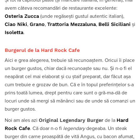
Și tot la capitolul paste (și mâncare italiană, în general), mai
avem câteva recomandări de restaurante excelente:
Osteria Zucca
(unde regăsești gustul autentic italian),
Ciao Niki
Grano
Trattoria Mezzaluna
Belli Siciliani
,
,
,
și
Isoletta
.
Burgerul de la Hard Rock Cafe
Aici e grea alegerea, trebuie să recunoaștem. Oricui îi place
un burger gustos, chiar dacă recunoaște sau nu. Și n-o fi el
neapărat cel mai elaborat și cu ștaif preparat, dar făcut așa
cum trebuie e grozav de bun. Că e în topul preferințelor s-a
prins toată lumea, drept pentru care sunt o gră-ma-dă de
locuri unde să mergi să mănânci sau de unde să comanzi un
burger gustos.
Original Legendary Burger
Hard
Noi am ales azi
de la
Rock Cafe
. Că doar n-o fi
legendary
degeaba. Un steak
burger din carne proaspătă de vită Angus, cu bacon afumat,