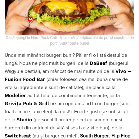
Dacă ajungi la Hard Rock Cafe, încearcă și aripioarele de pui și coastele de
porc. Sunt foarte bune!
Unde mai mănânci burgeri buni? Păi ar fi o listă destul de
DaBeef
lungă. Nouă ne plac mult burgerii de la
(burgerul
Vivo –
Wagyu e bestial), am mâncat de mai multe ori de la
Fusion Food Bar
(chiar folosesc cea mai bună carne de
vită și ingredientele sunt de calitate), ne place că la
Modelier
au tot felul de combinații interesante, iar la
Grivița Pub & Grill
ne-am opri oricând la un burger (sunt
foarte mari și excelenți la gust!). Foarte gustoși sunt și cei
Stadio
de la
(personal îl prefer pe cel cu somon, dar și
burgerul din antricot de vită și sos tzatziki e bun), de la
Switch.eat
(au și burger cu miel),
South Burger
,
Flip Flop
,