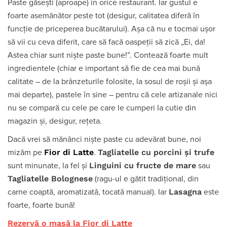
Paste găsești (aproape) în orice restaurant. Iar gustul e
foarte asemănător peste tot (desigur, calitatea diferă în
funcție de priceperea bucătarului). Așa că nu e tocmai ușor
să vii cu ceva diferit, care să facă oaspeții să zică „Ei, da!
Astea chiar sunt niște paste bune!”. Contează foarte mult
ingredientele (chiar e important să fie de cea mai bună
calitate – de la brânzeturile folosite, la sosul de roșii și așa
mai departe), pastele în sine – pentru că cele artizanale nici
nu se compară cu cele pe care le cumperi la cutie din
magazin și, desigur, rețeta.
Dacă vrei să mănânci niște paste cu adevărat bune, noi
Fior di Latte
Tagliatelle cu porcini și trufe
mizăm pe
.
Linguini cu fructe de mare
sunt minunate, la fel și
sau
Tagliatelle Bolognese
(ragu-ul e gătit tradițional, din
Lasagna
carne coaptă, aromatizatâ, tocată manual). Iar
este
foarte, foarte bună!
Rezervă o masă la Fior di Latte