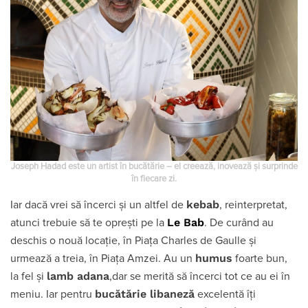
Joseph Hadad este un artist în bucătărie – el creează, inovează și surprinde
în fiecare zi.
kebab
Iar dacă vrei să încerci și un altfel de
, reinterpretat,
Le Bab
atunci trebuie să te oprești pe la
. De curând au
deschis o nouă locație, în Piața Charles de Gaulle și
humus
urmează a treia, în Piața Amzei. Au un
foarte bun,
lamb adana
la fel și
,dar se merită să încerci tot ce au ei în
bucătărie libaneză
meniu. Iar pentru
excelentă îți