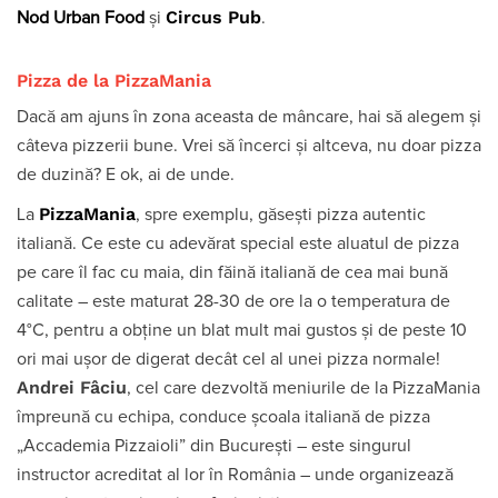
Circus Pub
Nod Urban Food
și
.
Pizza de la PizzaMania
Dacă am ajuns în zona aceasta de mâncare, hai să alegem și
câteva pizzerii bune. Vrei să încerci și altceva, nu doar pizza
de duzină? E ok, ai de unde.
PizzaMania
La
, spre exemplu, găsești pizza autentic
italiană. Ce este cu adevărat special este aluatul de pizza
pe care îl fac cu maia, din făină italiană de cea mai bună
calitate – este maturat 28-30 de ore la o temperatura de
4°C, pentru a obține un blat mult mai gustos și de peste 10
ori mai ușor de digerat decât cel al unei pizza normale!
Andrei Fâciu
, cel care dezvoltă meniurile de la PizzaMania
împreună cu echipa, conduce școala italiană de pizza
„Accademia Pizzaioli” din București – este singurul
instructor acreditat al lor în România – unde organizează