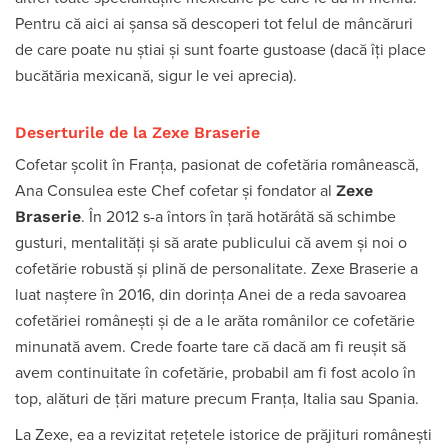
Pentru că aici ai șansa să descoperi tot felul de mâncăruri
de care poate nu știai și sunt foarte gustoase (dacă îți place
bucătăria mexicană, sigur le vei aprecia).
Deserturile de la Zexe Braserie
Cofetar școlit în Franța, pasionat de cofetăria românească,
Zexe
Ana Consulea este Chef cofetar și fondator al
Braserie
. În 2012 s-a întors în țară hotărâtă să schimbe
gusturi, mentalități și să arate publicului că avem și noi o
cofetărie robustă și plină de personalitate. Zexe Braserie a
luat naștere în 2016, din dorința Anei de a reda savoarea
cofetăriei românești și de a le arăta românilor ce cofetărie
minunată avem. Crede foarte tare că dacă am fi reușit să
avem continuitate în cofetărie, probabil am fi fost acolo în
top, alături de țări mature precum Franța, Italia sau Spania.
La Zexe, ea a revizitat rețetele istorice de prăjituri românești