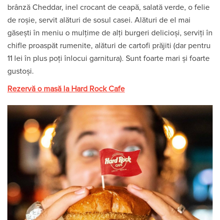
brânză Cheddar, inel crocant de ceapă, salată verde, o felie
de roșie, servit alături de sosul casei. Alături de el mai
găsești în meniu o mulțime de alți burgeri delicioși, serviți în
chifle proaspăt rumenite, alături de cartofi prăjiti (dar pentru
11 lei în plus poți înlocui garnitura). Sunt foarte mari și foarte
gustoși.
Rezervă o masă la Hard Rock Cafe