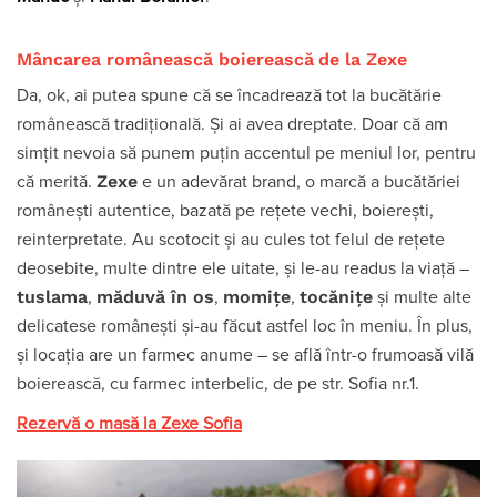
Mâncarea românească boierească
de la Zexe
Da, ok, ai putea spune că se încadrează tot la bucătărie
românească tradițională. Și ai avea dreptate. Doar că am
simțit nevoia să punem puțin accentul pe meniul lor, pentru
Zexe
că merită.
e un adevărat brand, o marcă a bucătăriei
românești autentice, bazată pe rețete vechi, boierești,
reinterpretate. Au scotocit și au cules tot felul de rețete
deosebite, multe dintre ele uitate, și le-au readus la viață –
tuslama
măduvă în os
momițe
tocănițe
,
,
,
și multe alte
delicatese românești și-au făcut astfel loc în meniu. În plus,
și locația are un farmec anume – se află într-o frumoasă vilă
boierească, cu farmec interbelic, de pe str. Sofia nr.1.
Rezervă o masă la Zexe Sofia