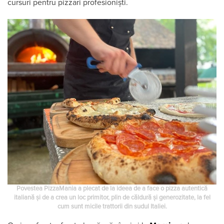
cursuri pentru pizzari profesioniști.
Povestea PizzaMania a plecat de la ideea de a face o pizza autentică
italiană și de a crea un loc primitor, plin de căldură și generozitate, la fel
cum sunt micile trattorii din sudul Italiei.