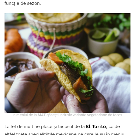
funcție de sezon.
În meniul de la MAT găsești inclusiv variante vegetariane de tacos.
El Torito
La fel de mult ne place și tacosul de la
, ca de
altfel toate specialitățile mexicane pe care le au în meniu.