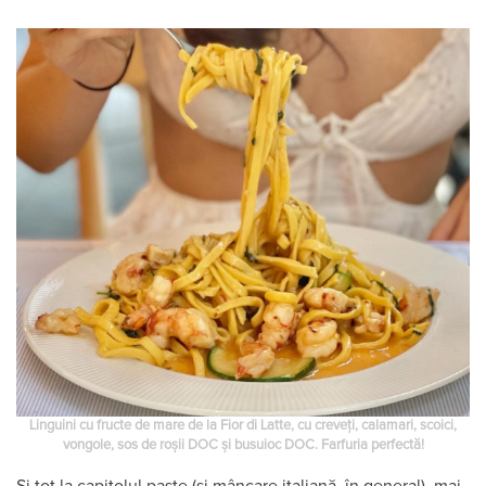
Linguini cu fructe de mare de la Fior di Latte, cu creveți, calamari, scoici,
vongole, sos de roșii DOC și busuioc DOC. Farfuria perfectă!