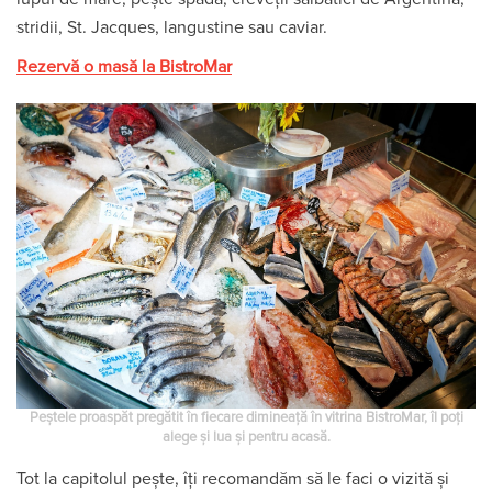
stridii, St. Jacques, langustine sau caviar.
Rezervă o masă la BistroMar
Peștele proaspăt pregătit în fiecare dimineață în vitrina BistroMar, îl poți
alege și lua și pentru acasă.
Tot la capitolul pește, îți recomandăm să le faci o vizită și