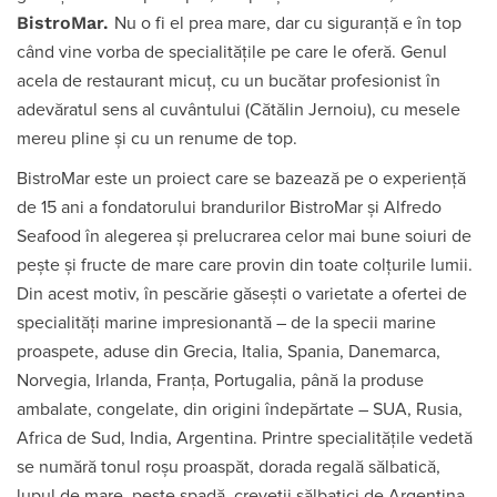
BistroMar.
Nu o fi el prea mare, dar cu siguranță e în top
când vine vorba de specialitățile pe care le oferă. Genul
acela de restaurant micuț, cu un bucătar profesionist în
adevăratul sens al cuvântului (Cătălin Jernoiu), cu mesele
mereu pline și cu un renume de top.
BistroMar este un proiect care se bazează pe o experiență
de 15 ani a fondatorului brandurilor BistroMar și Alfredo
Seafood în alegerea și prelucrarea celor mai bune soiuri de
pește și fructe de mare care provin din toate colțurile lumii.
Din acest motiv, în pescărie găsești o varietate a ofertei de
specialități marine impresionantă – de la specii marine
proaspete, aduse din Grecia, Italia, Spania, Danemarca,
Norvegia, Irlanda, Franța, Portugalia, până la produse
ambalate, congelate, din origini îndepărtate – SUA, Rusia,
Africa de Sud, India, Argentina. Printre specialitățile vedetă
se numără tonul roșu proaspăt, dorada regală sălbatică,
lupul de mare, pește spadă, creveții sălbatici de Argentina,