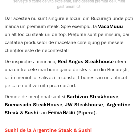
servește o carne de vită excelentă, fiind deseori premiat de lumea
gastronomică.
Dar acestea nu sunt singurele locuri din București unde poți
VacaMuuu
mânca un premium steak. Spre exemplu, la
–
un alt loc cu steak-uri de top. Prețurile sunt pe măsură, dar
calitatea produselor de măcelărie care ajung pe mesele
clienților este de necontestat!
Red Angus Steakhouse
De inspirație americană,
oferă
una dintre cele mai bune game de steak-uri din București,
iar în meniul lor salivezi la coaste, t-bones sau un antricot
pe care nu îl vei uita prea curând.
Barbizon Steakhouse
Demne de menționat sunt și
,
Buenasado SteakHouse
JW Steakhouse
Argentine
,
,
Steak & Sushi
(Pipera).
sau
Ferma Baciu
Sushi de la Argentine Steak & Sushi