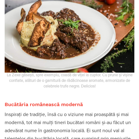
La Zexe găsești, spre exemplu, coadă de vițel la cuptor. Cu prune și vișine
confiate, alături de o garnitură de rădăcinoase aromate, armonizate de
celebrele trufe negre. Delicios!
Bucătăria românească modernă
Inspirați de tradiție, însă cu o viziune mai proaspătă și mai
modernă, tot mai mulți tineri bucătari români și-au făcut un
adevărat nume în gastronomia locală. Ei sunt noul val al
talentelor din bucătăria locală, care surprind prin meniurile