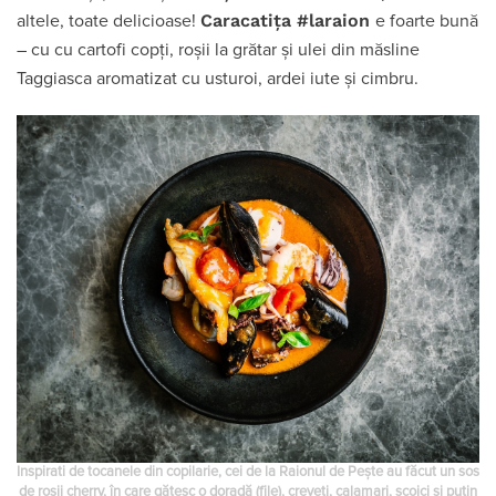
Caracatița
#laraion
altele, toate delicioase!
e foarte bună
– cu cu cartofi copți, roșii la grătar și ulei din măsline
Taggiasca aromatizat cu usturoi, ardei iute și cimbru.
Inspirati de tocanele din copilarie, cei de la Raionul de Pește au făcut un sos
de roșii cherry, în care gătesc o doradă (file), creveți, calamari, scoici și puțin