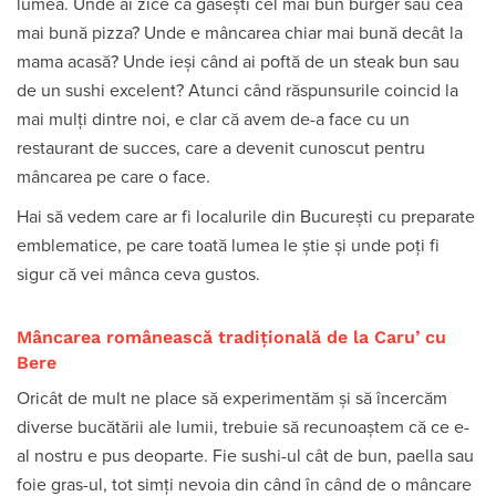
lumea. Unde ai zice că găsești cel mai bun burger sau cea
mai bună pizza? Unde e mâncarea chiar mai bună decât la
mama acasă? Unde ieși când ai poftă de un steak bun sau
de un sushi excelent? Atunci când răspunsurile coincid la
mai mulți dintre noi, e clar că avem de-a face cu un
restaurant de succes, care a devenit cunoscut pentru
mâncarea pe care o face.
Hai să vedem care ar fi localurile din București cu preparate
emblematice, pe care toată lumea le știe și unde poți fi
sigur că vei mânca ceva gustos.
Mâncarea românească tradițională de la Caru
’ cu
Bere
Oricât de mult ne place să experimentăm și să încercăm
diverse bucătării ale lumii, trebuie să recunoaștem că ce e-
al nostru e pus deoparte. Fie sushi-ul cât de bun, paella sau
foie gras-ul, tot simți nevoia din când în când de o mâncare