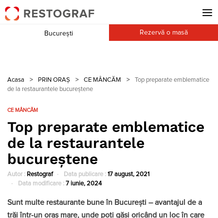
Rezervă o masă
București
Acasa
>
PRIN ORAȘ
>
CE MÂNCĂM
>
Top preparate emblematice
de la restaurantele bucureștene
CE MÂNCĂM
Top preparate emblematice
de la restaurantele
bucureștene
Autor :
Restograf
Data publicare :
17 august, 2021
Data modificare :
7 iunie, 2024
Sunt multe restaurante bune în București – avantajul de a
trăi într-un oraș mare, unde poți găsi oricând un loc în care