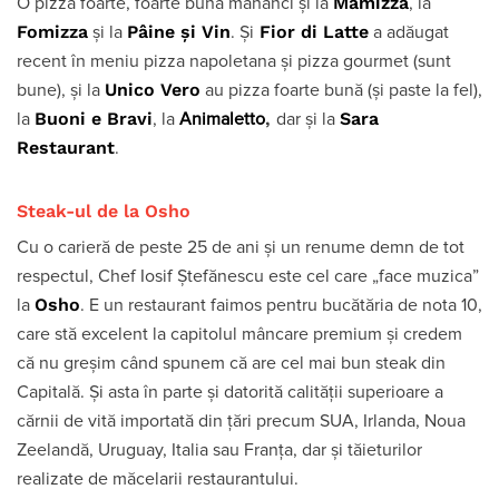
Mamizza
O pizza foarte, foarte bună mănânci și la
, la
Fomizza
Pâine și Vin
Fior di Latte
și la
. Și
a adăugat
recent în meniu pizza napoletana și pizza gourmet (sunt
Unico Vero
bune), și la
au pizza foarte bună (și paste la fel),
Buoni e Bravi
,
Sara
la
, la
Animaletto
dar și la
Restaurant
.
Steak-ul de la Osho
Cu o carieră de peste 25 de ani și un renume demn de tot
respectul, Chef Iosif Ștefănescu este cel care „face muzica”
Osho
la
. E un restaurant faimos pentru bucătăria de nota 10,
care stă excelent la capitolul mâncare premium și credem
că nu greșim când spunem că are cel mai bun steak din
Capitală. Și asta în parte și datorită calității superioare a
cărnii de vită importată din țări precum SUA, Irlanda, Noua
Zeelandă, Uruguay, Italia sau Franța, dar și tăieturilor
realizate de măcelarii restaurantului.