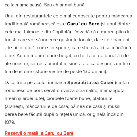
ca la mama acasă. Sau chiar mai bună!
Unul din restaurantele cele mai cunoscute pentru mâncarea
Caru
’ cu Bere
tradițională românească este
(și unul dintre
cele mai faimoase din Capitală). Dovadă că e mereu plin de
turiști care vor să încerce gusturile locale, dar și de oameni
„de-ai locului”, cum s-ar spune, care știu că aici se mănâncă
bine. Au un meniu foarte bogat, cu tot felul de bunătăți de-
ale noastre, iar restaurantul în sine arată ca desprins dintr-o
filă de istorie (istorie veche de peste 130 de ani).
Specialitatea Casei
Dacă treci pe acolo, încearcă
(ciolan
românesc de porc servit cu varză acră călită, mămăliguță,
hrean și ardei iute), ciorbele foarte bune, platourile
țărănești, mâncărurile de casă, pâinea de casă și musai
berea bere făcută după o rețetă unică, originală încă din
1879.
Rezervă o masă la Caru’ cu Bere