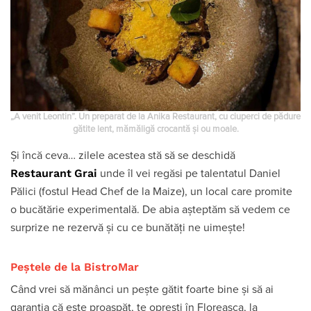
„A venit Leontin”. Un preparat de la Anika Restaurant, cu ciuperci de pădure
gătite lent, mămăligă crocantă și ou moale.
Și încă ceva… zilele acestea stă să se deschidă
Restaurant
Grai
unde îl vei regăsi pe talentatul Daniel
Pălici (fostul Head Chef de la Maize), un local care promite
o bucătărie experimentală. De abia așteptăm să vedem ce
surprize ne rezervă și cu ce bunătăți ne uimește!
Peștele de la BistroMar
Când vrei să mănânci un pește gătit foarte bine și să ai
garanția că este proaspăt, te oprești în Floreasca, la