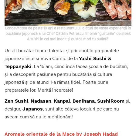
Longevitatea de peste 10 ani a restaurantului, alături de vasta experiență în
bucătăria japoneză a lui Chef Cătălin Petrescu, îmbină “gusturile” de steak
& sushi în cel mai inedit și gustos mod cu putință.
Un alt bucătar foarte talentat și priceput în preparatele
Yoshi Sushi &
japoneze este și Vova Curnic de la
Teppanyaki
.
La 15 ani, când încă făcea școala de bucătari,
și-a descoperit pasiunea pentru bucătăria și cultura
japoneză și de atunci i-a rămas fidel. Foarte bune
preparatele lor. Merită încercate!
Zen Sushi
Nadasan
Kanpai
Benihana
SushiRoom
,
,
,
,
și,
Japanos
desigur,
, sunt alte câteva localuri pe care nu
aveam cum să nu le menționăm!
Aromele orientale de la Mace by Joseph Hadad