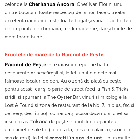
Cherhanua Ancora
celor de la
. Chef Ivan Florin, unul
dintre bucătarii foarte respectați de la noi, face o treabă
excelentă iar meniul este foarte bogat și variat – au tot felul
de preparate de cherhana, mediteraneene, dar și fructe de
mare foarte bune.
Fructele de mare de la Raionul de Pește
Raionul de Pește
este iarăși un reper pe harta
restaurantelor pescărești și, la fel, unul din cele mai
faimoase localuri de gen. Au o zonă de piață cu pește
pentru acasă, dar și o parte de street food la Fish & Tricks,
stridii și spumant la The Oyster Bar, vinuri și mixologie la
Lost & Found și zona de restaurant de la No. 7. În plus, fac și
delivery, deci îți poți comanda și acasă dacă nu ai chef să
Tokana
ieși în oraș.
de pește e unul din preparatele
emblametice ale lor (cu doradă, creveți, calamari, scoici în
creveții în sos de unt
sos de roșii), la fel și
– plus multe