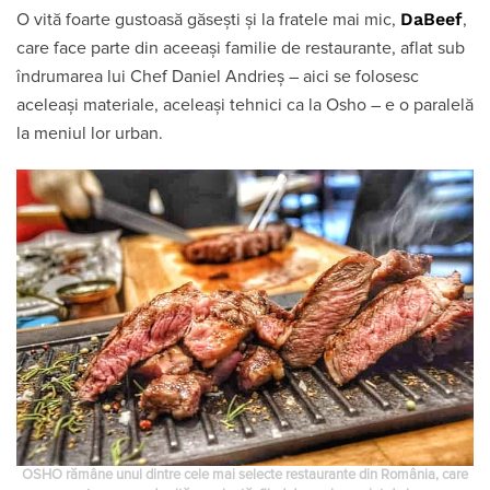
DaBeef
O vită foarte gustoasă găsești și la fratele mai mic,
,
care face parte din aceeași familie de restaurante, aflat sub
îndrumarea lui Chef Daniel Andrieș – aici se folosesc
aceleași materiale, aceleași tehnici ca la Osho – e o paralelă
la meniul lor urban.
OSHO rămâne unul dintre cele mai selecte restaurante din România, care