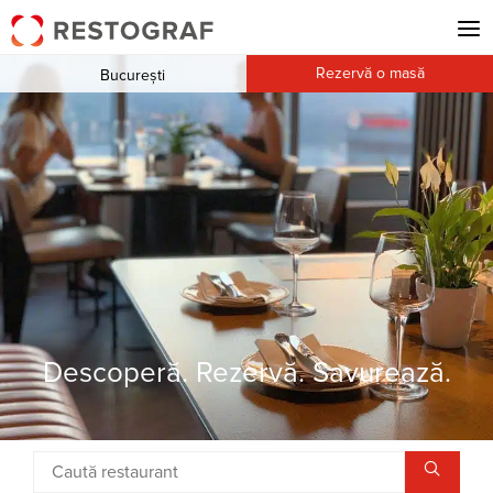
Rezervă o masă
București
Descoperă. Rezervă. Savurează.