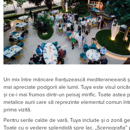
Un mix între mâncare franţuzească mediteraneeană şi 
mai apreciate podgorii ale lumii. Tuya este visul oricăr
şi ce-i mai frumos dintr-un peisaj mirific. Toate astea 
metalice aurii care să reprezinte elementul comun între
prima vizită.
Pentru serile calde de vară, Tuya include şi o zonă g
Toate cu o vedere splendidă spre lac. „Scenografia” par