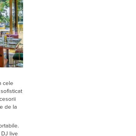
n cele
sofisticat
cesorii
te de la
rtabile.
 DJ live