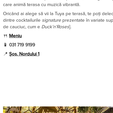
care animă terasa cu muzică vibrantă.
Oricând ai alege să vii la Tuya pe terasă, te poți dele
dintre cocktailurile
signature
prezentate în variate sup
de cauciuc, cum e
Duck’n’Roses
].
🍴
Meniu
📱 031 719 9199
📍
Șos. Nordului 1