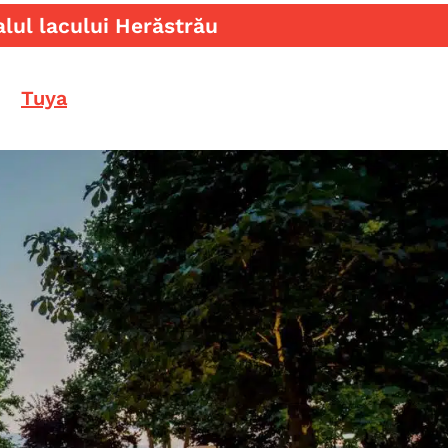
lul lacului Herăstrău
Tuya