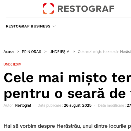
RESTOGRAF BUSINESS
Acasa
>
PRIN ORAȘ
>
UNDE IEȘIM
>
Cele mai mișto terase din Herăst
UNDE IEȘIM
Cele mai mișto te
pentru o seară de
Autor :
Restograf
Data publicare :
26 august, 2025
Data modificare :
27
Hai să vorbim despre Herăstrău, unul dintre locurile p