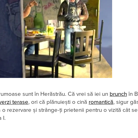
frumoase sunt în Herăstrău. Că vrei să iei un
brunch
în B
verzi terase
, ori că plănuiești o cină
romantică
, sigur găs
fă o rezervare şi strânge-ţi prietenii pentru o vizită cât s
 I.