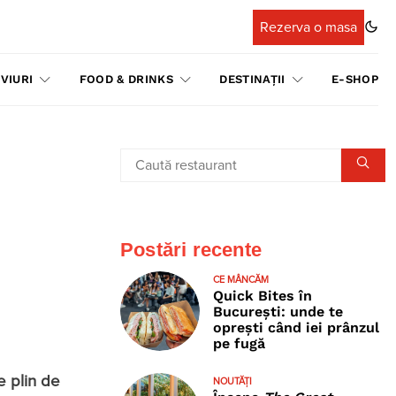
Rezerva o masa
VIURI
FOOD & DRINKS
DESTINAȚII
E-SHOP
Postări recente
CE MÂNCĂM
Quick Bites în
București: unde te
oprești când iei prânzul
pe fugă
e plin de
NOUTĂȚI