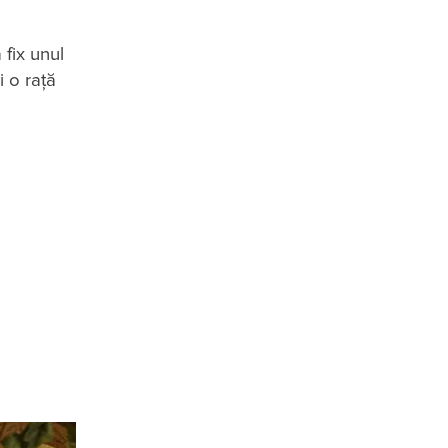
 fix unul
 o rață