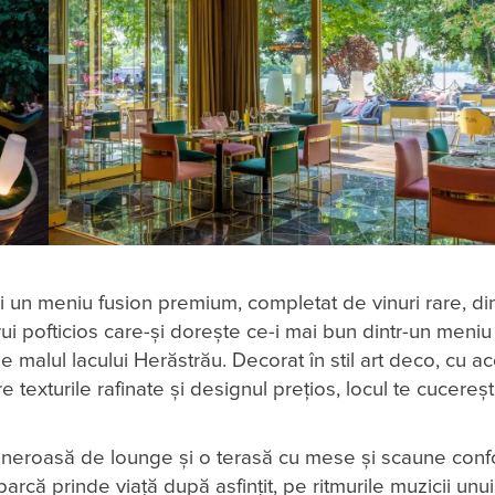
un meniu fusion premium, completat de vinuri rare, di
ui pofticios care-şi doreşte ce-i mai bun dintr-un meniu 
pe malul lacului Herăstrău. Decorat în stil art deco, cu ac
 texturile rafinate şi designul preţios, locul te cucereş
eneroasă de lounge şi o terasă cu mese şi scaune confo
că prinde viaţă după asfinţit, pe ritmurile muzicii unui