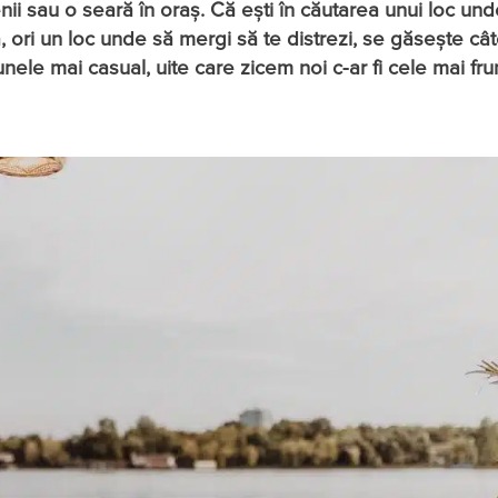
ii sau o seară în oraș. Că ești în căutarea unui loc und
, ori un loc unde să mergi să te distrezi, se găsește câ
a unele mai casual, uite care zicem noi c-ar fi cele mai f