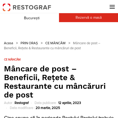
Rezervă o masă
București
Acasa
>
PRIN ORAȘ
>
CE MÂNCĂM
>
Mâncare de post –
Beneficii, Rețete & Restaurante cu mâncăruri de post
CE MÂNCĂM
Mâncare de post –
Beneficii, Rețete &
Restaurante cu mâncăruri
de post
Autor :
Restograf
Data publicare :
12 aprilie, 2023
Data modificare :
20 martie, 2025