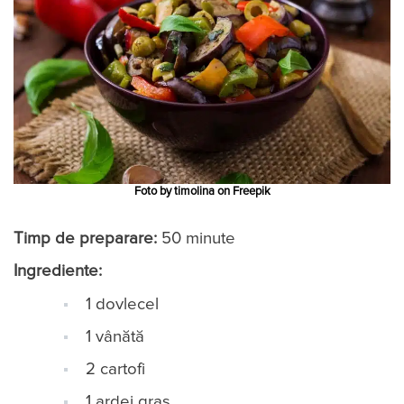
Foto by timolina on Freepik
Timp de preparare:
50 minute
Ingrediente:
1 dovlecel
1 vânătă
2 cartofi
1 ardei gras