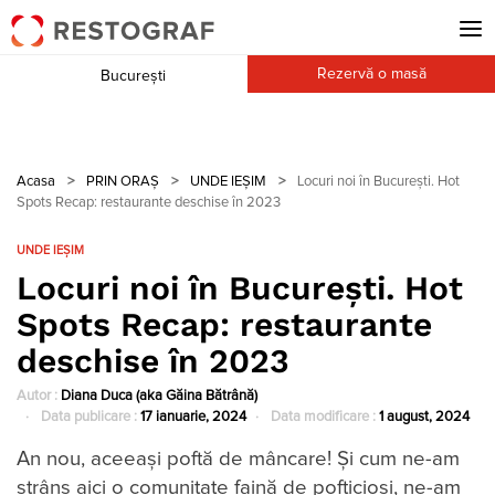
Rezervă o masă
București
Acasa
>
PRIN ORAȘ
>
UNDE IEȘIM
>
Locuri noi în București. Hot
Spots Recap: restaurante deschise în 2023
UNDE IEȘIM
Locuri noi în București. Hot
Spots Recap: restaurante
deschise în 2023
Autor :
Diana Duca (aka Găina Bătrână)
Data publicare :
17 ianuarie, 2024
Data modificare :
1 august, 2024
An nou, aceeaşi poftă de mâncare! Şi cum ne-am
strâns aici o comunitate faină de pofticioşi, ne-am