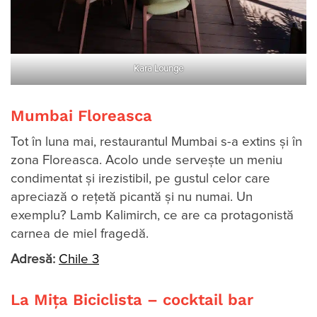
Kara Lounge
Mumbai Floreasca
Tot în luna mai, restaurantul Mumbai s-a extins şi în
zona Floreasca. Acolo unde serveşte un meniu
condimentat şi irezistibil, pe gustul celor care
apreciază o reţetă picantă şi nu numai. Un
exemplu? Lamb Kalimirch, ce are ca protagonistă
carnea de miel fragedă.
Adresă:
Chile 3
La Mița Biciclista – cocktail bar