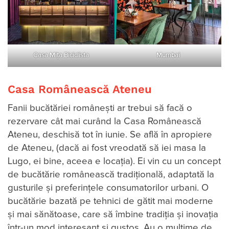
Casa Mița Biciclista
Mumbai
Casa Românească Ateneu
Fanii bucătăriei românești ar trebui să facă o
rezervare cât mai curând la Casa Românească
Ateneu, deschisă tot în iunie. Se află în apropiere
de Ateneu, (dacă ai fost vreodată să iei masa la
Lugo, ei bine, aceea e locația). Ei vin cu un concept
de bucătărie românească tradițională, adaptată la
gusturile și preferințele consumatorilor urbani. O
bucătărie bazată pe tehnici de gătit mai moderne
și mai sănătoase, care să îmbine tradiția și inovația
într-un mod interesant și gustos. Au o mulțime de