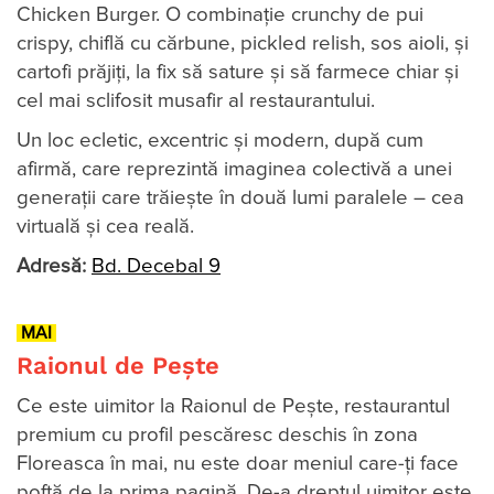
Chicken Burger. O combinaţie crunchy de pui
crispy, chiflă cu cărbune, pickled relish, sos aioli, şi
cartofi prăjiţi, la fix să sature şi să farmece chiar şi
cel mai sclifosit musafir al restaurantului.
Un loc ecletic, excentric și modern, după cum
afirmă, care reprezintă imaginea colectivă a unei
generații care trăiește în două lumi paralele – cea
virtuală și cea reală.
Adresă:
Bd. Decebal 9
MAI
Raionul de Pește
Ce este uimitor la Raionul de Peşte, restaurantul
premium cu profil pescăresc deschis în zona
Floreasca în mai, nu este doar meniul care-ţi face
poftă de la prima pagină. De-a dreptul uimitor este