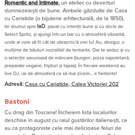
Romantic and Intimate
,
un atelier cu deserturi
dumnezeiești de bune. Ambele găzduite de Casa
cu Cariatide (o bijuterie arhitecturală, de la 1850).
IaD
Iei drumul spre
, pavat cu intenții bune și cu sticle de
Select Spritz, și ajungi într-un bar cu o atmosferă vibrantă,
unde ai voie să fii cât de obraznic/ă vrei tu! Au, desigur, o
mulțime de băuturi irezistibil de tentante. Dar te seduc și cu
o selecție savuroasă de mâncare (burgeri, pizza napoletană,
preparate vegane, fripturi și tapas). În fiecare weekend au
live DJ, iar de atmosferă ce să mai zicem… e fierbinte!
Adresă:
Casa cu Cariatide, Calea Victoriei 202
Bastoni
Cu drag din Toscana! Încheiem lista localurilor
deschise în august cu raiul gustărilor italieneşti, ce
au ca protagoniste cele mai delicioase feluri de