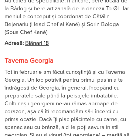
Au cafea de specialitate, mâncare, bere locală de
la Bârlog și bere artizanală de la danezii To ØL. Iar
meniul e conceput și coordonat de Cătălin
Bejenariu (Head Chef al Kané) și Sorin Bologa
(Sous Chef Kané)
Adresă:
Blănari 18
Taverna Georgia
Tot în februarie am făcut cunoştinţă şi cu Taverna
Georgia. Un loc potrivit pentru primul pas în a te
îndrăgosti de Georgia, în general, începând cu
preparatele sale până la peisajele imbatabile.
Colţunaşii georgieni ne-au rămas aproape de
corazon, aşa că îţi recomandăm să-i încerci cu
prima ocazie! Dacă îți plac plăcintele cu carne, cu
spanac sau cu brânză, aici le poți savura în stil
georgian. Și au și vinuri (tot georgiene) – merită să