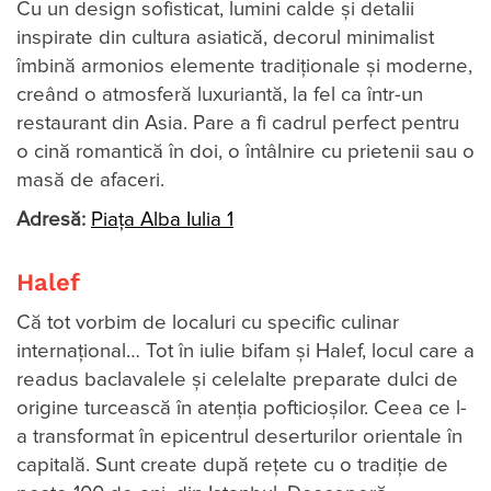
Cu un design sofisticat, lumini calde și detalii
inspirate din cultura asiatică, decorul minimalist
îmbină armonios elemente tradiționale și moderne,
creând o atmosferă luxuriantă, la fel ca într-un
restaurant din Asia. Pare a fi cadrul perfect pentru
o cină romantică în doi, o întâlnire cu prietenii sau o
masă de afaceri.
Adresă:
Piața Alba Iulia 1
Halef
Că tot vorbim de localuri cu specific culinar
internaţional… Tot în iulie bifam şi Halef, locul care a
readus baclavalele şi celelalte preparate dulci de
origine turcească în atenţia pofticioşilor. Ceea ce l-
a transformat în epicentrul deserturilor orientale în
capitală. Sunt create după rețete cu o tradiție de