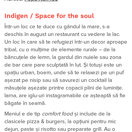
Indigen / Space for the soul
Într-un loc ce te duce cu gândul la mare, s-a
deschis în august un restaurant cu vedere la lac.
Un loc în care să te refugiezi într-un decor aproape
tribal, cu o mulțime de elemente rurale – de la
băncuțele de lemn, la gardul din nuiele sau zona
de bar care pare sculptată în lut. Și totuși este un
spațiu urban, boem, unde să te relaxezi pe un puf
așezat pe nisip sau să savurezi un cocktail la
măsuțele așezate printre copacii plini de luminițe.
Iarna, are iglu-uri instagramabile ce aşteaptă să fie
băgate în seamă.
Meniul e de tip
comfort food
și include de la
clasicele pizza & burgers, la opțiuni pentru mic
dejun, paste și risotto sau preparate grill. Au o