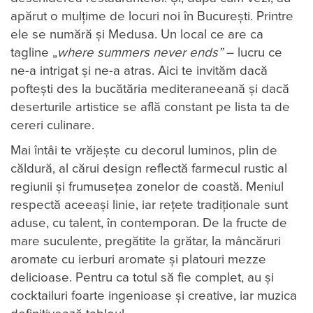
apărut o mulțime de locuri noi în Bucureşti. Printre
ele se numără şi Medusa. Un local ce are ca
tagline „
where summers never ends”
– lucru ce
ne-a intrigat şi ne-a atras. Aici te invităm dacă
pofteşti des la bucătăria mediteraneeană şi dacă
deserturile artistice se află constant pe lista ta de
cereri culinare.
Mai întâi te vrăjește cu decorul luminos, plin de
căldură, al cărui design reflectă farmecul rustic al
regiunii și frumusețea zonelor de coastă. Meniul
respectă aceeași linie, iar rețete tradiționale sunt
aduse, cu talent, în contemporan. De la fructe de
mare suculente, pregătite la grătar, la mâncăruri
aromate cu ierburi aromate și platouri mezze
delicioase. Pentru ca totul să fie complet, au și
cocktailuri foarte ingenioase și creative, iar muzica