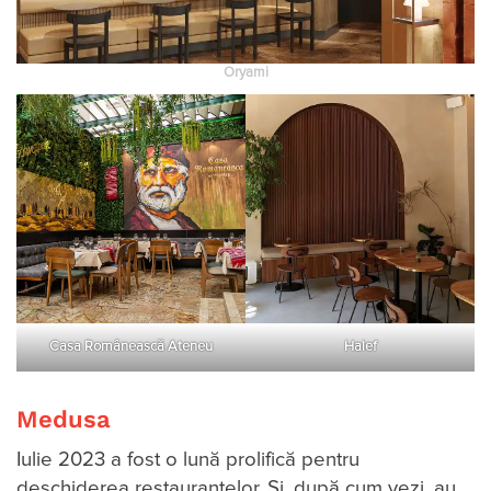
Oryami
Casa Românească Ateneu
Halef
Medusa
Iulie 2023 a fost o lună prolifică pentru
deschiderea restaurantelor. Și, după cum vezi, au