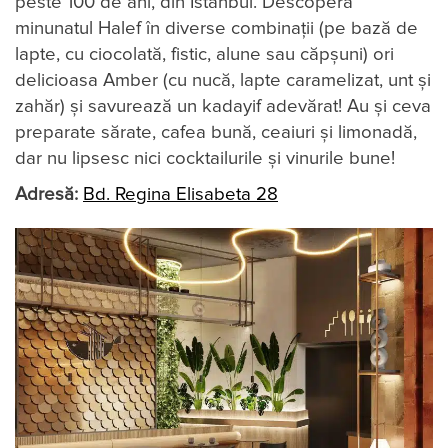
peste 100 de ani, din Istanbul. Descoperă
minunatul Halef în diverse combinații (pe bază de
lapte, cu ciocolată, fistic, alune sau căpșuni) ori
delicioasa Amber (cu nucă, lapte caramelizat, unt și
zahăr) și savurează un kadayif adevărat! Au și ceva
preparate sărate, cafea bună, ceaiuri și limonadă,
dar nu lipsesc nici cocktailurile și vinurile bune!
Adresă:
Bd. Regina Elisabeta 28