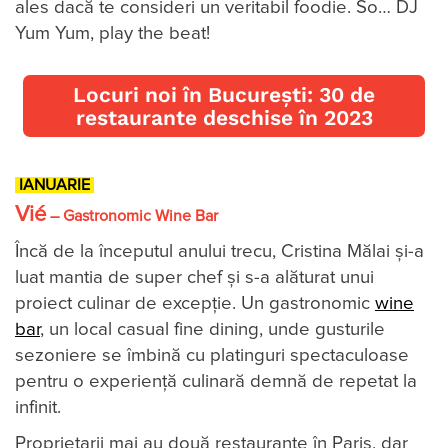
ales dacă te consideri un veritabil foodie. So… DJ
Yum Yum, play the beat!
Locuri noi în București: 30 de
restaurante deschise în 2023
IANUARIE
Vié
– Gastronomic Wine Bar
Încă de la începutul anului trecu, Cristina Mălai şi-a
luat mantia de super chef şi s-a alăturat unui
proiect culinar de excepţie. Un gastronomic
wine
bar
, un local casual fine dining, unde gusturile
sezoniere se îmbină cu platinguri spectaculoase
pentru o experienţă culinară demnă de repetat la
infinit.
Proprietarii mai au două restaurante în Paris, dar