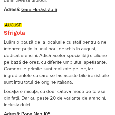
definitivează tabloul.
Adresă:
Gara Herăstrău 6
AUGUST
Sfrigola
Luăm o pauză de la localurile cu ştaif pentru a ne
întoarce puţin la unul nou, deschis în august,
dedicat arancini. Adică acelor specialităţi siciliene
pe bază de orez, cu diferite umpluturi apetisante.
Comenzile primite sunt realizate pe loc, iar
ingredientele cu care se fac aceste bile irezistibile
sunt întru totul de origine italiană.
Locația e micuță, cu doar câteva mese pe terasa
din față. Dar au peste 20 de variante de arancini,
inclusiv dulci.
Adresă:
Popa Nan 105