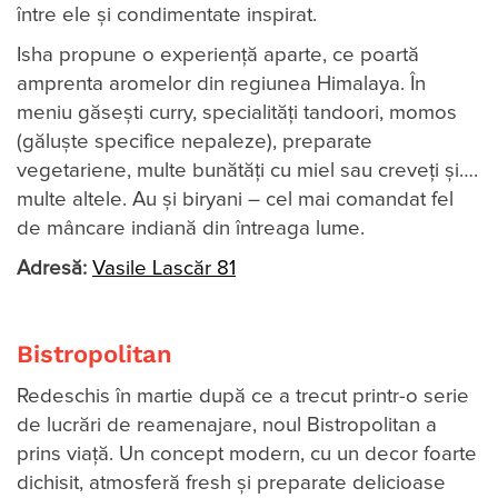
între ele şi condimentate inspirat.
Isha propune o experiență aparte, ce poartă
amprenta aromelor din regiunea Himalaya. În
meniu găsești curry, specialități tandoori, momos
(găluște specifice nepaleze), preparate
vegetariene, multe bunătăți cu miel sau creveți și….
multe altele. Au și biryani – cel mai comandat fel
de mâncare indiană din întreaga lume.
Adresă:
Vasile Lascăr 81
Bistropolitan
Redeschis în martie după ce a trecut printr-o serie
de lucrări de reamenajare, noul Bistropolitan a
prins viață. Un concept modern, cu un decor foarte
dichisit, atmosferă fresh și preparate delicioase