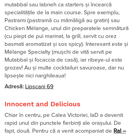
mutabbal sau labneh ca starters și încearcă
specialitățile de la main course. Spre exemplu,
Pastrami (pastramă cu mămăligă au gratin) sau
Chicken Mélange, unul din preparatele semnătură
(cu piept de pui marinat, la grill, servit cu orez
basmati aromatizat și sos spicy). Interesant este și
Mélange Specialty (mușchi de vită servit pe
Mutabbal și focaccia de casă), iar ribeye-ul este
grozav! Au și multe cocktailuri savuroase, dar nu
lipsește nici narghileaua!
Adresă:
Lipscani 69
Innocent and Delicious
Chiar în centru, pe Calea Victoriei, IaD a devenit
rapid unul din punctele fierbinți ale orașului. De
fapt, două. Pentru că a venit acompaniat de
RaI –