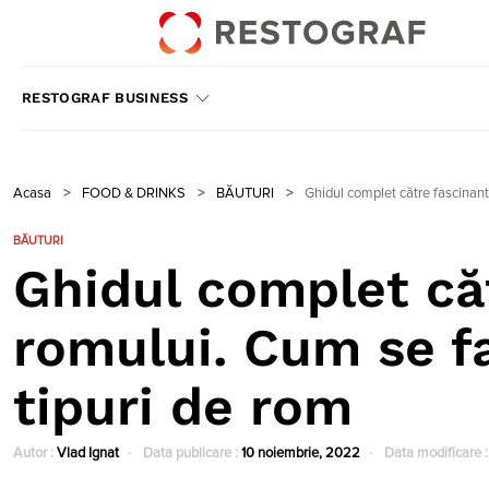
RESTOGRAF BUSINESS
Acasa
>
FOOD & DRINKS
>
BĂUTURI
>
Ghidul complet către fascinant
BĂUTURI
Ghidul complet că
romului. Cum se fa
tipuri de rom
Autor :
Vlad Ignat
Data publicare :
10 noiembrie, 2022
Data modificare 