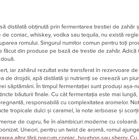
să distilată obținută prin fermentarea trestiei de zahăr ș
 de coniac, whiskey, vodka sau tequila, nu există regl
cuparea romului. Singurul numitor comun pentru toți pro
e făcut din produse pe bază de trestie de zahăr. Adică 
e două.
ert, iar zahărul rezultat este transferat în rezervoare de
de drojdii, apă distilată și nutrienți se creează un piu
rei săptămâni. În timpul fermentației sunt produși așa-nu
incte băuturii finale. Cu cât fermentația este mai lungă, 
e pregnantă, responsabilă cu complexitatea aromelor. No
te tropicale dulci și caramel, la note ierboase și scorți
e imense de cupru, fie în alambicuri moderne cu coloană.
rbonizat. Uneori, pentru un twist de aromă, romul ajung
rarea altor tării precum coniac, bourbon sau sherry. Cu