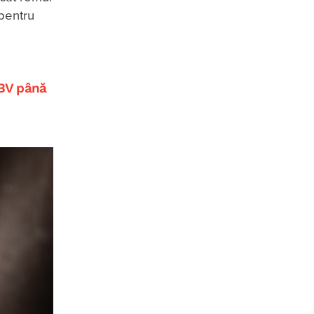
 pentru
ABV până