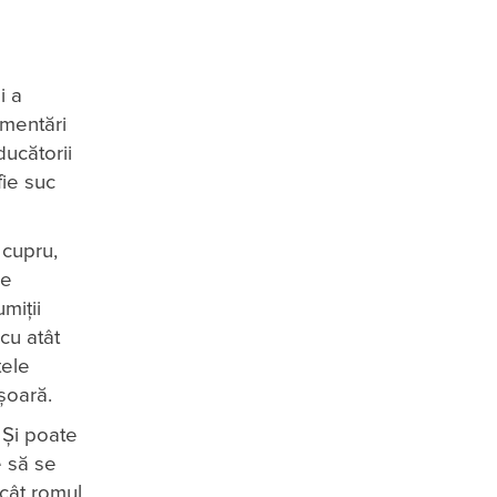
i a
ementări
ducătorii
fie suc
 cupru,
re
miții
cu atât
tele
șoară.
 Și poate
e să se
 cât romul