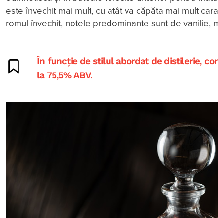
este învechit mai mult, cu atât va căpăta mai mult carac
romul învechit, notele predominante sunt de vanilie, mi
În funcție de stilul abordat de distilerie, 
la 75,5% ABV.