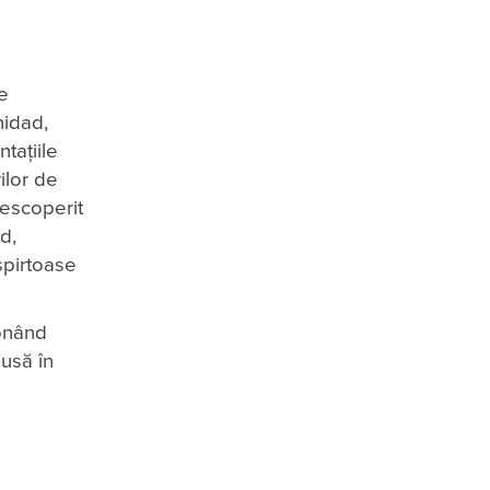
le
nidad,
tațiile
ilor de
descoperit
d,
 spirtoase
ionând
usă în