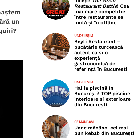
Începe
The Great
Restaurant Battle
! Cea
noaștem
mai mare competiție
între restaurante se
fără un
mută și în offline
quiri?
UNDE IEȘIM
Beyti Restaurant –
bucătărie turcească
autentică și o
experiență
gastronomică de
referință în București
UNDE IEȘIM
Hai la piscină în
București! TOP piscine
interioare și exterioare
din București
CE MÂNCĂM
Unde mănânci cel mai
bun kebab din București