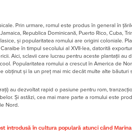
icale. Prin urmare, romul este produs în general în țări
i Jamaica, Republica Dominicană, Puerto Rico, Cuba, Tri
sice, și popularitatea romului are origini coloniale. Plan
e
Caraibe
în timpul secolului al XVII-lea, datorită exportur
cii. Aici, sclavii care lucrau pentru aceste plantații au 
lcool. Popularitatea romului a crescut în America de Nor
 de obținut și la un preț mai mic decât multe alte băuturi
 pirați) au dezvoltat rapid o pasiune pentru rom, tranzacț
elor. Și astăzi, cea mai mare parte a romului este prod
de Nord.
fost introdusă în cultura populară atunci când Marina