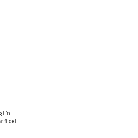
și în
r fi cel