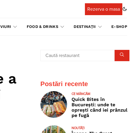
Rezerva o masa
VIURI
FOOD & DRINKS
DESTINAȚII
E-SHOP
e a
Postări recente
i
CE MÂNCĂM
Quick Bites în
București: unde te
oprești când iei prânzul
pe fugă
NOUTĂȚI