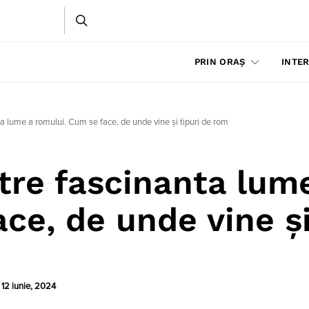
PRIN ORAȘ
INTER
a lume a romului. Cum se face, de unde vine și tipuri de rom
tre fascinanta lum
ce, de unde vine ș
:
12 iunie, 2024