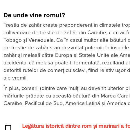
De unde vine romul?
Trestia de zahăr crește preponderent în climatele trop
cultivatoare de trestie de zahăr din Caraibe, cum ar f
Tobago și Venezuela. Ca în cazul multor alte băuturi cla
de trestie de zahăr s-au dezvoltat puternic în insulel
zahăr și melasă către Europa și Statele Unite ale Ameri
accidental că melasa poate fi fermentată, rezultând a
datorită rutelor de comerț cu sclavi, fiind relativ ușor
ale vremii.
În plus, corsarii (dintre care mulți au devenit ulterior
mărfurile prădate cu această băutură din Marea Caraib
Caraibe, Pacificul de Sud, America Latină și America 
Legătura istorică dintre rom și marinari a 