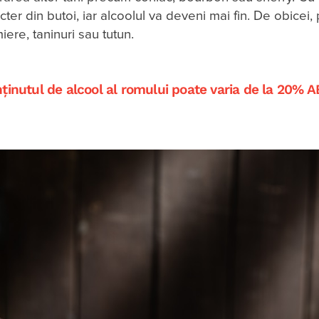
ter din butoi, iar alcoolul va deveni mai fin. De obicei,
ere, taninuri sau tutun.
conținutul de alcool al romului poate varia de la 20% 