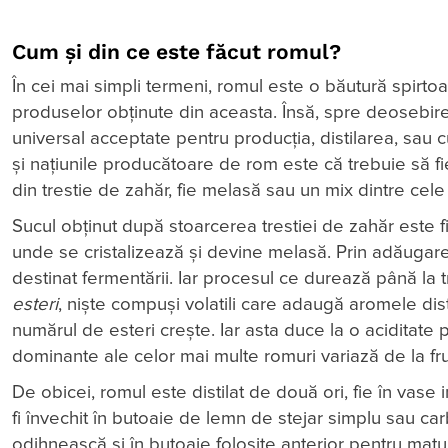
Cum și din ce este făcut romul?
În cei mai simpli termeni, romul este o băutură spirtoa
produselor obținute din aceasta. Însă, spre deosebire
universal acceptate pentru producția, distilarea, sau 
și națiunile producătoare de rom este că trebuie să fi
din trestie de zahăr, fie melasă sau un mix dintre cel
Sucul obținut după stoarcerea trestiei de zahăr este fi
unde se cristalizează și devine melasă. Prin adăugarea 
destinat fermentării. Iar procesul ce durează până la t
esteri
, niște compuși volatili care adaugă aromele dist
numărul de esteri crește. Iar asta duce la o aciditat
dominante ale celor mai multe romuri variază de la fruc
De obicei, romul este distilat de două ori, fie în vas
fi învechit în butoaie de lemn de stejar simplu sau ca
odihnească și în butoaie folosite anterior pentru matu