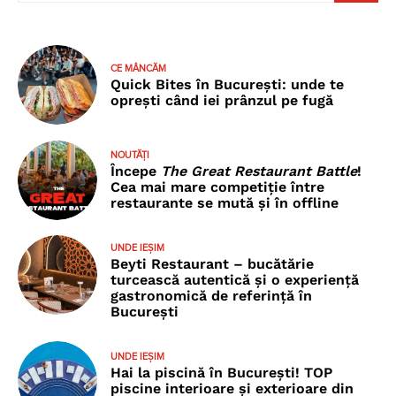
CE MÂNCĂM
Quick Bites în București: unde te
oprești când iei prânzul pe fugă
NOUTĂȚI
Începe
The Great Restaurant Battle
!
Cea mai mare competiție între
restaurante se mută și în offline
UNDE IEȘIM
Beyti Restaurant – bucătărie
turcească autentică și o experiență
gastronomică de referință în
București
UNDE IEȘIM
Hai la piscină în București! TOP
piscine interioare și exterioare din