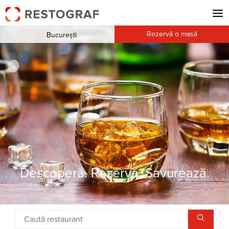
Rezervă o masă
București
Descoperă. Rezervă. Savurează.