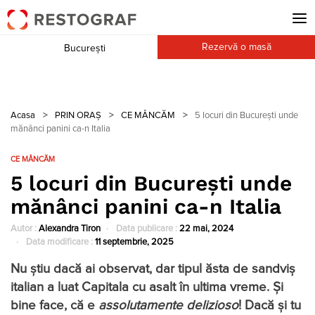
Rezervă o masă
București
Acasa
>
PRIN ORAȘ
>
CE MÂNCĂM
>
5 locuri din București unde
mănânci panini ca-n Italia
CE MÂNCĂM
5 locuri din București unde
mănânci panini ca-n Italia
Autor :
Alexandra Tiron
Data publicare :
22 mai, 2024
Data modificare :
11 septembrie, 2025
Nu știu dacă ai observat, dar tipul ăsta de sandviș
italian a luat Capitala cu asalt în ultima vreme. Și
bine face, că e
assolutamente delizioso
! Dacă și tu