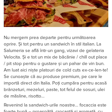
Nu mergem prea departe pentru următoarea
oprire. Și tot pentru un sandwich în stil italian. La
Salumeria se află într-un gang, vizavi de gelateria
Velocita. Și e tot un mix de băcănie / chill out place
/ pit stop pentru o gustare și un pahar de vin bun.
Am luat aici niște platouri de cold cuts ex-ce-len-te!
Se cunoaște că au produse premium, pe care le
importă direct din Italia. Poți cumpăra pentru acasă
brânzeturi, mezeluri, paste, tot felul de sosuri, ulei
de măsline, risotto…
Revenind la sandwich-urile noastre… focaccia este
foarte bună – proaspătă, crocantă și aromată, cu