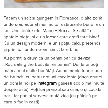
Facem un salt și ajungem în Floreasca, o altă zonă
unde s-au adunat mai multe restaurante bune la un
loc. Unul dintre ele, Mano + Bocca. Se află în
spatele pieței și e un locșor care arată tare bine!
Cu un design modern, e un spațiu cald, prietenos
și primitor, unde ne-am simțit tare bine!
Au pornit la drum ca un panini bar, cu deviza
„Recreating the best italian panini”. Dar la ei poți
mânca mai multe bunătăți. Au un meniu foarte bun
de brunch, cu patru opțiuni excelente (dacă arunci
un ochi la noi pe
Instagram
găsești acolo mai multe
despre asta). Poți lua prânzul sau cina, e și cocktail
bar… iar panini servesc toată ziua (cu pâinică pe
care o fac în casă).