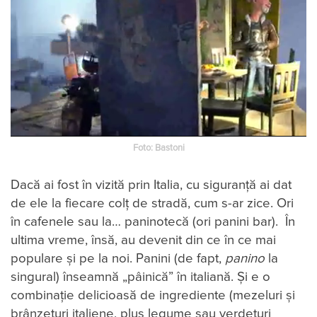
Foto: Bastoni
Dacă ai fost în vizită prin Italia, cu siguranță ai dat
de ele la fiecare colț de stradă, cum s-ar zice. Ori
în cafenele sau la… paninotecă (ori panini bar). În
ultima vreme, însă, au devenit din ce în ce mai
populare și pe la noi. Panini (de fapt,
panino
la
singural) înseamnă „pâinică” în italiană. Și e o
combinație delicioasă de ingrediente (mezeluri și
brânzeturi italiene, plus legume sau verdețuri