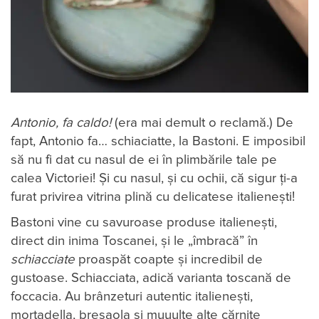
Antonio, fa caldo!
(era mai demult o reclamă.) De
fapt, Antonio fa… schiaciatte, la Bastoni. E imposibil
să nu fi dat cu nasul de ei în plimbările tale pe
calea Victoriei! Și cu nasul, și cu ochii, că sigur ți-a
furat privirea vitrina plină cu delicatese italienești!
Bastoni vine cu savuroase produse italienești,
direct din inima Toscanei, și le „îmbracă” în
schiacciate
proaspăt coapte și incredibil de
gustoase. Schiacciata, adică varianta toscană de
foccacia. Au brânzeturi autentic italienești,
mortadella, bresaola și muuulte alte cărnițe