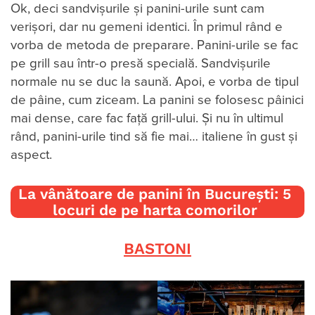
Ok, deci sandvișurile și panini-urile sunt cam
verișori, dar nu gemeni identici. În primul rând e
vorba de metoda de preparare. Panini-urile se fac
pe grill sau într-o presă specială. Sandvișurile
normale nu se duc la saună. Apoi, e vorba de tipul
de pâine, cum ziceam. La panini se folosesc pâinici
mai dense, care fac față grill-ului. Și nu în ultimul
rând, panini-urile tind să fie mai… italiene în gust și
aspect.
La vânătoare de panini în București: 5
locuri de pe harta comorilor
BASTONI