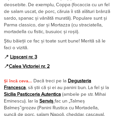
deosebite. De exemplu, Coppa (focaccia cu un fel
de salam uscat, de porc, căruia îi stă alături brânză
sardo, spanac și vânătă murată). Populare sunt și
Parma classico, dar și Mortazza (cu straciatella,
mortadella cu fistic, busuioc și roșii).
Știu băieții ce fac și toate sunt bune! Merită să le
faci o vizită.
📍
Lipscani nr. 3
📍
Calea Victoriei nr. 2
Și încă ceva…
Dacă treci pe la
Degusteria
Francesca
, să știi că și ei au panini bun. La fel și la
Sicilia Pasticceria Autentica
(ambele pe str. Mihai
Eminescu). Iar la
Senviș
fac un „Talmeș
Balmeș”grozav (Panini Rustica cu Mortadella,
șuncă de porc, salam Napoli, cheddar, cașcaval,