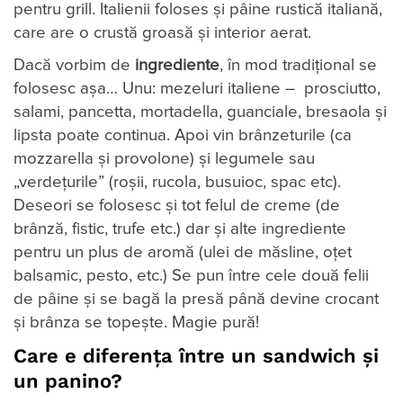
pentru grill. Italienii foloses și pâine rustică italiană,
care are o crustă groasă și interior aerat.
Dacă vorbim de
ingrediente
, în mod tradițional se
folosesc așa… Unu: mezeluri italiene – prosciutto,
salami, pancetta, mortadella, guanciale, bresaola și
lipsta poate continua. Apoi vin brânzeturile (ca
mozzarella și provolone) și legumele sau
„verdețurile” (roșii, rucola, busuioc, spac etc).
Deseori se folosesc și tot felul de creme (de
brânză, fistic, trufe etc.) dar și alte ingrediente
pentru un plus de aromă (ulei de măsline, oțet
balsamic, pesto, etc.) Se pun între cele două felii
de pâine și se bagă la presă până devine crocant
și brânza se topește. Magie pură!
Care e diferența între un sandwich și
un panino?