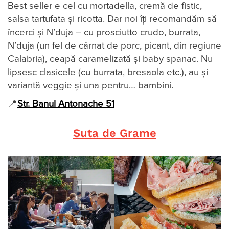
Best seller e cel cu mortadella, cremă de fistic,
salsa tartufata și ricotta. Dar noi îți recomandăm să
încerci și N’duja – cu prosciutto crudo, burrata,
N’duja (un fel de cârnat de porc, picant, din regiune
Calabria), ceapă caramelizată și baby spanac. Nu
lipsesc clasicele (cu burrata, bresaola etc.), au și
variantă veggie și una pentru… bambini.
📍
Str. Banul Antonache 51
Suta de Grame