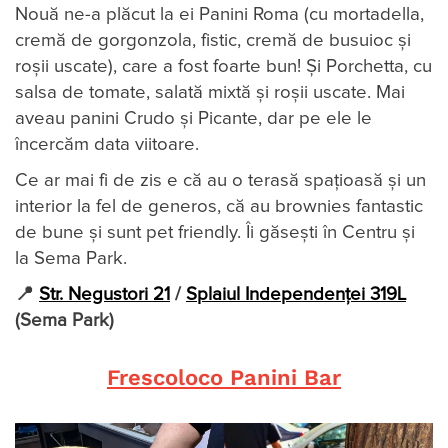
Nouă ne-a plăcut la ei Panini Roma (cu mortadella,
cremă de gorgonzola, fistic, cremă de busuioc și
roșii uscate), care a fost foarte bun! Și Porchetta, cu
salsa de tomate, salată mixtă și roșii uscate. Mai
aveau panini Crudo și Picante, dar pe ele le
încercăm data viitoare.
Ce ar mai fi de zis e că au o terasă spațioasă și un
interior la fel de generos, că au brownies fantastic
de bune și sunt pet friendly. Îi găsești în Centru și
la Sema Park.
📍
Str. Negustori 21
/
Splaiul Independenței 319L
(Sema Park)
Frescoloco Panini Bar