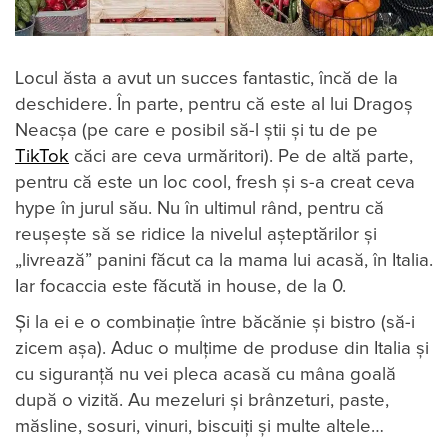
Locul ăsta a avut un succes fantastic, încă de la
deschidere. În parte, pentru că este al lui Dragoș
Neacșa (pe care e posibil să-l știi și tu de pe
TikTok
căci are ceva urmăritori). Pe de altă parte,
pentru că este un loc cool, fresh și s-a creat ceva
hype în jurul său. Nu în ultimul rând, pentru că
reușește să se ridice la nivelul așteptărilor și
„livrează” panini făcut ca la mama lui acasă, în Italia.
Iar focaccia este făcută in house, de la 0.
Și la ei e o combinație între băcănie și bistro (să-i
zicem așa). Aduc o mulțime de produse din Italia și
cu siguranță nu vei pleca acasă cu mâna goală
după o vizită. Au mezeluri și brânzeturi, paste,
măsline, sosuri, vinuri, biscuiți și multe altele…