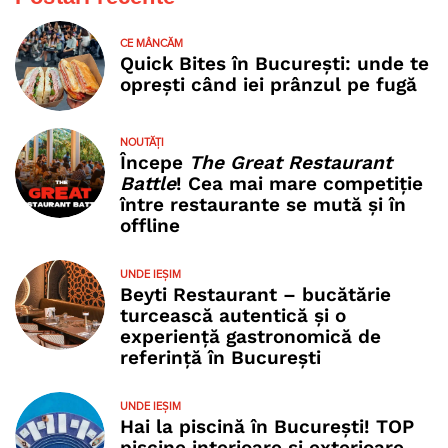
CE MÂNCĂM
Quick Bites în București: unde te
oprești când iei prânzul pe fugă
NOUTĂȚI
Începe
The Great Restaurant
Battle
! Cea mai mare competiție
între restaurante se mută și în
offline
UNDE IEȘIM
Beyti Restaurant – bucătărie
turcească autentică și o
experiență gastronomică de
referință în București
UNDE IEȘIM
Hai la piscină în București! TOP
piscine interioare și exterioare