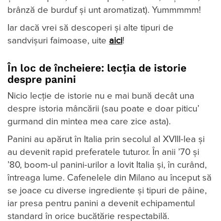
brânză de burduf și unt aromatizat). Yummmmm!
Iar dacă vrei să descoperi și alte tipuri de
sandvișuri faimoase, uite
aici
!
În loc de încheiere: lecția de istorie
despre panini
Nicio lecție de istorie nu e mai bună decât una
despre istoria mâncării (sau poate e doar piticu’
gurmand din mintea mea care zice asta).
Panini au apărut în Italia prin secolul al XVIII-lea și
au devenit rapid preferatele tuturor. În anii ’70 și
’80, boom-ul panini-urilor a lovit Italia și, în curând,
întreaga lume. Cafenelele din Milano au început să
se joace cu diverse ingrediente și tipuri de pâine,
iar presa pentru panini a devenit echipamentul
standard în orice bucătărie respectabilă.