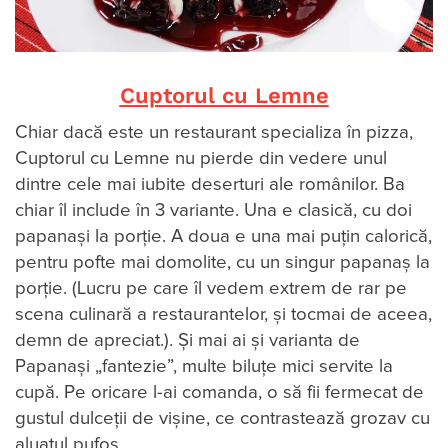
Cuptorul cu Lemne
Chiar dacă este un restaurant specializa în pizza,
Cuptorul cu Lemne nu pierde din vedere unul
dintre cele mai iubite deserturi ale românilor. Ba
chiar îl include în 3 variante. Una e clasică, cu doi
papanaşi la porţie. A doua e una mai puţin calorică,
pentru pofte mai domolite, cu un singur papanaş la
porţie. (Lucru pe care îl vedem extrem de rar pe
scena culinară a restaurantelor, și tocmai de aceea,
demn de apreciat.). Și mai ai și varianta de
Papanași „fantezie”, multe biluțe mici servite la
cupă. Pe oricare l-ai comanda, o să fii fermecat de
gustul dulceţii de vişine, ce contrastează grozav cu
aluatul pufos.