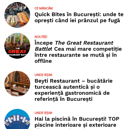
CE MÂNCĂM
Quick Bites în București: unde te
oprești când iei prânzul pe fugă
NOUTĂȚI
Începe
The Great Restaurant
Battle
! Cea mai mare competiție
între restaurante se mută și în
offline
UNDE IEȘIM
Beyti Restaurant – bucătărie
turcească autentică și o
experiență gastronomică de
referință în București
UNDE IEȘIM
Hai la piscină în București! TOP
piscine interioare și exterioare