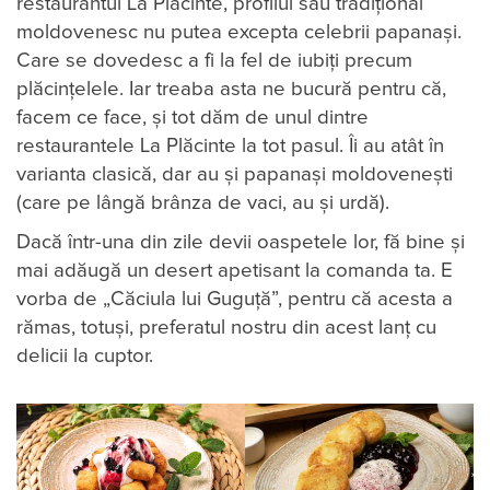
restaurantul La Plăcinte, profilul său tradiţional
moldovenesc nu putea excepta celebrii papanaşi.
Care se dovedesc a fi la fel de iubiţi precum
plăcinţelele. Iar treaba asta ne bucură pentru că,
facem ce face, şi tot dăm de unul dintre
restaurantele La Plăcinte la tot pasul. Îi au atât în
varianta clasică, dar au și papanași moldovenești
(care pe lângă brânza de vaci, au și urdă).
Dacă într-una din zile devii oaspetele lor, fă bine şi
mai adăugă un desert apetisant la comanda ta. E
vorba de „Căciula lui Guguţă”, pentru că acesta a
rămas, totuşi, preferatul nostru din acest lanţ cu
delicii la cuptor.