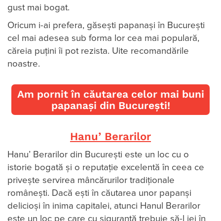
gust mai bogat.
Oricum i-ai prefera, găsești papanași în Bucureşti
cel mai adesea sub forma lor cea mai populară,
căreia puţini îi pot rezista. Uite recomandările
noastre.
Am pornit în căutarea celor mai buni
papanași din București!
Hanu’ Berarilor
Hanu’ Berarilor din București este un loc cu o
istorie bogată și o reputație excelentă în ceea ce
privește servirea mâncărurilor tradiționale
românești. Dacă ești în căutarea unor papanși
delicioși în inima capitalei, atunci Hanul Berarilor
este un loc pe care cu siguranță trebuie să-l iei în