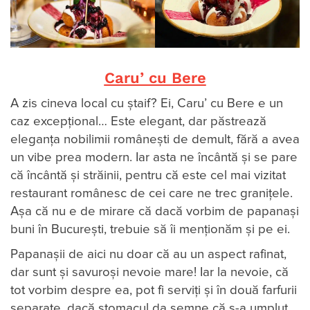
Caru’ cu Bere
A zis cineva local cu ştaif? Ei, Caru’ cu Bere e un
caz excepţional… Este elegant, dar păstrează
eleganța nobilimii româneşti de demult, fără a avea
un vibe prea modern. Iar asta ne încântă şi se pare
că încântă şi străinii, pentru că este cel mai vizitat
restaurant românesc de cei care ne trec graniţele.
Aşa că nu e de mirare că dacă vorbim de papanaşi
buni în București, trebuie să îi menționăm și pe ei.
Papanașii de aici nu doar că au un aspect rafinat,
dar sunt şi savuroşi nevoie mare! Iar la nevoie, că
tot vorbim despre ea, pot fi serviţi şi în două farfurii
separate, dacă stomacul da semne că s-a umplut