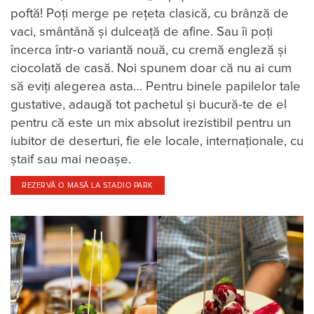
poftă! Poți merge pe rețeta clasică, cu brânză de
vaci, smântână și dulceață de afine. Sau îi poți
încerca într-o variantă nouă, cu cremă engleză şi
ciocolată de casă. Noi spunem doar că nu ai cum
să eviţi alegerea asta… Pentru binele papilelor tale
gustative, adaugă tot pachetul şi bucură-te de el
pentru că este un mix absolut irezistibil pentru un
iubitor de deserturi, fie ele locale, internaționale, cu
ştaif sau mai neoașe.
REZERVĂ O MASĂ LA STADIO PARK