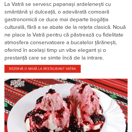
La Vatră se servesc papanaşi ardeleneşti cu
smântână şi dulceaţă, o adevărată comoară
gastronomică ce duce mai departe bogăţia
culturală, fără a se abate de la reţeta clasică. Nouă
ne place la Vatră pentru că păstrează cu fidelitate
atmosfera conservatoare a bucatelor ţărăneşti,
oferind în acelaşi timp un vibe elegant şi o
prestanţă care se simte încă de la intrare.
REZERVĂ O MASĂ LA RESTAURANT VATRA