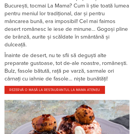
București, tocmai La Mama? Cum îi știe toată lumea
pentru meniul lor tradițional, dar și pentru
mâncarea bună, era imposibil! Cel mai faimos
desert românesc le iese de minune… Gogoși pline
de brânză, aurite și scăldate în smântână și
dulceață.
Înainte de desert, nu te sfii să deguști alte
preparate gustoase, tot de-ale noastre, românești.
Bulz, fasole bătută, rață pe varză, sarmale ori
cârnați cu iahnie de fasole… niște bunătăți!
REZERVĂ O MASĂ LA RESTAURANTUL LA MAMA ATENEU