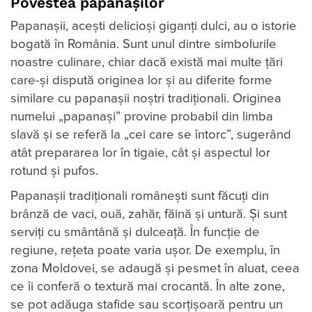
Povestea papanaşilor
Papanașii, aceşti delicioși giganți dulci, au o istorie
bogată în România. Sunt unul dintre simbolurile
noastre culinare, chiar dacă există mai multe ţări
care-şi dispută originea lor şi au diferite forme
similare cu papanaşii noştri tradiţionali. Originea
numelui „papanași” provine probabil din limba
slavă și se referă la „cei care se întorc”, sugerând
atât prepararea lor în tigaie, cât şi aspectul lor
rotund și pufos.
Papanașii tradiționali românești sunt făcuți din
brânză de vaci, ouă, zahăr, făină și untură. Și sunt
serviţi cu smântână și dulceață. În funcție de
regiune, rețeta poate varia ușor. De exemplu, în
zona Moldovei, se adaugă și pesmet în aluat, ceea
ce îi conferă o textură mai crocantă. În alte zone,
se pot adăuga stafide sau scorțișoară pentru un