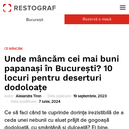
Rezervă o masă
București
CE MÂNCĂM
Unde mâncăm cei mai buni
papanaşi în Bucureşti? 10
locuri pentru deserturi
dodoloaţe
Autor :
Alexandra Tiron
Data publicare :
19 septembrie, 2023
Data modificare :
7 iunie, 2024
Ce să faci când te cuprinde dorința irezistibilă de a
ceda unei nebunii cu aluat prăjit de gogoaşă
dodoloaţă, cu smântână și dulceață? Ei bine,