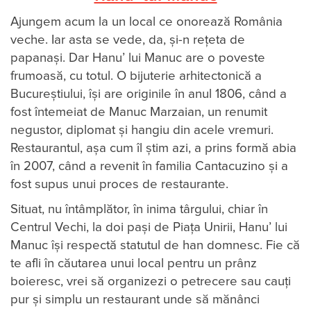
Ajungem acum la un local ce onorează România
veche. Iar asta se vede, da, și-n rețeta de
papanași. Dar Hanu’ lui Manuc are o poveste
frumoasă, cu totul. O bijuterie arhitectonică a
Bucureștiului, își are originile în anul 1806, când a
fost întemeiat de Manuc Marzaian, un renumit
negustor, diplomat și hangiu din acele vremuri.
Restaurantul, aşa cum îl ştim azi, a prins formă abia
în 2007, când a revenit în familia Cantacuzino şi a
fost supus unui proces de restaurante.
Situat, nu întâmplător, în inima târgului, chiar în
Centrul Vechi, la doi paşi de Piaţa Unirii, Hanu’ lui
Manuc îşi respectă statutul de han domnesc. Fie că
te afli în căutarea unui local pentru un prânz
boieresc, vrei să organizezi o petrecere sau cauţi
pur şi simplu un restaurant unde să mănânci