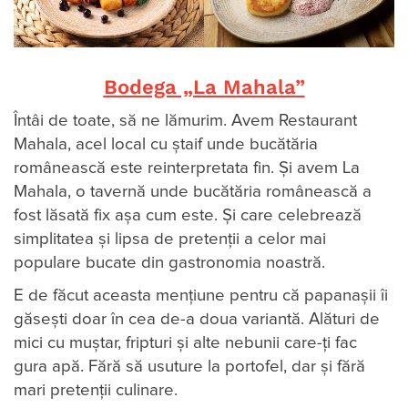
Bodega „La Mahala
”
Întâi de toate, să ne lămurim. Avem Restaurant
Mahala, acel local cu ştaif unde bucătăria
românească este reinterpretata fin. Și avem La
Mahala, o tavernă unde bucătăria românească a
fost lăsată fix aşa cum este. Și care celebrează
simplitatea şi lipsa de pretenţii a celor mai
populare bucate din gastronomia noastră.
E de făcut aceasta menţiune pentru că papanaşii îi
găseşti doar în cea de-a doua variantă. Alături de
mici cu muştar, fripturi şi alte nebunii care-ţi fac
gura apă. Fără să usuture la portofel, dar şi fără
mari pretenţii culinare.