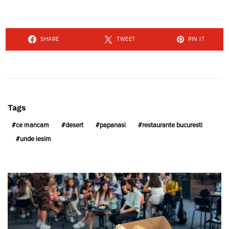
SHARE
TWEET
PIN IT
Tags
ce mancam
desert
papanasi
restaurante bucuresti
unde iesim