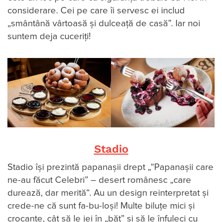
considerare. Cei pe care îi servesc ei includ
„smântână vârtoasă și dulceață de casă”. Iar noi
suntem deja cuceriți!
Stadio
Stadio îşi prezintă papanaşii drept „“Papanașii care
ne-au făcut Celebri” – desert românesc „care
durează, dar merită“. Au un design reinterpretat și
crede-ne că sunt fa-bu-loși! Multe biluțe mici și
crocante, cât să le iei în „băț” și să le înfuleci cu