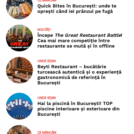
CE MÂNCĂM
Quick Bites în București: unde te
oprești când iei prânzul pe fugă
NOUTĂȚI
Începe
The Great Restaurant Battle
!
Cea mai mare competiție între
restaurante se mută și în offline
UNDE IEȘIM
Beyti Restaurant – bucătărie
turcească autentică și o experiență
gastronomică de referință în
București
UNDE IEȘIM
Hai la piscină în București! TOP
piscine interioare și exterioare din
București
CE MÂNCĂM