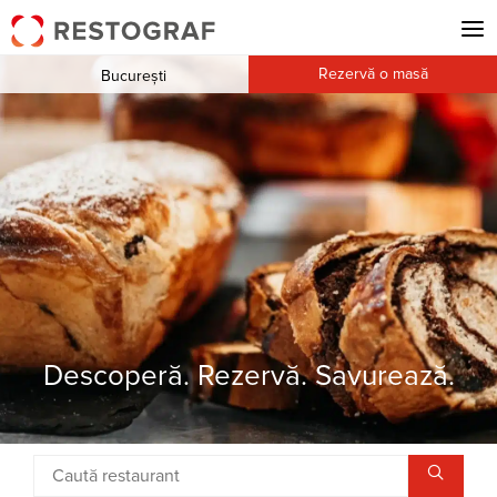
Rezervă o masă
București
Descoperă. Rezervă. Savurează.