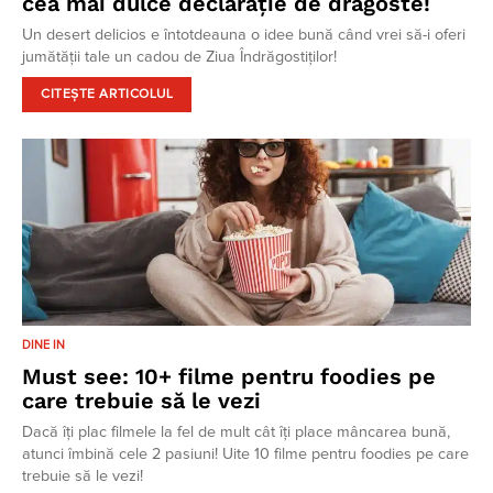
cea mai dulce declarație de dragoste!
Un desert delicios e întotdeauna o idee bună când vrei să-i oferi
jumătății tale un cadou de Ziua Îndrăgostiților!
CITEȘTE ARTICOLUL
DINE IN
Must see: 10+ filme pentru foodies pe
care trebuie să le vezi
Dacă îți plac filmele la fel de mult cât îți place mâncarea bună,
atunci îmbină cele 2 pasiuni! Uite 10 filme pentru foodies pe care
trebuie să le vezi!