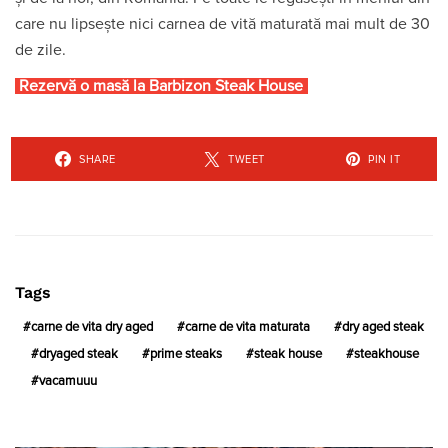
care nu lipsește nici carnea de vită maturată mai mult de 30
de zile.
Rezervă o masă la Barbizon Steak House
SHARE
TWEET
PIN IT
Tags
carne de vita dry aged
carne de vita maturata
dry aged steak
dryaged steak
prime steaks
steak house
steakhouse
vacamuuu