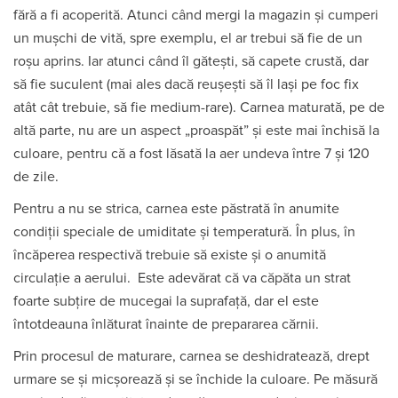
fără a fi acoperită. Atunci când mergi la magazin și cumperi
un mușchi de vită, spre exemplu, el ar trebui să fie de un
roșu aprins. Iar atunci când îl gătești, să capete crustă, dar
să fie suculent (mai ales dacă reușești să îl lași pe foc fix
atât cât trebuie, să fie medium-rare). Carnea maturată, pe de
altă parte, nu are un aspect „proaspăt” și este mai închisă la
culoare, pentru că a fost lăsată la aer undeva între 7 și 120
de zile.
Pentru a nu se strica, carnea este păstrată în anumite
condiții speciale de umiditate și temperatură. În plus, în
încăperea respectivă trebuie să existe și o anumită
circulație a aerului. Este adevărat că va căpăta un strat
foarte subțire de mucegai la suprafață, dar el este
întotdeauna înlăturat înainte de prepararea cărnii.
Prin procesul de maturare, carnea se deshidratează, drept
urmare se și micșorează și se închide la culoare. Pe măsură