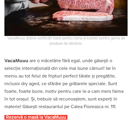
VacaMuuu deține certificări halal pentru carne și kosher pentru gama de
produse de băcănie.
VacaMuuu
are o măcelărie fără egal, unde găsești o
selecție internațională din cele mai bune cărnuri! Iar în
meniu au tot felul de fripturi perfect tăiate și pregătite,
inclusiv dry aged, ce sfârâie pe grătarele speciale. Sunt
foarte, foarte bune, motiv pentru care le-a cam mers faima
în tot orașul. Și, trebuie să recunoaștem, sunt experți în
materie! Găsești restaurantul pe Calea Floreasca nr. 111.
Rezervă o masă la VacaMuuu