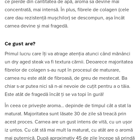
ce pierde din cantitatea de apă, aroma sa devine mai
concentrată, mai intensă. În plus, fibrele de colagen (cele
care dau rezistență mușchilor) se descompun, așa încât
carnea devine și mai fragedă.
Ce gust are?
Primul lucru care îți va atrage atenția atunci când mănânci
un dry aged steak va fi textura cărnii. Deoarece majoritatea
fibrelor de colagen s-au rupt în procesul de maturare,
carnea nu este atât de fibroasă, de greu de mestecat. Ba
chiar s-ar putea nici să n-ai nevoie de cuțit pentru a o tăia.
Este atât de fragedă încât ți se va topi în gură!
În ceea ce privește aroma… depinde de timpul cât a stat la
maturat. Majoritatea sunt lăsate 30 de zile să treacă prin
acest proces. Carnea are un gust intens de vită, cu un ușor
iz untos. Cu cât stă mai mult la maturat, cu atât are o aromă
mai puternică. După aproximativ 45 de zile începe să prindă