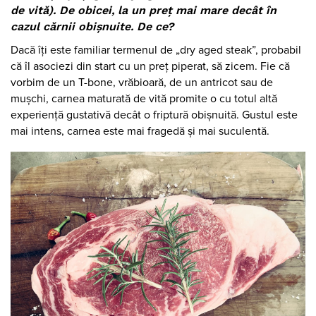
de vită). De obicei, la un preț mai mare decât în
cazul cărnii obișnuite. De ce?
Dacă îți este familiar termenul de „dry aged steak”, probabil
că îl asociezi din start cu un preț piperat, să zicem. Fie că
vorbim de un T-bone, vrăbioară, de un antricot sau de
mușchi, carnea maturată de vită promite o cu totul altă
experiență gustativă decât o friptură obișnuită. Gustul este
mai intens, carnea este mai fragedă și mai suculentă.