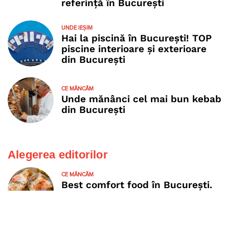
referință în București
UNDE IEȘIM
Hai la piscină în București! TOP
piscine interioare și exterioare
din București
CE MÂNCĂM
Unde mănânci cel mai bun kebab
din București
Alegerea editorilor
CE MÂNCĂM
Best comfort food în București.
Unde mergem noi când avem
nevoie de terapie… culinară