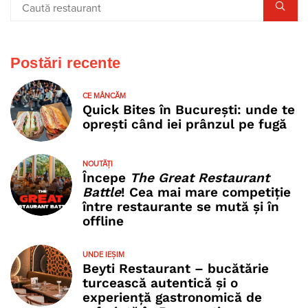
Postări recente
CE MÂNCĂM
Quick Bites în București: unde te
oprești când iei prânzul pe fugă
NOUTĂȚI
Începe
The Great Restaurant
Battle
! Cea mai mare competiție
între restaurante se mută și în
offline
UNDE IEȘIM
Beyti Restaurant – bucătărie
turcească autentică și o
experiență gastronomică de