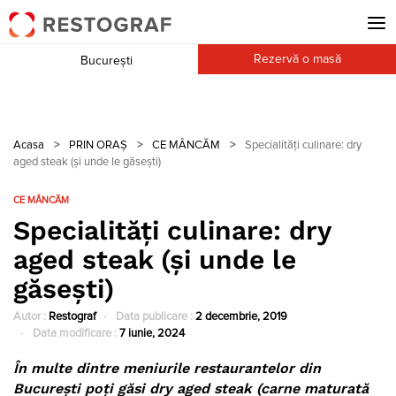
Rezervă o masă
București
Acasa
>
PRIN ORAȘ
>
CE MÂNCĂM
>
Specialități culinare: dry
aged steak (și unde le găsești)
CE MÂNCĂM
Specialități culinare: dry
aged steak (și unde le
găsești)
Autor :
Restograf
Data publicare :
2 decembrie, 2019
Data modificare :
7 iunie, 2024
În multe dintre meniurile restaurantelor din
București poți găsi dry aged steak (carne maturată