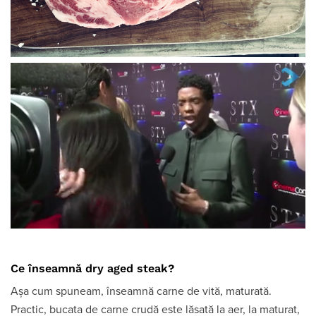
Ce înseamnă dry aged steak?
Așa cum spuneam, înseamnă carne de vită, maturată.
Practic, bucata de carne crudă este lăsată la aer, la maturat,