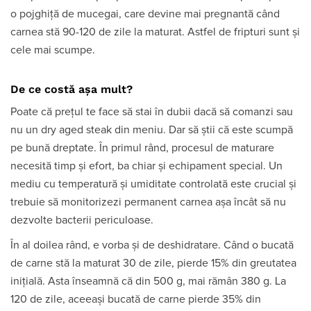
o pojghiță de mucegai, care devine mai pregnantă când
carnea stă 90-120 de zile la maturat. Astfel de fripturi sunt și
cele mai scumpe.
De ce costă așa mult?
Poate că prețul te face să stai în dubii dacă să comanzi sau
nu un dry aged steak din meniu. Dar să știi că este scumpă
pe bună dreptate. În primul rând, procesul de maturare
necesită timp și efort, ba chiar și echipament special. Un
mediu cu temperatură și umiditate controlată este crucial și
trebuie să monitorizezi permanent carnea așa încât să nu
dezvolte bacterii periculoase.
În al doilea rând, e vorba și de deshidratare. Când o bucată
de carne stă la maturat 30 de zile, pierde 15% din greutatea
inițială. Asta înseamnă că din 500 g, mai rămân 380 g. La
120 de zile, aceeași bucată de carne pierde 35% din