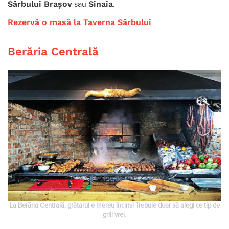
Sârbului Brașov
Sinaia
sau
.
Rezervă o masă la Taverna Sârbului
Berăria Centrală
La Berăria Centrală, grătarul e mereu încins! Trebuie doar să alegi ce tip de
grill vrei.