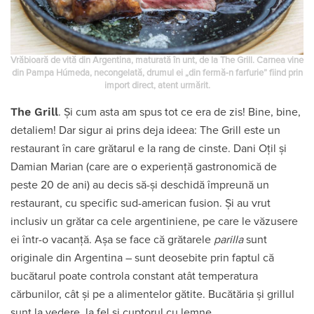
Vrăbioară de vită din Argentina, maturată în unt, de la The Grill. Carnea vine
din Pampa Húmeda, necongelată, drumul ei „din fermă-n farfurie” fiind prin
import direct, atent urmărit.
The Grill
. Și cum asta am spus tot ce era de zis! Bine, bine,
detaliem! Dar sigur ai prins deja ideea: The Grill este un
restaurant în care grătarul e la rang de cinste. Dani Oțil și
Damian Marian (care are o experiență gastronomică de
peste 20 de ani) au decis să-și deschidă împreună un
restaurant, cu specific sud-american fusion. Și au vrut
inclusiv un grătar ca cele argentiniene, pe care le văzusere
ei într-o vacanță. Așa se face că grătarele
parilla
sunt
originale din Argentina – sunt deosebite prin faptul că
bucătarul poate controla constant atât temperatura
cărbunilor, cât și pe a alimentelor gătite. Bucătăria și grillul
sunt la vedere, la fel și cuptorul cu lemne.