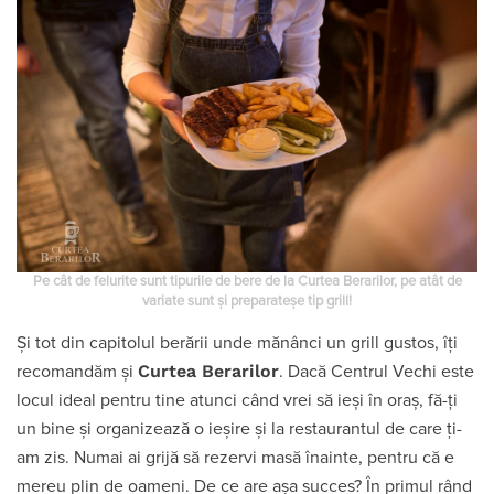
Pe cât de felurite sunt tipurile de bere de la Curtea Berarilor, pe atât de
variate sunt și preparateșe tip grill!
Și tot din capitolul berării unde mănânci un grill gustos, îți
Curtea Berarilor
recomandăm și
. Dacă Centrul Vechi este
locul ideal pentru tine atunci când vrei să ieși în oraș, fă-ți
un bine și organizează o ieșire și la restaurantul de care ți-
am zis. Numai ai grijă să rezervi masă înainte, pentru că e
mereu plin de oameni. De ce are așa succes? În primul rând