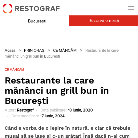
Rezervă o masă
București
Acasa
>
PRIN ORAȘ
>
CE MÂNCĂM
>
Restaurante la care
mănânci un grill bun în București
CE MÂNCĂM
Restaurante la care
mănânci un grill bun în
București
Autor :
Restograf
Data publicare :
18 iunie, 2020
Data modificare :
7 iunie, 2024
Când e vorba de o ieșire în natură, e clar că trebuie
musai să se lase și c-un grătar! Însă dacă n-ai cum