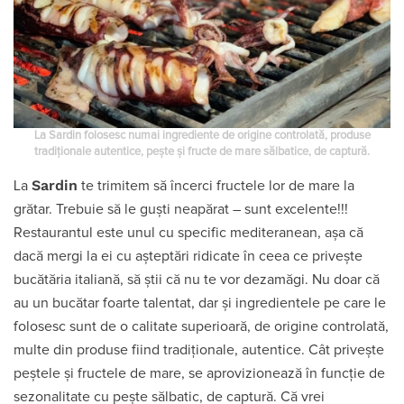
La Sardin folosesc numai ingrediente de origine controlată, produse
tradiționale autentice, pește și fructe de mare sălbatice, de captură.
Sardin
La
te trimitem să încerci fructele lor de mare la
grătar. Trebuie să le guști neapărat – sunt excelente!!!
Restaurantul este unul cu specific mediteranean, așa că
dacă mergi la ei cu așteptări ridicate în ceea ce privește
bucătăria italiană, să știi că nu te vor dezamăgi. Nu doar că
au un bucătar foarte talentat, dar și ingredientele pe care le
folosesc sunt de o calitate superioară, de origine controlată,
multe din produse fiind tradiționale, autentice. Cât privește
peștele și fructele de mare, se aprovizionează în funcție de
sezonalitate cu pește sălbatic, de captură. Că vrei