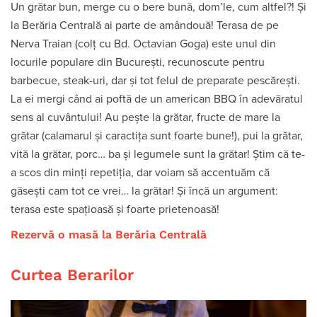
Un grătar bun, merge cu o bere bună, dom’le, cum altfel?! Și
la Berăria Centrală ai parte de amândouă! Terasa de pe
Nerva Traian (colț cu Bd. Octavian Goga) este unul din
locurile populare din București, recunoscute pentru
barbecue, steak-uri, dar și tot felul de preparate pescărești.
La ei mergi când ai poftă de un american BBQ în adevăratul
sens al cuvântului! Au pește la grătar, fructe de mare la
grătar (calamarul și caractița sunt foarte bune!), pui la grătar,
vită la grătar, porc… ba și legumele sunt la grătar! Știm că te-
a scos din minți repetiția, dar voiam să accentuăm că
găsești cam tot ce vrei… la grătar! Și încă un argument:
terasa este spațioasă și foarte prietenoasă!
Rezervă o masă la Berăria Centrală
Curtea Berarilor