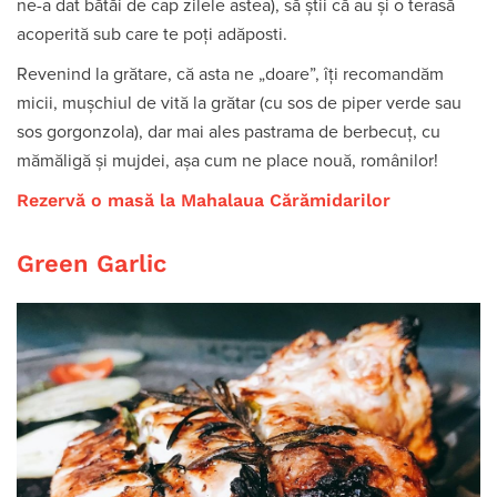
ne-a dat bătăi de cap zilele astea), să știi că au și o terasă
acoperită sub care te poți adăposti.
Revenind la grătare, că asta ne „doare”, îți recomandăm
micii, mușchiul de vită la grătar (cu sos de piper verde sau
sos gorgonzola), dar mai ales pastrama de berbecuț, cu
mămăligă și mujdei, așa cum ne place nouă, românilor!
Rezervă o masă la Mahalaua Cărămidarilor
Green Garlic