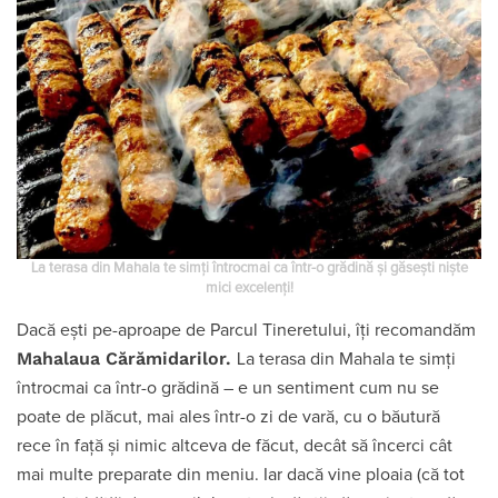
La terasa din Mahala te simți întrocmai ca într-o grădină și găsești niște
mici excelenți!
Dacă ești pe-aproape de Parcul Tineretului, îți recomandăm
Mahalaua Cărămidarilor.
La terasa din Mahala te simți
întrocmai ca într-o grădină – e un sentiment cum nu se
poate de plăcut, mai ales într-o zi de vară, cu o băutură
rece în față și nimic altceva de făcut, decât să încerci cât
mai multe preparate din meniu. Iar dacă vine ploaia (că tot