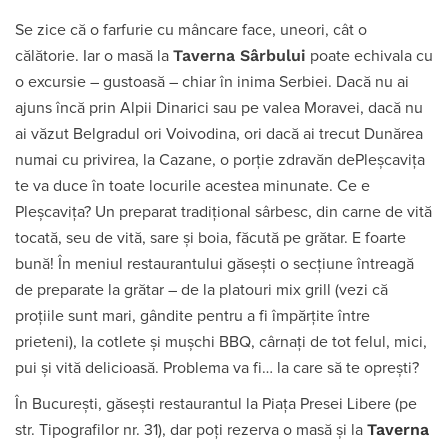
Se zice că o farfurie cu mâncare face, uneori, cât o
Taverna Sârbului
călătorie. Iar o masă la
poate echivala cu
o excursie – gustoasă – chiar în inima Serbiei. Dacă nu ai
ajuns încă prin Alpii Dinarici sau pe valea Moravei, dacă nu
ai văzut Belgradul ori Voivodina, ori dacă ai trecut Dunărea
numai cu privirea, la Cazane, o porție zdravăn dePleșcavița
te va duce în toate locurile acestea minunate. Ce e
Pleșcavița? Un preparat tradițional sârbesc, din carne de vită
tocată, seu de vită, sare și boia, făcută pe grătar. E foarte
bună! În meniul restaurantului găsești o secțiune întreagă
de preparate la grătar – de la platouri mix grill (vezi că
proțiile sunt mari, gândite pentru a fi împărțite între
prieteni), la cotlete și mușchi BBQ, cârnați de tot felul, mici,
pui și vită delicioasă. Problema va fi… la care să te oprești?
În București, găsești restaurantul la Piața Presei Libere (pe
Taverna
str. Tipografilor nr. 31), dar poți rezerva o masă și la