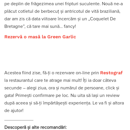
pe deplin de frăgezimea unei fripturi suculente. Nouă ne-a
plăcut cotletul de berbecuț și antricotul de vită braziliană,
dar am zis că data viitoare încercăm și un „Coquelet De
Bretagne”, că tare mai sună… fancy!
Rezervă o masă la Green Garlic
Restograf
Acestea fiind zise, fă-ți o rezervare on-line prin
la restaurantul care te atrage mai mult! Îți ia doar câteva
secunde – alegi ziua, ora și numărul de persoane, click și
gata! Primești confirmare pe loc. Nu uita să lași un review
după aceea și să-ți împărtășești experiența. Le va fi și altora
de ajutor!
Descoperă și alte recomandări: