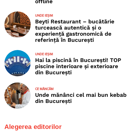
offline
UNDE IEȘIM
Beyti Restaurant – bucătărie
turcească autentică și o
experiență gastronomică de
referință în București
UNDE IEȘIM
Hai la piscină în București! TOP
piscine interioare și exterioare
din București
CE MÂNCĂM
Unde mănânci cel mai bun kebab
din București
Alegerea editorilor