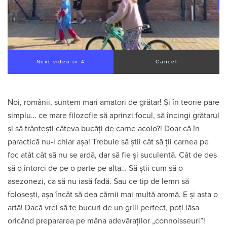
Next video in 2
Cancel
Noi, românii, suntem mari amatori de grătar! Și în teorie pare
simplu… ce mare filozofie să aprinzi focul, să încingi grătarul
și să trântești câteva bucăți de carne acolo?! Doar că în
paractică nu-i chiar așa! Trebuie să știi cât să ții carnea pe
foc atât cât să nu se ardă, dar să fie și suculentă. Cât de des
să o întorci de pe o parte pe alta… Să știi cum să o
asezonezi, ca să nu iasă fadă. Sau ce tip de lemn să
folosești, așa încât să dea cărnii mai multă aromă. E și asta o
artă! Dacă vrei să te bucuri de un grill perfect, poți lăsa
oricând prepararea pe mâna adevăraților „connoisseuri”!