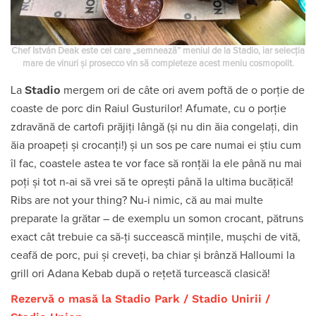
Chef István Deak este cel care „semnează” meniul de la Stadio, iar selecția
mare de vinuri și prosecco vin să completeze acest meniu cosmopolit.
Stadio
La
mergem ori de câte ori avem poftă de o porție de
coaste de porc din Raiul Gusturilor! Afumate, cu o porție
zdravănă de cartofi prăjiți lângă (și nu din ăia congelați, din
ăia proapeți și crocanți!) și un sos pe care numai ei știu cum
îl fac, coastele astea te vor face să ronțăi la ele până nu mai
poți și tot n-ai să vrei să te oprești până la ultima bucățică!
Ribs are not your thing? Nu-i nimic, că au mai multe
preparate la grătar – de exemplu un somon crocant, pătruns
exact cât trebuie ca să-ți succească mințile, mușchi de vită,
ceafă de porc, pui și creveți, ba chiar și brânză Halloumi la
grill ori Adana Kebab după o rețetă turcească clasică!
Rezervă o masă la Stadio Park
/
Stadio Unirii
/