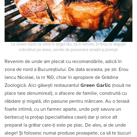
La Green Garlic te simţi în largul tău, ca în familie, în timp ce deguşti
mâncăruri pe alese, servite de personalul amabil și prompt.
Revenim de unde am plecat cu recomandările, adică în
zona de nord a Bucureștiului. De data aceasta, pe str. Erou
Iancu Nicolae, la nr 160, chiar în apropiere de Grădina
Green Garlic
Zoologică. Aici găsești restaurantul
(nouă ne
place tare denumirea!), o afacere de familie, construită cu
răbdare şi migală, din pasiune pentru mâncare. Au o terasă
foarte intimă, cu un farmec aparte, unde poţi savura un
berbecuţ la proţap (specialitatea casei) dar și orice alt
preparat la grătar care-ți este pe plac. De ales, ai de unde
alege! Și folosesc numai produse proaspete, ca să te bucuri