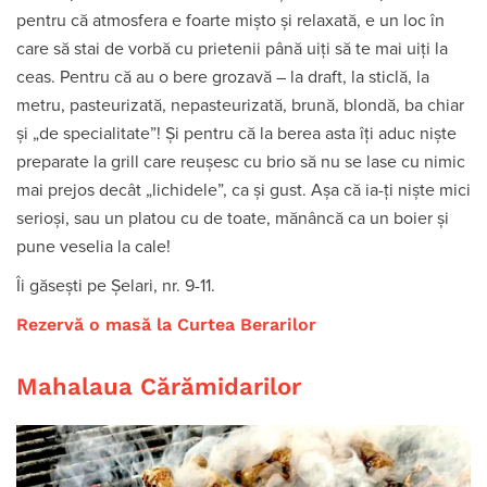
pentru că atmosfera e foarte mișto și relaxată, e un loc în
care să stai de vorbă cu prietenii până uiți să te mai uiți la
ceas. Pentru că au o bere grozavă – la draft, la sticlă, la
metru, pasteurizată, nepasteurizată, brună, blondă, ba chiar
și „de specialitate”! Și pentru că la berea asta îți aduc niște
preparate la grill care reușesc cu brio să nu se lase cu nimic
mai prejos decât „lichidele”, ca și gust. Așa că ia-ți niște mici
serioși, sau un platou cu de toate, mănâncă ca un boier și
pune veselia la cale!
Îi găsești pe Șelari, nr. 9-11.
Rezervă o masă la Curtea Berarilor
Mahalaua Cărămidarilor