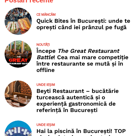
Postări recente
CE MÂNCĂM
Quick Bites în București: unde te
oprești când iei prânzul pe fugă
NOUTĂȚI
Începe
The Great Restaurant
Battle
! Cea mai mare competiție
între restaurante se mută și în
offline
UNDE IEȘIM
Beyti Restaurant – bucătărie
turcească autentică și o
experiență gastronomică de
referință în București
UNDE IEȘIM
Hai la piscină în București! TOP