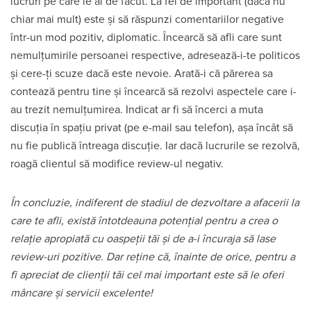
lucruri pe care le ai de făcut. La fel de important (dacă nu
chiar mai mult) este și să răspunzi comentariilor negative
într-un mod pozitiv, diplomatic. Încearcă să afli care sunt
nemulțumirile persoanei respective, adresează-i-te politicos
și cere-ți scuze dacă este nevoie. Arată-i că părerea sa
contează pentru tine și încearcă să rezolvi aspectele care i-
au trezit nemulțumirea. Indicat ar fi să încerci a muta
discuția în spațiu privat (pe e-mail sau telefon), așa încât să
nu fie publică întreaga discuție. Iar dacă lucrurile se rezolvă,
roagă clientul să modifice review-ul negativ.
În concluzie, indiferent de stadiul de dezvoltare a afacerii la
care te afli, există întotdeauna potențial pentru a crea o
relație apropiată cu oaspeții tăi și de a-i încuraja să lase
review-uri pozitive. Dar reține că, înainte de orice, pentru a
fi apreciat de clienții tăi cel mai important este să le oferi
mâncare și servicii excelente!