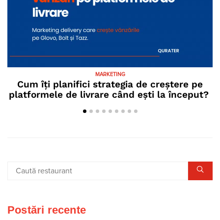
MARKETING
Cum îți planifici strategia de creștere pe
C
platformele de livrare când ești la început?
Postări recente