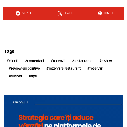
SHARE
TWEET
PIN IT
Tags
clienti
comentarii
recenzii
restaurante
review
review-uri pozitive
rezervare restaurant
rezervari
succes
tips