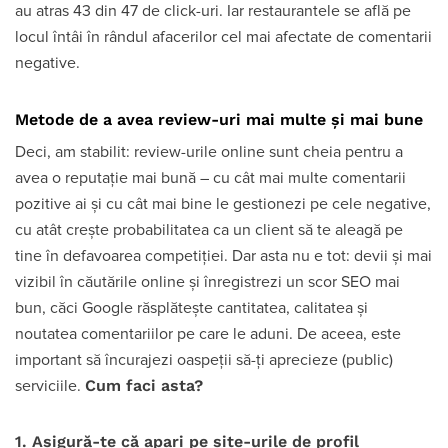
au atras 43 din 47 de click-uri. Iar restaurantele se află pe
locul întâi în rândul afacerilor cel mai afectate de comentarii
negative.
Metode de a avea review-uri mai multe și mai bune
Deci, am stabilit: review-urile online sunt cheia pentru a
avea o reputație mai bună – cu cât mai multe comentarii
pozitive ai și cu cât mai bine le gestionezi pe cele negative,
cu atât crește probabilitatea ca un client să te aleagă pe
tine în defavoarea competiției. Dar asta nu e tot: devii și mai
vizibil în căutările online și înregistrezi un scor SEO mai
bun, căci Google răsplătește cantitatea, calitatea și
noutatea comentariilor pe care le aduni. De aceea, este
important să încurajezi oaspeții să-ți aprecieze (public)
Cum faci asta?
serviciile.
1. Asigură-te că apari pe site-urile de profil