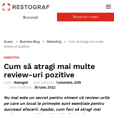
Rezervă o masă
București
Acasa
>
Business Blog
>
Marketing
>
Cum să atragi mai multe
review-uri pozitive
MARKETING
Cum să atragi mai multe
review-uri pozitive
Autor :
Restograf
Data publicare :
1 octombrie, 2019
Data modificare :
30 iunie, 2022
Nu mai este un secret pentru nimeni că review-urile
pe care un local le primește sunt esențiale pentru
succesul afacerii. Așadar, cum faci să atragi mai