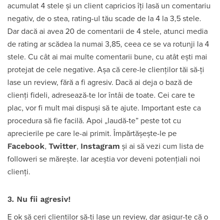
acumulat 4 stele și un client capricios îți lasă un comentariu
negativ, de o stea, rating-ul tău scade de la 4 la 3,5 stele.
Dar dacă ai avea 20 de comentarii de 4 stele, atunci media
de rating ar scădea la numai 3,85, ceea ce se va rotunji la 4
stele. Cu cât ai mai multe comentarii bune, cu atât ești mai
protejat de cele negative. Așa că cere-le clienților tăi să-ți
lase un review, fără a fi agresiv. Dacă ai deja o bază de
clienți fideli, adresează-te lor întâi de toate. Cei care te
plac, vor fi mult mai dispuși să te ajute. Important este ca
procedura să fie facilă. Apoi „laudă-te” peste tot cu
aprecierile pe care le-ai primit. Împărtășește-le pe
Facebook
Twitter
Instagram
,
,
și ai să vezi cum lista de
followeri se mărește. Iar aceștia vor deveni potențiali noi
clienți.
3. Nu fii agresiv!
E ok să ceri clienților să-ți lase un review, dar asigur-te că o