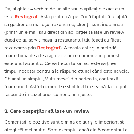
Da, ai ghicit – vorbim de un site sau o aplicație exact cum
Restograf
este
.
Asta pentru că, pe lângă faptul că te ajută
să gestionezi mai ușor rezervările, clienții sunt îndemnați
(printr-un e-mail sau direct din aplicație) să lase un review
după ce au servit masa la restaurantul tău (dacă au făcut
Restograf
rezervarea prin
). Aceasta este și o metodă
foarte bună de a te asigura că orice comentariu primești,
este unul autentic. Ce va trebui tu să faci este să-ți iei
timpul necesar pentru a le răspune atunci când este nevoie.
Chiar și un simplu „Mulțumesc” din partea ta, contează
foarte mult. Astfel oamenii se simt luați în seamă, iar tu poți
răspunde în cazul unor comentarii injuste.
2. Cere oaspeților să lase un review
Comentariile pozitive sunt o mină de aur și e important să
atragi cât mai multe. Spre exemplu, dacă din 5 comentarii ai