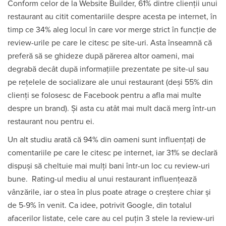
Conform celor de la Website Builder, 61% dintre clienții unui
restaurant au citit comentariile despre acesta pe internet, în
timp ce 34% aleg locul în care vor merge strict în funcție de
review-urile pe care le citesc pe site-uri. Asta înseamnă că
preferă să se ghideze după părerea altor oameni, mai
degrabă decât după informațiile prezentate pe site-ul sau
pe rețelele de socializare ale unui restaurant (deși 55% din
clienți se folosesc de Facebook pentru a afla mai multe
despre un brand). Și asta cu atât mai mult dacă merg într-un
restaurant nou pentru ei.
Un alt studiu arată că 94% din oameni sunt influențați de
comentariile pe care le citesc pe internet, iar 31% se declară
dispuși să cheltuie mai mulți bani într-un loc cu review-uri
bune. Rating-ul mediu al unui restaurant influențează
vânzările, iar o stea în plus poate atrage o creștere chiar și
de 5-9% în venit. Ca idee, potrivit Google, din totalul
afacerilor listate, cele care au cel puțin 3 stele la review-uri