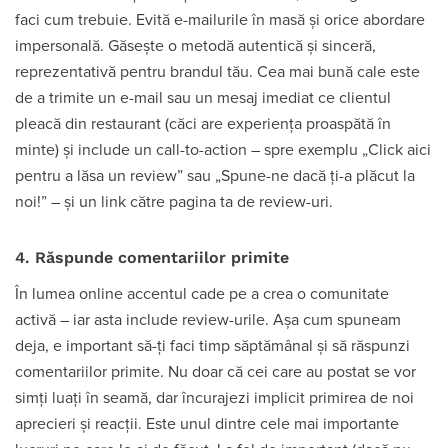
faci cum trebuie. Evită e-mailurile în masă și orice abordare
impersonală. Găsește o metodă autentică și sinceră,
reprezentativă pentru brandul tău. Cea mai bună cale este
de a trimite un e-mail sau un mesaj imediat ce clientul
pleacă din restaurant (căci are experiența proaspătă în
minte) și include un call-to-action – spre exemplu „Click aici
pentru a lăsa un review” sau „Spune-ne dacă ți-a plăcut la
noi!” – și un link către pagina ta de review-uri.
4. Răspunde comentariilor primite
În lumea online accentul cade pe a crea o comunitate
activă – iar asta include review-urile. Așa cum spuneam
deja, e important să-ți faci timp săptămânal și să răspunzi
comentariilor primite. Nu doar că cei care au postat se vor
simți luați în seamă, dar încurajezi implicit primirea de noi
aprecieri și reacții. Este unul dintre cele mai importante