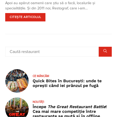
Apoi au apărut oamenii care știu să o facă, localurile și
specialitățile. Și din 2011 noi, Restograf, care i-am…
CITEȘTE ARTICOLUL
CE MÂNCĂM
Quick Bites în București: unde te
oprești când iei prânzul pe fugă
NOUTĂȚI
Începe
The Great Restaurant Battle
!
Cea mai mare competiție între
restaurante se mută și în offline