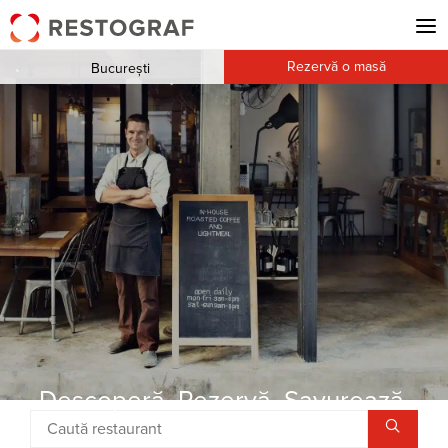
Rezervă o masă
București
Descoperă. Rezervă. Savurează.