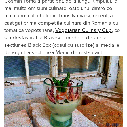
Cosmin Toma a participat, de-a lungul timpului, la
mai multe emisiuni culinare, este unul dintre cei
mai cunoscuti chefi din Transilvania si, recent, a
castigat prima competitie culinara din Romania cu
tematica vegetariana,
Vegetarian Culinary Cup
, ce
s-a desfasurat la Brasov – medalie de aur la
sectiunea Black Box (cosul cu surprize) si medalie
de argint la sectiunea Meniu de restaurant.