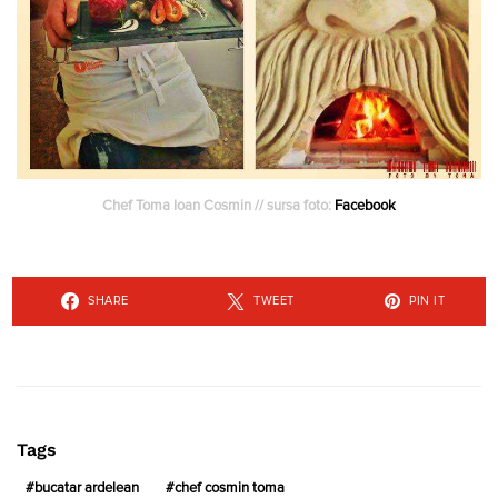
Chef Toma Ioan Cosmin // sursa foto:
Facebook
SHARE
TWEET
PIN IT
Tags
bucatar ardelean
chef cosmin toma