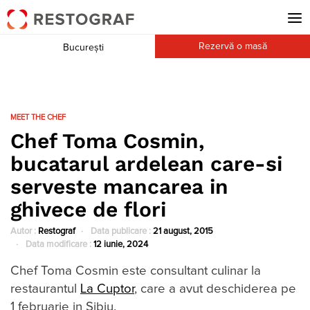
Rezervă o masă
București
MEET THE CHEF
Chef Toma Cosmin,
bucatarul ardelean care-si
serveste mancarea in
ghivece de flori
Autor :
Restograf
Data publicare :
21 august, 2015
Data modificare :
12 iunie, 2024
Chef Toma Cosmin este consultant culinar la
restaurantul
La Cuptor
, care a avut deschiderea pe
1 februarie in Sibiu.