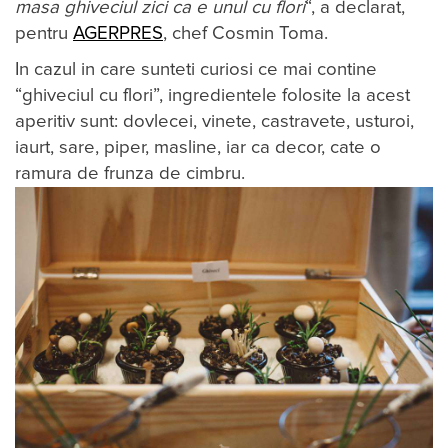
masa ghiveciul zici ca e unul cu flori
“, a declarat,
pentru
AGERPRES
, chef Cosmin Toma.
In cazul in care sunteti curiosi ce mai contine
“ghiveciul cu flori”, ingredientele folosite la acest
aperitiv sunt: dovlecei, vinete, castravete, usturoi,
iaurt, sare, piper, masline, iar ca decor, cate o
ramura de frunza de cimbru.