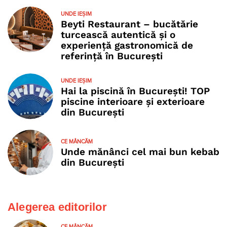
UNDE IEȘIM
Beyti Restaurant – bucătărie
turcească autentică și o
experiență gastronomică de
referință în București
UNDE IEȘIM
Hai la piscină în București! TOP
piscine interioare și exterioare
din București
CE MÂNCĂM
Unde mănânci cel mai bun kebab
din București
Alegerea editorilor
CE MÂNCĂM