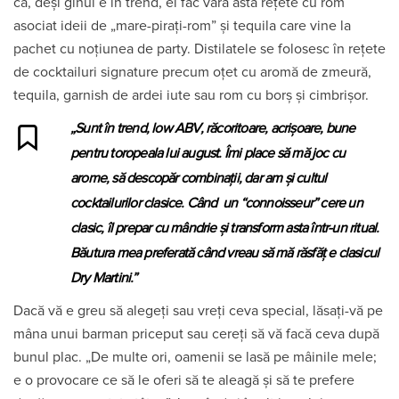
că, deși ginul e în trend, ei fac vara asta rețete cu rom
asociat ideii de „mare-pirați-rom” și tequila care vine la
pachet cu noțiunea de party. Distilatele se folosesc în rețete
de cocktailuri signature precum oțet cu aromă de zmeură,
tequila, garnish de ardei iute sau rom cu borș și cimbrișor.
„Sunt în trend, low ABV, răcoritoare, acrișoare, bune
pentru toropeala lui august. Îmi place să mă joc cu
arome, să descopăr combinații, dar am și cultul
cocktailurilor clasice. Când un “connoisseur” cere un
clasic, îl prepar cu mândrie și transform asta într-un ritual.
Băutura mea preferată când vreau să mă răsfăț e clasicul
Dry Martini.”
Dacă vă e greu să alegeți sau vreți ceva special, lăsați-vă pe
mâna unui barman priceput sau cereți să vă facă ceva după
bunul plac. „De multe ori, oamenii se lasă pe mâinile mele;
e o provocare ce să le oferi să te aleagă și să te prefere