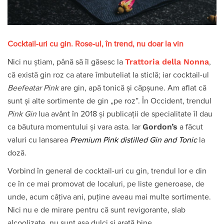
Cocktail-uri cu gin. Rose-ul, în trend, nu doar la vin
Trattoria della Nonna
Nici nu știam, până să îl găsesc la
,
că există gin roz ca atare îmbuteliat la sticlă; iar cocktail-ul
Beefeatar Pink
are gin, apă tonică și căpșune. Am aflat că
sunt și alte sortimente de gin „pe roz”. În Occident, trendul
Pink Gin
lua avânt în 2018 și publicații de specialitate îl dau
Gordon’s
ca băutura momentului și vara asta. Iar
a făcut
valuri cu lansarea
Premium Pink distilled Gin and Tonic
la
doză.
Vorbind în general de cocktail-uri cu gin, trendul lor e din
ce în ce mai promovat de localuri, pe liste generoase, de
unde, acum câțiva ani, puține aveau mai multe sortimente.
Nici nu e de mirare pentru că sunt revigorante, slab
alcoolizate, nu sunt așa dulci și arată bine.