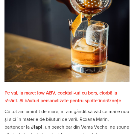
Pe val, la mare: low ABV, cocktail-uri cu borș, ciorbă la
răsărit. Și băuturi personalizate pentru spirite îndrăznețe
Că tot am amintit de mare, m-am gândit să văd ce mai e nou
și aici în materie de băuturi de vară. Roxana Marin,
Jlapi
bartender la
, un beach bar din Vama Veche, ne spune