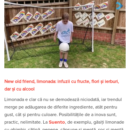
New old friend, limonada: infuzii cu fructe, flori și ierburi,
dar și cu alcool
Limonada e clar că nu se demodează niciodată, iar trendul
merge pe adăugarea de diferite ingrediente, atât pentru
gust, cât și pentru culoare. Posibilitățile de a inova sunt,
Suento
practic, nelimitate. La
, de exemplu, găsiți limonade
cu ghimbir, cătină, pepene, căpșune și mentă, soc și mentă.