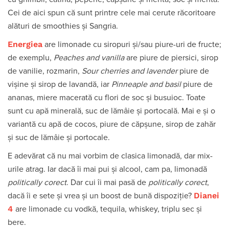
Cei de aici spun că sunt printre cele mai cerute răcoritoare
alături de smoothies și Sangria.
Energiea
are limonade cu siropuri și/sau piure-uri de fructe;
de exemplu,
Peaches and vanilla
are piure de piersici, sirop
de vanilie, rozmarin,
Sour cherries and lavender
piure de
vișine și sirop de lavandă, iar
Pinneaple and basil
piure de
ananas, miere macerată cu flori de soc și busuioc. Toate
sunt cu apă minerală, suc de lămâie și portocală. Mai e și o
variantă cu apă de cocos, piure de căpșune, sirop de zahăr
și suc de lămâie și portocale.
E adevărat că nu mai vorbim de clasica limonadă, dar mix-
urile atrag. Iar dacă îi mai pui și alcool, cam pa, limonadă
politically corect
. Dar cui îi mai pasă de
politically corect
,
Dianei
dacă îi e sete și vrea și un boost de bună dispoziție?
4
are limonade cu vodkă, tequila, whiskey, triplu sec și
bere.