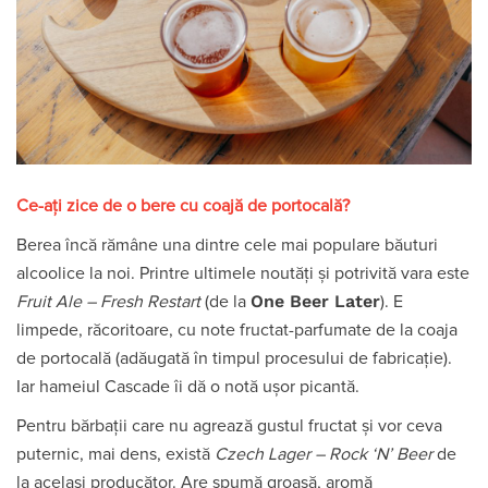
Ce-ați zice de o bere cu coajă de portocală?
Berea încă rămâne una dintre cele mai populare băuturi
alcoolice la noi. Printre ultimele noutăți și potrivită vara este
One Beer Later
Fruit Ale – Fresh Restart
(de la
). E
limpede, răcoritoare, cu note fructat-parfumate de la coaja
de portocală (adăugată în timpul procesului de fabricație).
Iar hameiul Cascade îi dă o notă ușor picantă.
Pentru bărbații care nu agrează gustul fructat și vor ceva
puternic, mai dens, există
Czech Lager – Rock ‘N’ Beer
de
la același producător. Are spumă groasă, aromă