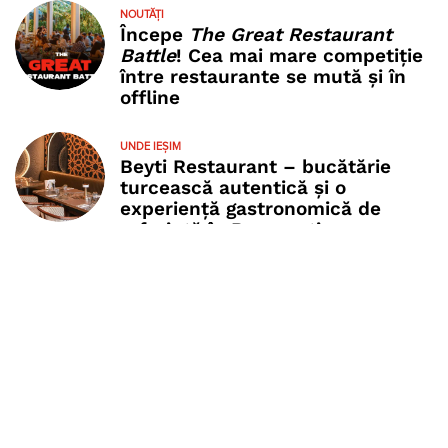
NOUTĂȚI
Începe
The Great Restaurant
Battle
! Cea mai mare competiție
între restaurante se mută și în
offline
UNDE IEȘIM
Beyti Restaurant – bucătărie
turcească autentică și o
experiență gastronomică de
referință în București
UNDE IEȘIM
Hai la piscină în București! TOP
piscine interioare și exterioare
din București
CE MÂNCĂM
Unde mănânci cel mai bun kebab
din București