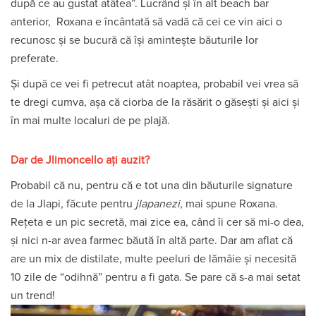
după ce au gustat atâtea”. Lucrând și în alt beach bar
anterior, Roxana e încântată să vadă că cei ce vin aici o
recunosc și se bucură că își amintește băuturile lor
preferate.
Și după ce vei fi petrecut atât noaptea, probabil vei vrea să
te dregi cumva, așa că ciorba de la răsărit o găsești și aici și
în mai multe localuri de pe plajă.
Dar de Jlimoncello ați auzit?
Probabil că nu, pentru că e tot una din băuturile signature
de la Jlapi, făcute pentru
jlapanezi
, mai spune Roxana.
Rețeta e un pic secretă, mai zice ea, când îi cer să mi-o dea,
și nici n-ar avea farmec băută în altă parte. Dar am aflat că
are un mix de distilate, multe peeluri de lămâie și necesită
10 zile de “odihnă” pentru a fi gata. Se pare că s-a mai setat
un trend!