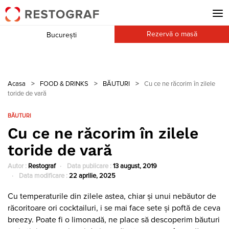
Rezervă o masă
București
Acasa
>
FOOD & DRINKS
>
BĂUTURI
>
Cu ce ne răcorim în zilele
toride de vară
BĂUTURI
Cu ce ne răcorim în zilele
toride de vară
Autor :
Restograf
Data publicare :
13 august, 2019
Data modificare :
22 aprilie, 2025
Cu temperaturile din zilele astea, chiar și unui nebăutor de
răcoritoare ori cocktailuri, i se mai face sete și poftă de ceva
breezy. Poate fi o limonadă, ne place să descoperim băuturi