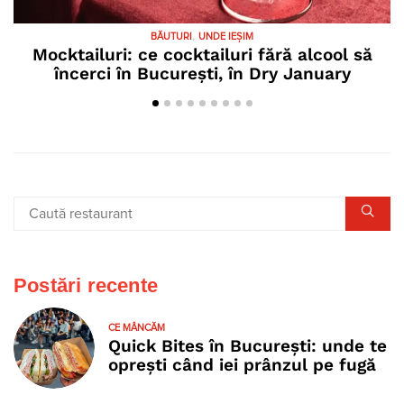
BĂUTURI
UNDE IEȘIM
Mocktailuri: ce cocktailuri fără alcool să
D
încerci în București, în Dry January
Postări recente
CE MÂNCĂM
Quick Bites în București: unde te
oprești când iei prânzul pe fugă