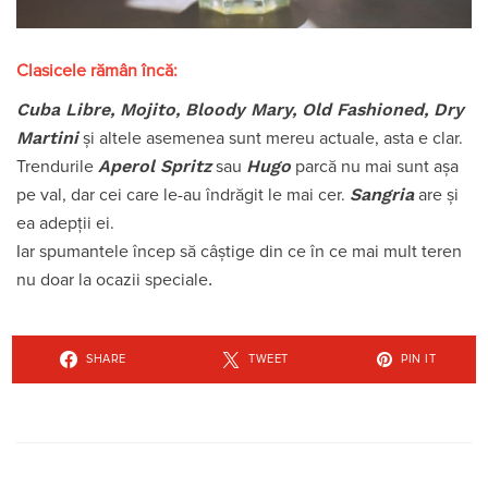
Clasicele rămân încă:
Cuba Libre, Mojito, Bloody Mary, Old Fashioned, Dry
Martini
și altele asemenea sunt mereu actuale, asta e clar.
Aperol Spritz
Hugo
Trendurile
sau
parcă nu mai sunt așa
Sangria
pe val, dar cei care le-au îndrăgit le mai cer.
are și
ea adepții ei.
Iar spumantele încep să câștige din ce în ce mai mult teren
.
nu doar la ocazii speciale
SHARE
TWEET
PIN IT