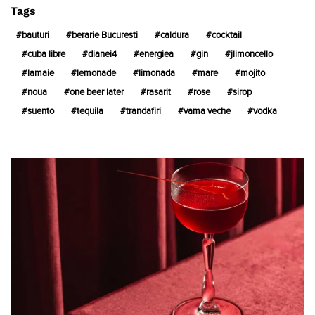
Tags
bauturi
berarie Bucuresti
caldura
cocktail
cuba libre
dianei4
energiea
gin
jlimoncello
lamaie
lemonade
limonada
mare
mojito
noua
one beer later
rasarit
rose
sirop
suento
tequila
trandafiri
vama veche
vodka