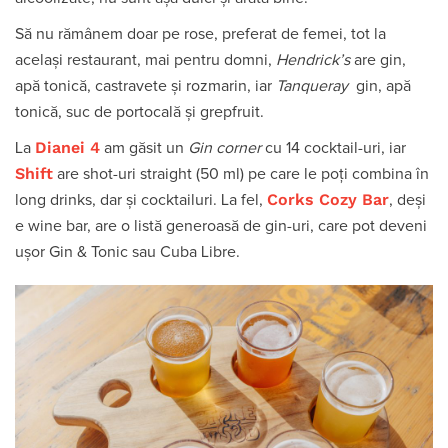
Să nu rămânem doar pe rose, preferat de femei, tot la
același restaurant, mai pentru domni,
Hendrick’s
are gin,
apă tonică, castravete și rozmarin, iar
Tanqueray
gin, apă
tonică, suc de portocală și grepfruit.
Dianei 4
La
am găsit un
Gin corner
cu 14 cocktail-uri, iar
Shift
are shot-uri straight (50 ml) pe care le poți combina în
Corks Cozy Bar
long drinks, dar și cocktailuri. La fel,
, deși
e wine bar, are o listă generoasă de gin-uri, care pot deveni
ușor Gin & Tonic sau Cuba Libre.