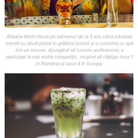
Roxana Marin făcea pe barmanul de la 5 ani, când zdrobea
mentă cu două pietre în grădina bunicii și o combina cu apă
într-un borcan. Ajungând să lucreze profesionist, a
participat la mai multe competiții , reușind să câștige locul 1
în România și locul 4 în Europa.