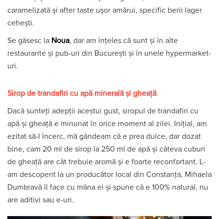
caramelizată și after taste ușor amărui, specific berii lager
cehești.
Se găsesc la
Noua
, dar am înțeles că sunt și în alte
restaurante și pub-uri din București și în unele hypermarket-
uri.
Sirop de trandafiri cu apă minerală și gheață
Dacă sunteți adepții acestui gust, siropul de trandafiri cu
apă și gheață e minunat în orice moment al zilei. Inițial, am
ezitat să-l încerc, mă gândeam că e prea dulce, dar dozat
bine, cam 20 ml de sirop la 250 ml de apă și câteva cuburi
de gheață are cât trebuie aromă și e foarte reconfortant. L-
am descoperit la un producător local din Constanța, Mihaela
Dumbravă îl face cu mâna ei și spune că e 100% natural, nu
are aditivi sau e-uri.