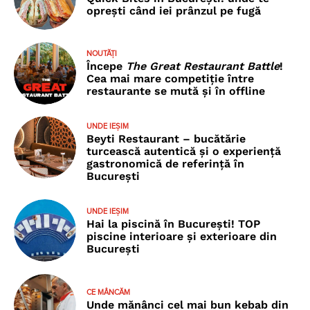
oprești când iei prânzul pe fugă
NOUTĂȚI
Începe
The Great Restaurant Battle
!
Cea mai mare competiție între
restaurante se mută și în offline
UNDE IEȘIM
Beyti Restaurant – bucătărie
turcească autentică și o experiență
gastronomică de referință în
București
UNDE IEȘIM
Hai la piscină în București! TOP
piscine interioare și exterioare din
București
CE MÂNCĂM
Unde mănânci cel mai bun kebab din