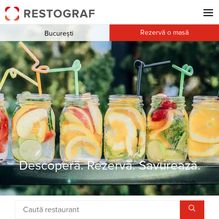
Rezervă o masă
București
Descoperă. Rezervă. Savurează.