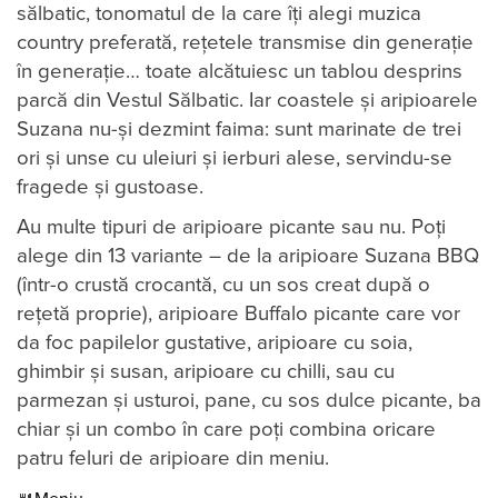
sălbatic, tonomatul de la care îți alegi muzica
country preferată, rețetele transmise din generație
în generație… toate alcătuiesc un tablou desprins
parcă din Vestul Sălbatic. Iar coastele și aripioarele
Suzana nu-și dezmint faima: sunt marinate de trei
ori și unse cu uleiuri și ierburi alese, servindu-se
fragede și gustoase.
Au multe tipuri de aripioare picante sau nu. Poți
alege din 13 variante – de la aripioare Suzana BBQ
(într-o crustă crocantă, cu un sos creat după o
rețetă proprie), aripioare Buffalo picante care vor
da foc papilelor gustative, aripioare cu soia,
ghimbir și susan, aripioare cu chilli, sau cu
parmezan și usturoi, pane, cu sos dulce picante, ba
chiar și un combo în care poți combina oricare
patru feluri de aripioare din meniu.