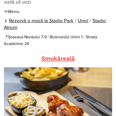
vizită să vezi.
🍴
Meniu
Rezervă o masă la Stadio Park
/
Unirii
/
Stadio
📱
Atrium
📍
Șoseaua Nordului 7-9
/
Bulevardul Unirii 1
/
Strada
Academiei 24
Smokăreală