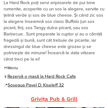
La Hard Rock poți servi aripioarele de pui bine
rumenite, acoperite cu un sos la alegere, servite cu
țelină verde și sos de blue cheese. Și când zic sos
la alegere înseamnă sos clasic Buffalo (un sos
picant, fin), sos Tangy dulce-picant, sau sos
Barbecue.. Sunt preparate la cuptor și au o cărniță
fragedă și bună, sunt cât trebuie de picante, iar
dressingul de blue cheese este grozav și se
potrivește de minune! Încearcă-le data viitoare
când treci pe la ei!
🍴
Meniu
Rezervă o masă la Hard Rock Cafe
📱
Şoseaua Pavel D. Kiseleff 32
📍
Grivița Pub & Grill