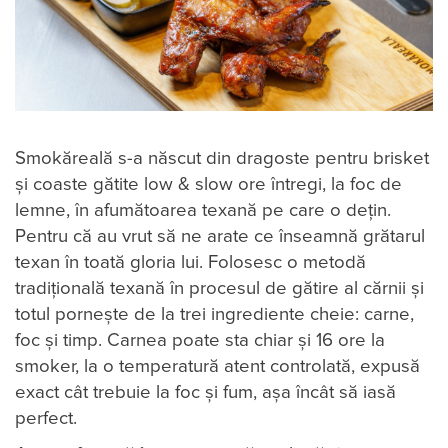
Smokăreală s-a născut din dragoste pentru brisket
și coaste gătite low & slow ore întregi, la foc de
lemne, în afumătoarea texană pe care o dețin.
Pentru că au vrut să ne arate ce înseamnă grătarul
texan în toată gloria lui. Folosesc o metodă
tradițională texană în procesul de gătire al cărnii și
totul pornește de la trei ingrediente cheie: carne,
foc și timp. Carnea poate sta chiar și 16 ore la
smoker, la o temperatură atent controlată, expusă
exact cât trebuie la foc și fum, așa încât să iasă
perfect.