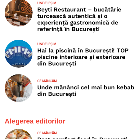
UNDE IEȘIM
Beyti Restaurant – bucătărie
turcească autentică și o
experiență gastronomică de
referință în București
UNDE IEȘIM
Hai la piscină în București! TOP
piscine interioare și exterioare
din București
CE MÂNCĂM
Unde mănânci cel mai bun kebab
din București
Alegerea editorilor
CE MÂNCĂM