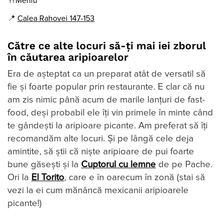
🍴
Meniu
📍
Calea Rahovei 147-153
Către ce alte locuri să-ți mai iei zborul
în căutarea aripioarelor
Era de așteptat ca un preparat atât de versatil să
fie și foarte popular prin restaurante. E clar că nu
am zis nimic până acum de marile lanțuri de fast-
food, deși probabil ele îți vin primele în minte când
te gândești la aripioare picante. Am preferat să îți
recomandăm alte locuri. Și pe lângă cele deja
amintite, să știi că niște aripioare de pui foarte
bune găsești și la
Cuptorul cu lemne
de pe Pache.
Ori la
El Torito
, care e în oarecum în zonă (stai să
vezi la ei cum mănâncă mexicanii aripioarele
picante!)