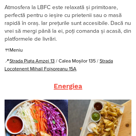
Atmosfera la LBFC este relaxată și primitoare,
perfectă pentru o ieșire cu prietenii sau o masă
rapidă în oraș. Iar prețurile sunt accesibile. Dacă nu
vrei să mergi până la ei, poți comanda și acasă, din
platformele de livrări.
🍴
Meniu
📍
Strada Piața Amzei 13
/
Calea Moșilor 135
/
Strada
Locotenent Mihail Foișoreanu 15A
Energiea