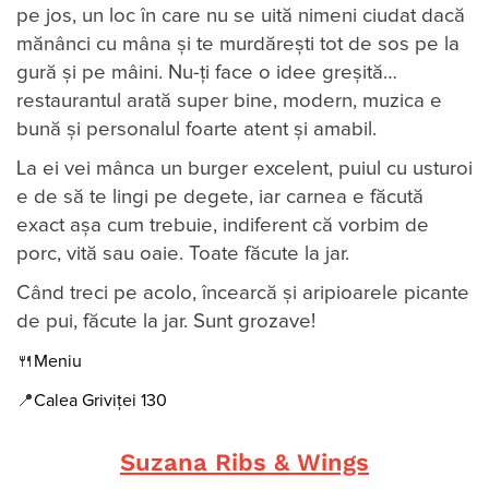
pe jos, un loc în care nu se uită nimeni ciudat dacă
mănânci cu mâna și te murdărești tot de sos pe la
gură și pe mâini. Nu-ți face o idee greșită…
restaurantul arată super bine, modern, muzica e
bună și personalul foarte atent și amabil.
La ei vei mânca un burger excelent, puiul cu usturoi
e de să te lingi pe degete, iar carnea e făcută
exact așa cum trebuie, indiferent că vorbim de
porc, vită sau oaie. Toate făcute la jar.
Când treci pe acolo, încearcă și aripioarele picante
de pui, făcute la jar. Sunt grozave!
🍴
Meniu
📍
Calea Griviței 130
Suzana Ribs & Wings