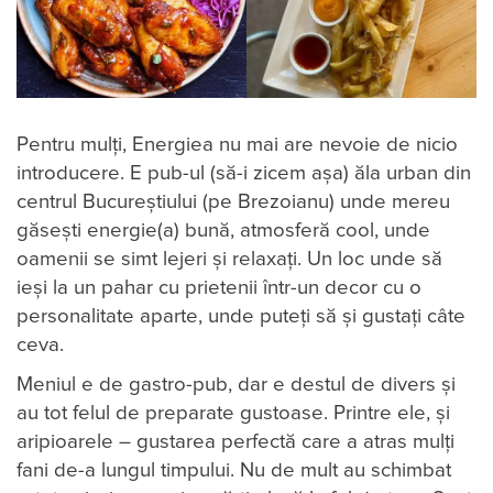
Pentru mulți, Energiea nu mai are nevoie de nicio
introducere. E pub-ul (să-i zicem așa) ăla urban din
centrul Bucureștiului (pe Brezoianu) unde mereu
găsești energie(a) bună, atmosferă cool, unde
oamenii se simt lejeri și relaxați. Un loc unde să
ieși la un pahar cu prietenii într-un decor cu o
personalitate aparte, unde puteți să și gustați câte
ceva.
Meniul e de gastro-pub, dar e destul de divers și
au tot felul de preparate gustoase. Printre ele, și
aripioarele – gustarea perfectă care a atras mulți
fani de-a lungul timpului. Nu de mult au schimbat