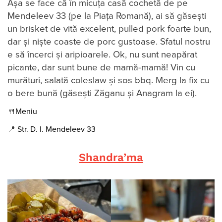
Așa se face că în micuța casă cochetă de pe
Mendeleev 33 (pe la Piața Romană), ai să găsești
un brisket de vită excelent, pulled pork foarte bun,
dar și niște coaste de porc gustoase. Sfatul nostru
e să încerci și aripioarele. Ok, nu sunt neapărat
picante, dar sunt bune de mamă-mamă! Vin cu
murături, salată coleslaw și sos bbq. Merg la fix cu
o bere bună (găsești Zăganu și Anagram la ei).
🍴
Meniu
📍
Str. D. I. Mendeleev 33
Shandra’ma