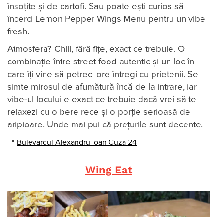
însoțite și de cartofi. Sau poate ești curios să
încerci Lemon Pepper Wings Menu pentru un vibe
fresh.
Atmosfera? Chill, fără fițe, exact ce trebuie. O
combinație între street food autentic și un loc în
care îți vine să petreci ore întregi cu prietenii. Se
simte mirosul de afumătură încă de la intrare, iar
vibe-ul locului e exact ce trebuie dacă vrei să te
relaxezi cu o bere rece și o porție serioasă de
aripioare. Unde mai pui că prețurile sunt decente.
📍
Bulevardul Alexandru Ioan Cuza 24
Wing Eat