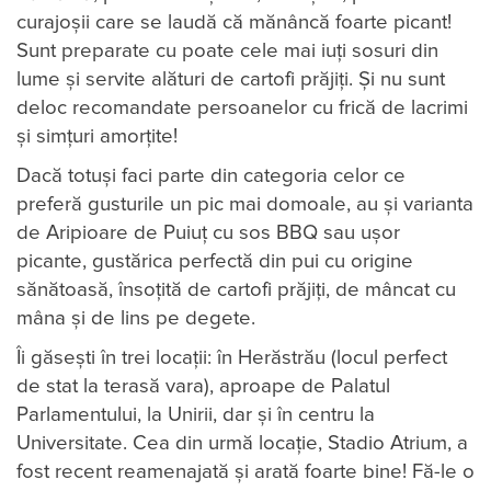
curajoșii care se laudă că mănâncă foarte picant!
Sunt preparate cu poate cele mai iuți sosuri din
lume și servite alături de cartofi prăjiți. Și nu sunt
deloc recomandate persoanelor cu frică de lacrimi
și simțuri amorțite!
Dacă totuși faci parte din categoria celor ce
preferă gusturile un pic mai domoale, au și varianta
de Aripioare de Puiuț cu sos BBQ sau ușor
picante, gustărica perfectă din pui cu origine
sănătoasă, însoțită de cartofi prăjiți, de mâncat cu
mâna și de lins pe degete.
Îi găsești în trei locații: în Herăstrău (locul perfect
de stat la terasă vara), aproape de Palatul
Parlamentului, la Unirii, dar și în centru la
Universitate. Cea din urmă locație, Stadio Atrium, a
fost recent reamenajată și arată foarte bine! Fă-le o