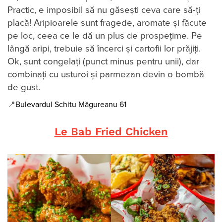
Practic, e imposibil să nu găsești ceva care să-ți
placă! Aripioarele sunt fragede, aromate și făcute
pe loc, ceea ce le dă un plus de prospețime. Pe
lângă aripi, trebuie să încerci și cartofii lor prăjiți.
Ok, sunt congelați (punct minus pentru unii), dar
combinați cu usturoi și parmezan devin o bombă
de gust.
📍
Bulevardul Schitu Măgureanu 61
Le Bab Fried Chicken