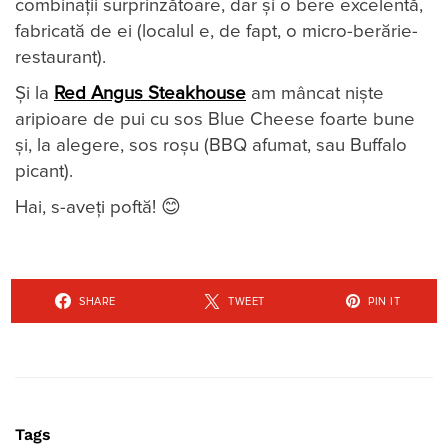
combinații surprinzătoare, dar și o bere excelentă,
fabricată de ei (localul e, de fapt, o micro-berărie-
restaurant).
Și la
Red Angus Steakhouse
am mâncat niște
aripioare de pui cu sos Blue Cheese foarte bune
și, la alegere, sos roșu (BBQ afumat, sau Buffalo
picant).
Hai, s-aveți poftă! 😊
SHARE
TWEET
PIN IT
Tags