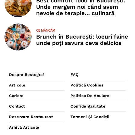
Best comfort food în București.
Unde mergem noi când avem
nevoie de terapie… culinară
CE MÂNCĂM
Brunch în București: locuri faine
unde poţi savura ceva delicios
Despre Restograf
FAQ
Articole
Politică Cookies
Cariere
Politica De Anulare
Contact
Confidențialitate
Rezervare Restaurant
Termeni Și Condiții
Arhivă Articole