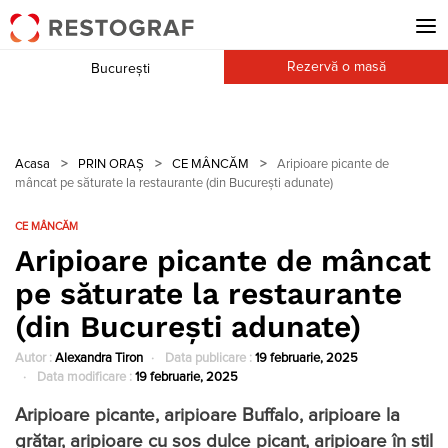
Rezervă o masă
București
Acasa
>
PRIN ORAȘ
>
CE MÂNCĂM
>
Aripioare picante de
mâncat pe săturate la restaurante (din București adunate)
CE MÂNCĂM
Aripioare picante de mâncat
pe săturate la restaurante
(din București adunate)
Autor :
Alexandra Tiron
Data publicare :
19 februarie, 2025
Data modificare :
19 februarie, 2025
Aripioare picante, aripioare Buffalo, aripioare la
grătar, aripioare cu sos dulce picant, aripioare în stil