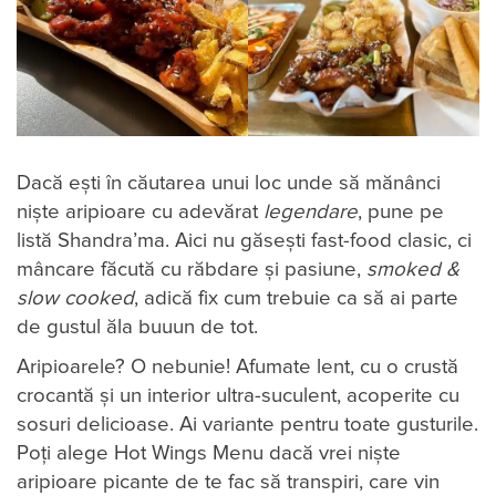
Dacă ești în căutarea unui loc unde să mănânci
niște aripioare cu adevărat
legendare
, pune pe
listă Shandra’ma. Aici nu găsești fast-food clasic, ci
mâncare făcută cu răbdare și pasiune,
smoked &
slow cooked
, adică fix cum trebuie ca să ai parte
de gustul ăla buuun de tot.
Aripioarele? O nebunie! Afumate lent, cu o crustă
crocantă și un interior ultra-suculent, acoperite cu
sosuri delicioase. Ai variante pentru toate gusturile.
Poți alege Hot Wings Menu dacă vrei niște
aripioare picante de te fac să transpiri, care vin