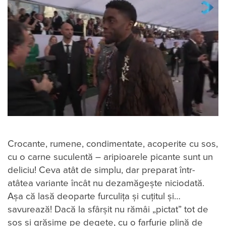
Crocante, rumene, condimentate, acoperite cu sos,
cu o carne suculentă – aripioarele picante sunt un
deliciu! Ceva atât de simplu, dar preparat într-
atâtea variante încât nu dezamăgește niciodată.
Așa că lasă deoparte furculița și cuțitul și…
savurează! Dacă la sfârșit nu rămâi „pictat” tot de
sos și grăsime pe degete, cu o farfurie plină de