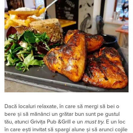
Dacă localuri relaxate, în care să mergi să bei o
bere și să mănânci un grătar bun sunt pe gustul
tău, atunci Grivița Pub &Grill e un
must try
. E un loc
în care ești invitat să spargi alune și să arunci cojile