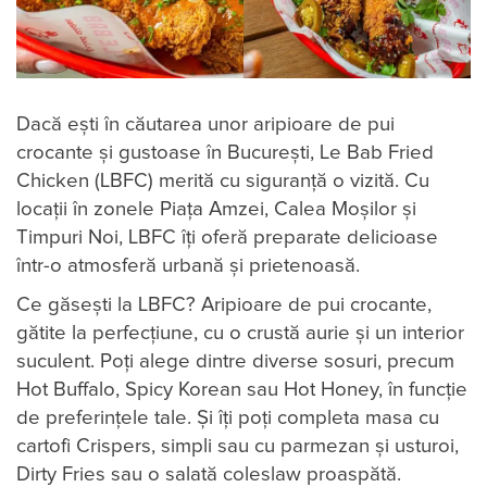
Dacă ești în căutarea unor aripioare de pui
crocante și gustoase în București, Le Bab Fried
Chicken (LBFC) merită cu siguranță o vizită. Cu
locații în zonele Piața Amzei, Calea Moșilor și
Timpuri Noi, LBFC îți oferă preparate delicioase
într-o atmosferă urbană și prietenoasă.
Ce găsești la LBFC? Aripioare de pui crocante,
gătite la perfecțiune, cu o crustă aurie și un interior
suculent. Poți alege dintre diverse sosuri, precum
Hot Buffalo, Spicy Korean sau Hot Honey, în funcție
de preferințele tale. Și îți poți completa masa cu
cartofi Crispers, simpli sau cu parmezan și usturoi,
Dirty Fries sau o salată coleslaw proaspătă.