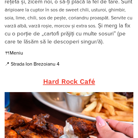
rețeta și, zicem noi, o să-ți placă la fel de tare. Sunt
a
ripioare la cuptor în sos de sweet chili, usturoi, ghimbir,
soia, lime, chili, sos de pește, coriandru proaspăt. Servite cu
Și merg la fix
varză albă, varză roșie, morcov și extra sos.
cu o porție de „cartofi prăjiți cu multe sosuri” (pe
care te lăsăm să le descoperi singur/ă).
🍴
Meniu
📍
Strada Ion Brezoianu 4
Hard Rock Café