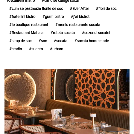
Acuarela Bistro
cand se culege socul
cum se pastreaza florile de soc
Ever After
flori de soc
fratellini bistro
gram bistro
j'ai bistrot
le boutique restaurant
meniu restaurante socata
Restaurant Mahala
reteta socata
sezonul socatei
sirop de soc
soc
socata
socata home made
stadio
suento
urbarn