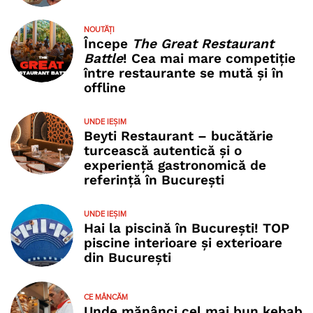
NOUTĂȚI
Începe
The Great Restaurant
Battle
! Cea mai mare competiție
între restaurante se mută și în
offline
UNDE IEȘIM
Beyti Restaurant – bucătărie
turcească autentică și o
experiență gastronomică de
referință în București
UNDE IEȘIM
Hai la piscină în București! TOP
piscine interioare și exterioare
din București
CE MÂNCĂM
Unde mănânci cel mai bun kebab