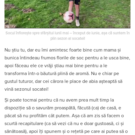
Socul înfloreşte spre sfârşitul lunii mai – început de iunie, așa că suntem în
plin sezon al socatei!
Nu știu tu, dar eu îmi amintesc foarte bine cum mama și
bunica întindeau frumos florile de soc pentru a le usca bine,
apoi făceau ele ce vrăji știau mai bine pentru a le
transforma într-o băutură plină de aromă. Nu e chiar pe
gustul tuturor, dar cei cărora le place de abia așteaptă să
vină sezonul socatei!
Și poate tocmai pentru că nu avem prea mult timp la
dispoziție să o savurăm proaspătă, făcută (ca) de casă, e
păcat să nu profităm cât putem.
Așa că am zis să facem o
scurtă recapitulare (ca să vezi că nu e doar gustoasă, ci și
sănătoasă), apoi îți spunem și o rețetă pe care ai putea să o