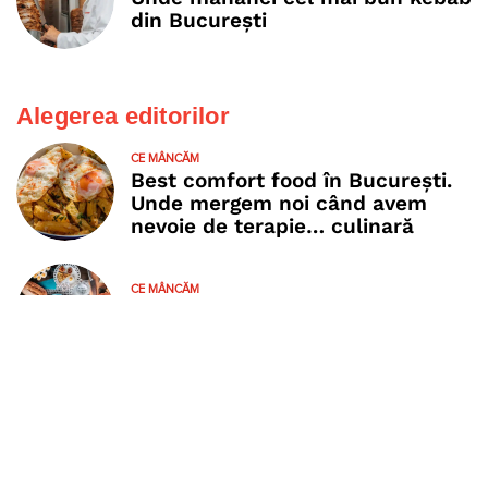
din București
Alegerea editorilor
CE MÂNCĂM
Best comfort food în București.
Unde mergem noi când avem
nevoie de terapie… culinară
CE MÂNCĂM
Brunch în București: locuri faine
unde poţi savura ceva delicios
Despre Restograf
FAQ
Articole
Politică Cookies