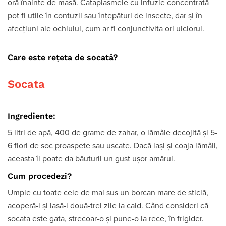
oră înainte de masă. Cataplasmele cu infuzie concentrată
pot fi utile în contuzii sau înţepături de insecte, dar şi în
afecţiuni ale ochiului, cum ar fi conjunctivita ori ulciorul.
Care este rețeta de socată?
Socata
Ingrediente:
5 litri de apă, 400 de grame de zahar, o lămâie decojită şi 5-
6 flori de soc proaspete sau uscate. Dacă laşi şi coaja lămâii,
aceasta îi poate da băuturii un gust uşor amărui.
Cum procedezi?
Umple cu toate cele de mai sus un borcan mare de sticlă,
acoperă-l şi lasă-l două-trei zile la cald. Când consideri că
socata este gata, strecoar-o şi pune-o la rece, în frigider.