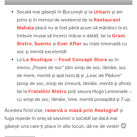
Urbarn
Socată mai găsești în București și la
și am
Restaurant
prins și în meniul de weekend de la
Mahala
(dacă nu ai fost până acum să mănânci la ei,
Gram
trebuie musai să încerci măcar o dată!). Iar la
Bistro
Suento
Ever After
,
și
au niște limonadă cu
soc și mentă excelentă!
Le Boutique – Food Concept Store
La
au în
meniu „Floare de soc” (din sirop de soc, lămâie, suc
de mere, mentă și apă tonică) și „Leac de Pădure”
(sirop de soc, sirop de zmeură, lămâie, mentă și afine).
Fratellini Bistro
Iar la
poți savura Hugo Lemonade –
cu sirop de soc, lămâie, lime, mentă proaspătă și 7 up.
rezervă o masă prin Restograf
Acestea fiind zise,
și
fuga repede în oraș să savurezi o socată! Iar dacă mai
😊
găsești una care-ți place în alte locuri, dă-ne de veste!