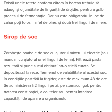
Există unele reţete conform cărora în borcan trebuie să
adaugi şi o jumătate de linguriţă de drojdie, pentru a grăbi
procesul de fermentaţie. Dar nu este obligatoriu. În loc de
zahar poţi folosi, la fel de bine, şi două-trei linguri de miere.
Sirop de soc
Zdrobeşte boabele de soc cu ajutorul mixerului electric (sau
manual, cu ajutorul unei linguri de lemn). Filtrează pasta
rezultată şi pune sucul obţinut într-o sticlă curată. Se
depozitează la rece. Termenul de valabilitate al acestui suc,
în condiţiile păstrării la frigider, este de maximum 48 de ore.
Se administrează 2 linguri pe zi, pe stomacul gol, pentru
tratarea constipaţiei, a colitelor sau pentru întărirea
capacităţii de aparare a organismului.