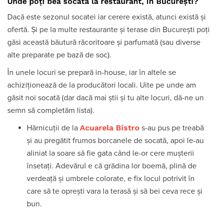
Unde poți bea socată la restaurant, în București?
Dacă este sezonul socatei iar cerere există, atunci există și
ofertă. Și pe la multe restaurante și terase din București poți
găsi această băutură răcoritoare și parfumată (sau diverse
alte preparate pe bază de soc).
În unele locuri se prepară in-house, iar în altele se
achiziționează de la producători locali.
Uite pe unde am
găsit noi socată (dar dacă mai știi și tu alte locuri, dă-ne un
semn să completăm lista).
Acuarela Bistro
Hărnicuții de la
s-au pus pe treabă
și au pregătit frumos borcanele de socată, apoi le-au
aliniat la soare să fie gata când le-or cere mușterii
însetați. Adevărul e că grădina lor boemă, plină de
verdeață și umbrele colorate, e fix locul potrivit în
care să te oprești vara la terasă și să bei ceva rece și
bun.