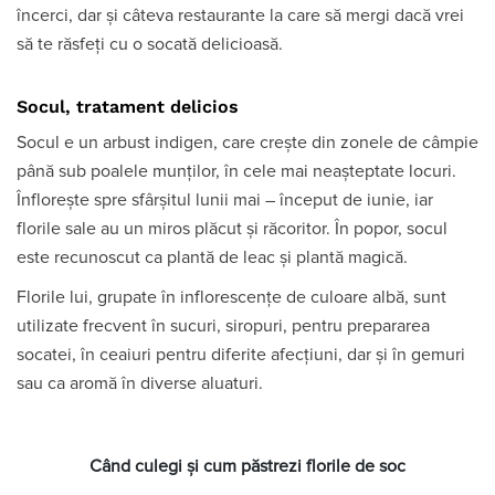
încerci, dar și câteva restaurante la care să mergi dacă vrei
să te răsfeți cu o socată delicioasă.
Socul, tratament delicios
Socul e un arbust indigen, care creşte din zonele de câmpie
până sub poalele munţilor, în cele mai neaşteptate locuri.
Înfloreşte spre sfârşitul lunii mai – început de iunie, iar
florile sale au un miros plăcut şi răcoritor. În popor, socul
este recunoscut ca plantă de leac şi plantă magică.
Florile lui, grupate în inflorescenţe de culoare albă, sunt
utilizate frecvent în sucuri, siropuri, pentru prepararea
socatei, în ceaiuri pentru diferite afecţiuni, dar şi în gemuri
sau ca aromă în diverse aluaturi.
Când culegi şi cum păstrezi florile de soc