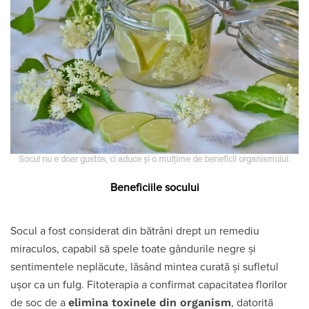
Socul nu e doar gustos, ci aduce și o mulțime de beneficii organismului.
Beneficiile socului
Socul a fost considerat din bătrâni drept un remediu
miraculos, capabil să spele toate gândurile negre şi
sentimentele neplăcute, lăsând mintea curată şi sufletul
uşor ca un fulg. Fitoterapia a confirmat capacitatea florilor
elimina toxinele din organism
de soc de a
, datorită