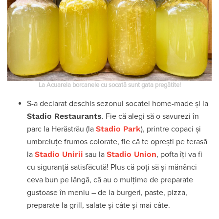
La Acuarela borcanele cu socată sunt gata pregătite!
S-a declarat deschis sezonul socatei home-made și la
Stadio Restaurants
. Fie că alegi să o savurezi în
Stadio Park
parc la Herăstrău (la
), printre copaci și
umbreluțe frumos colorate, fie că te oprești pe terasă
Stadio Unirii
Stadio Union
la
sau la
, pofta îți va fi
cu siguranță satisfăcută! Plus că poți să și mănânci
ceva bun pe lângă, că au o mulțime de preparate
gustoase în meniu – de la burgeri, paste, pizza,
preparate la grill, salate și câte și mai câte.