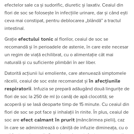
efectelor sale ca şi sudorific, diuretic şi laxativ. Ceaiul din
flori de soc se foloseşte în infecţiile urinare, dar și când ești
ceva mai constipat, pentru deblocarea „blândă” a tractul
intestinal.
efectului tonic
Graţie
al florilor, ceaiul de soc se
recomandă şi în perioadele de astenie, în care este necesar
un regim de viaţă echilibrat, cu o alimentaţie cât mai
naturală şi cu suficiente plimbări în aer liber.
Datorită acţiunii lui emoliente, care atenuează simptomele
în afecţiunile
răcelii, ceaiul de soc este recomandat şi
respiratorii
. Infuzia se prepară adăugând două linguriţe de
flori de soc la 250 de ml (o cană) de apă clocotită; se
acoperă şi se lasă deoparte timp de 15 minute. Cu ceaiul din
flori de soc se pot face şi inhalaţii în rinite. În plus, ceaiul de
efect calmant în prurit
soc are
(mâncărimea pielii), caz
în care se administrează o căniţă de infuzie dimineaţa, cu o