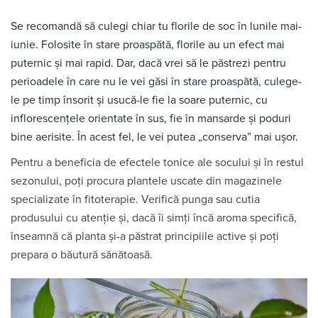
Se recomandă să culegi chiar tu florile de soc în lunile mai-
iunie. Folosite în stare proaspătă, florile au un efect mai
puternic şi mai rapid. Dar, dacă vrei să le păstrezi pentru
perioadele în care nu le vei găsi în stare proaspătă, culege-
le pe timp însorit şi usucă-le fie la soare puternic, cu
inflorescențele orientate în sus, fie în mansarde şi poduri
bine aerisite. În acest fel, le vei putea „conserva” mai uşor.
Pentru a beneficia de efectele tonice ale socului şi în restul
sezonului, poţi procura plantele uscate din magazinele
specializate în fitoterapie. Verifică punga sau cutia
produsului cu atenţie şi, dacă îi simţi încă aroma specifică,
înseamnă că planta şi-a păstrat principiile active şi poţi
prepara o băutură sănătoasă.