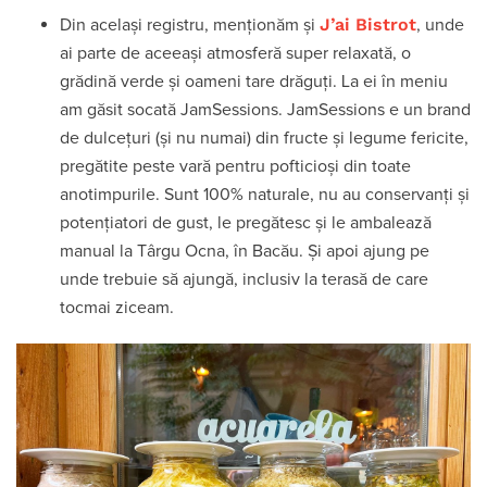
J
’ai Bistrot
Din același registru, menționăm și
, unde
ai parte de aceeași atmosferă super relaxată, o
grădină verde și oameni tare drăguți. La ei în meniu
am găsit socată JamSessions. JamSessions e un brand
de dulcețuri (și nu numai) din fructe și legume fericite,
pregătite peste vară pentru pofticioși din toate
anotimpurile. Sunt 100% naturale, nu au conservanți și
potențiatori de gust, le pregătesc și le ambalează
manual la Târgu Ocna, în Bacău. Și apoi ajung pe
unde trebuie să ajungă, inclusiv la terasă de care
tocmai ziceam.