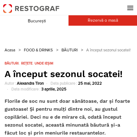
Rezervă o masă
București
Acasa
>
FOOD & DRINKS
>
BĂUTURI
>
A început sezonul socatei!
BĂUTURI
REȚETE
UNDE IEȘIM
A început sezonul socatei!
Autor :
Alexandra Tiron
Data publicare :
25 mai, 2022
Data modificare :
3 aprilie, 2025
Florile de soc nu sunt doar sănătoase, dar și foarte
gustoase! Și pentru mulți dintre noi, au gustul
copilăriei. Deci nu e de mirare că, odată început
sezonul socatei, această minunată băutură și-a
făcut loc și prin meniurile restaurantelor.