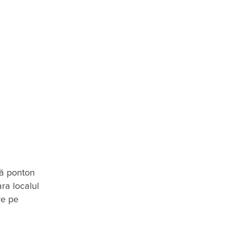
să ponton
ra localul
re pe