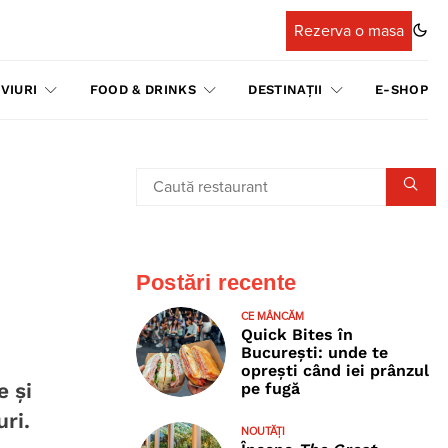
Rezerva o masa
VIURI
FOOD & DRINKS
DESTINAȚII
E-SHOP
Postări recente
CE MÂNCĂM
Quick Bites în
București: unde te
oprești când iei prânzul
e și
pe fugă
ri.
NOUTĂȚI