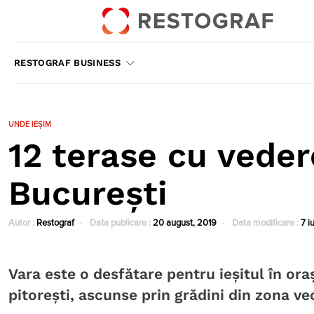
RESTOGRAF BUSINESS
UNDE IEȘIM
12 terase cu veder
București
Autor :
Restograf
Data publicare :
20 august, 2019
Data modificare :
7 i
Vara este o desfătare pentru ieșitul în ora
pitorești, ascunse prin grădini din zona v