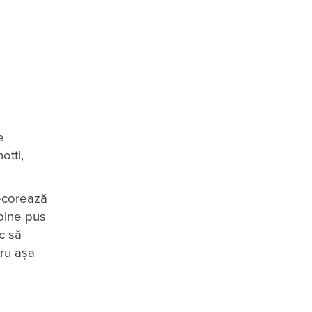
e
otti,
decorează
 bine pus
c să
tru așa