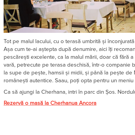
Tot pe malul lacului, cu o terasă umbrită și înconjura
Așa cum te-ai aștepta după denumire, aici îți recoma
pescărești excelente, ca la malul mării, doar că fără a 
vară, petrecute pe terasa deschisă, într-o companie b
la supe de pește, hamsii și midii, și până la pește de
românești autentice. Saau, poți opta pentru un meniu
Ca să ajungi la Cherhana, intri în parc din Șos. Nord
Rezervă o masă la Cherhanua Ancora