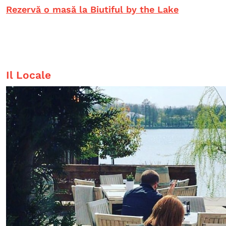
Rezervă o masă la Biutiful by the Lake
Il Locale