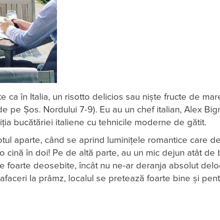
ca în Italia, un risotto delicios sau niște fructe de mar
de pe Șos. Nordului 7-9). Eu au un chef italian, Alex Bign
iția bucătăriei italiene cu tehnicile moderne de gătit.
totul aparte, când se aprind luminițele romantice care 
cină în doi! Pe de altă parte, au un mic dejun atât de
ate foarte deosebite, încât nu ne-ar deranja absolut delo
 afaceri la prâmz, localul se pretează foarte bine și pen