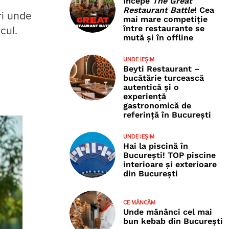
Începe
The Great
Restaurant Battle
! Cea
ri unde
mai mare competiție
între restaurante se
cul.
mută și în offline
UNDE IEȘIM
Beyti Restaurant –
bucătărie turcească
autentică și o
experiență
gastronomică de
referință în București
UNDE IEȘIM
Hai la piscină în
București! TOP piscine
interioare și exterioare
din București
CE MÂNCĂM
Unde mănânci cel mai
bun kebab din București