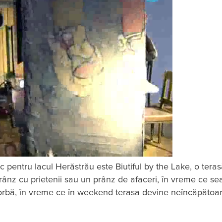
c pentru lacul Herăstrău este Biutiful by the Lake, o tera
prânz cu prietenii sau un prânz de afaceri, în vreme ce sea
 vorbă, în vreme ce în weekend terasa devine neîncăpătoa