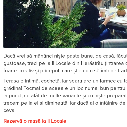
Dacă vrei să mănânci niște paste bune, de casă, făcute 
gustoase, treci pe la Il Locale din Herăstrău (intrarea 
foarte creativ și priceput, care știe cum să îmbine trad
Terasa e intimă, cochetă, iar seara are un farmec cu 
grădina! Tocmai de aceea e un loc numai bun pentru o 
la punct, cu atât de multe variante și cu niște prepar
trecem pe la ei și dimineață! Iar dacă ai o întâlnire de
ceva!
Rezervă o masă la Il Locale