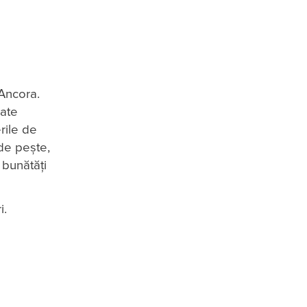
 Ancora.
rate
rile de
de pește,
 bunătăți
i.