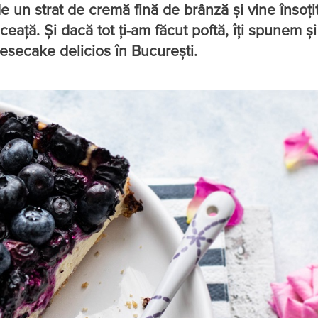
de un strat de cremă fină de brânză și vine însoți
eață. Și dacă tot ți-am făcut poftă, îți spunem și
esecake delicios în București.