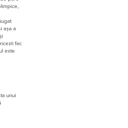
olimpice,
dăugat
i așa a
și
ancezii fac
ul este
sta unui
ă