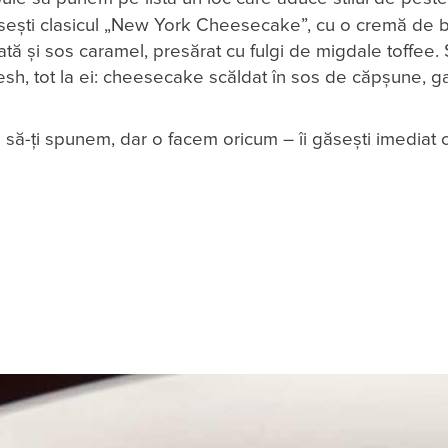
ești clasicul „New York Cheesecake”, cu o cremă de 
lată și sos caramel, presărat cu fulgi de migdale toffee. 
esh, tot la ei: cheesecake scăldat în sos de căpșune, g
e să-ți spunem, dar o facem oricum – îi găsești imediat c