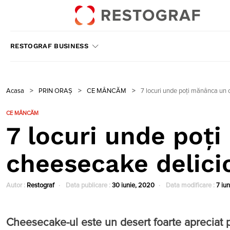
RESTOGRAF BUSINESS
Acasa
>
PRIN ORAȘ
>
CE MÂNCĂM
>
7 locuri unde poți mănânca un c
CE MÂNCĂM
7 locuri unde poț
cheesecake delicio
Autor :
Restograf
Data publicare :
30 iunie, 2020
Data modificare :
7 iu
Cheesecake-ul este un desert foarte apreciat pes