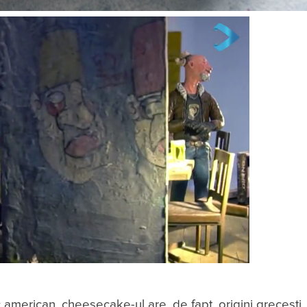
american, cheesecake-ul are, de fapt, origini grecești