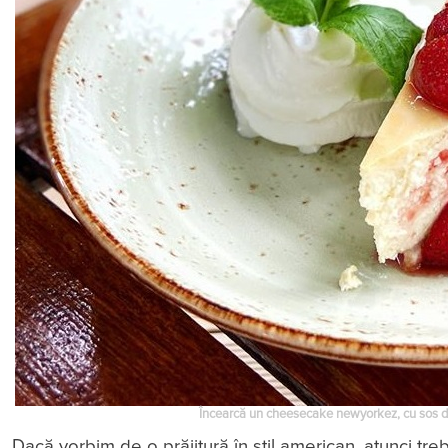
Încearcă un cheesecake newyorkez, cu sos de
Dacă vorbim de o prăjitură în stil american, atunci tr