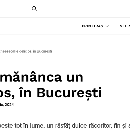
PRIN ORAȘ
INTER
heesecake delicios, în București
i mănânca un
s, în București
nie, 2024
te tot în lume, un răsfăț dulce răcoritor, fin și 