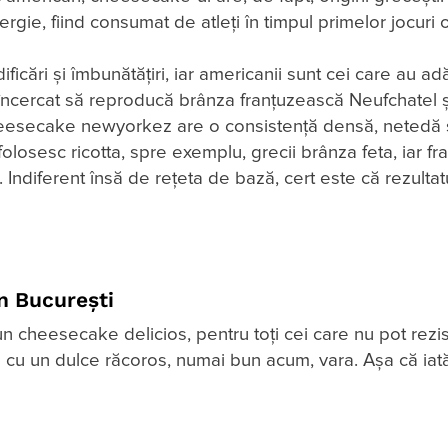
gie, fiind consumat de atleți în timpul primelor jocuri 
ficări și îmbunătățiri, iar americanii sunt cei care au a
încercat să reproducă brânza franțuzească Neufchatel ș
cheesecake newyorkez are o consistență densă, netedă 
 folosesc ricotta, spre exemplu, grecii brânza feta, iar fr
Indiferent însă de rețeta de bază, cert este că rezultat
n București
un cheesecake delicios, pentru toți cei care nu pot rezi
e cu un dulce răcoros, numai bun acum, vara. Așa că iat