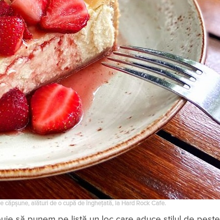
 căpșune, alături de o cupă de înghețată, la Hard Rock Cafe.
ebuie să punem pe listă un loc care aduce stilul de pest