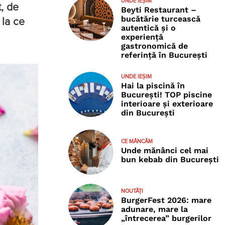
UNDE IEȘIM
t, de
Beyti Restaurant –
bucătărie turcească
 la ce
autentică și o
experiență
gastronomică de
referință în București
UNDE IEȘIM
Hai la piscină în
București! TOP piscine
interioare și exterioare
din București
CE MÂNCĂM
Unde mănânci cel mai
bun kebab din București
NOUTĂȚI
BurgerFest 2026: mare
adunare, mare la
„întrecerea” burgerilor