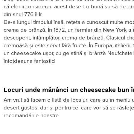
că elenii considerau acest desert o bună sursă de ener
din anul 776 îHr.
De-a lungul timpului însă, rețeta a cunoscut multe modi
crema de brânză. În 1872, un fermier din New York a 
descoperit, întâmplător, crema de brânză. Clasicul 
cremoasă și este servit fără fructe. În Europa, italienii
un cheesecake ușor, cu gelatină și brânză Neufchatel. 
întotdeauna fantastic!
Locuri unde mănânci un cheesecake bun î
Am vrut să facem o listă de localuri care au în meniu 
desert gustos, dar și pentru cei care vor să se răsfeț
recomandările noastre.