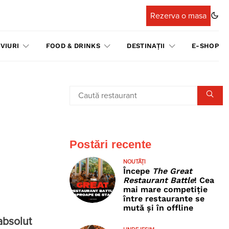
Rezerva o masa
VIURI
FOOD & DRINKS
DESTINAȚII
E-SHOP
Postări recente
NOUTĂȚI
Începe
The Great
Restaurant Battle
! Cea
mai mare competiție
între restaurante se
mută și în offline
absolut