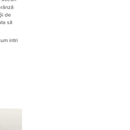
brânză
Și de
ata să
um intri