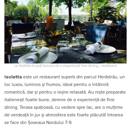
La Isoletta te poți bucura de o experiență fine dining… outdoors!
Isoletta
este un restaurant superb din parcul Herăstrău, un
loc luxos, luminos și frumos, ideal pentru o întâlniră
romantică, dar și pentru o ieșire relaxată. Au niște preparate
italienești foarte bune, demne de o experiență de fine
dining. Terasa spațioasă, cu vedere spre lac, are o mulțime
de verdeață în jur și atmosfera este foarte plăcută! Intrarea
se face din Șoseaua Nordului 7-9.