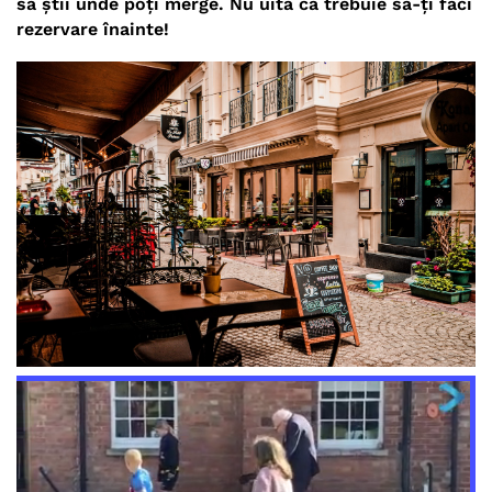
să știi unde poți merge.
Nu uita că trebuie să-ți faci
rezervare înainte!