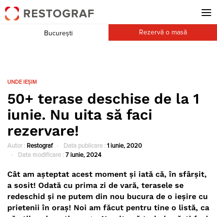
Rezervă o masă
București
UNDE IEȘIM
50+ terase deschise de la 1
iunie. Nu uita să faci
rezervare!
Autor :
Restograf
Data publicare :
1 iunie, 2020
Data modificare :
7 iunie, 2024
Cât am așteptat acest moment și iată că, în sfârșit,
a sosit! Odată cu prima zi de vară, terasele se
redeschid și ne putem din nou bucura de o ieșire cu
prietenii în oraș! Noi am făcut pentru tine o listă, ca