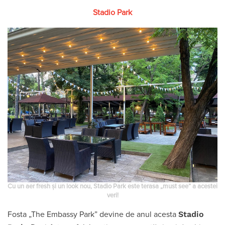
Stadio Park
Cu un aer fresh și un look nou, Stadio Park este terasa „must see” a acestei
veri!
Stadio
Fosta „The Embassy Park” devine de anul acesta