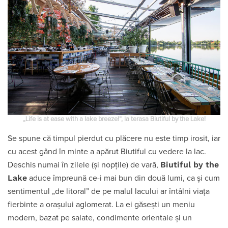
„Life is at ease with a lake breeze!”, la terasa Biutiful by the Lake!
Se spune că timpul pierdut cu plăcere nu este timp irosit, iar
cu acest gând în minte a apărut Biutiful cu vedere la lac.
Biutiful by the
Deschis numai în zilele (și nopțile) de vară,
Lake
aduce împreună ce-i mai bun din două lumi, ca și cum
sentimentul „de litoral” de pe malul lacului ar întâlni viața
fierbinte a orașului aglomerat. La ei găsești un meniu
modern, bazat pe salate, condimente orientale și un