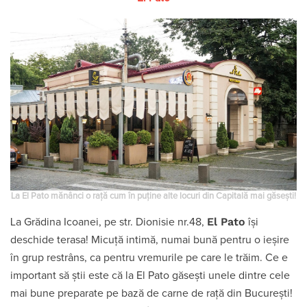
La El Pato mănânci o rață cum în puține alte locuri din Capitală mai găsești!
El Pato
La Grădina Icoanei, pe str. Dionisie nr.48,
își
deschide terasa! Micuță intimă, numai bună pentru o ieșire
în grup restrâns, ca pentru vremurile pe care le trăim. Ce e
important să știi este că la El Pato găsești unele dintre cele
mai bune preparate pe bază de carne de rață din București!