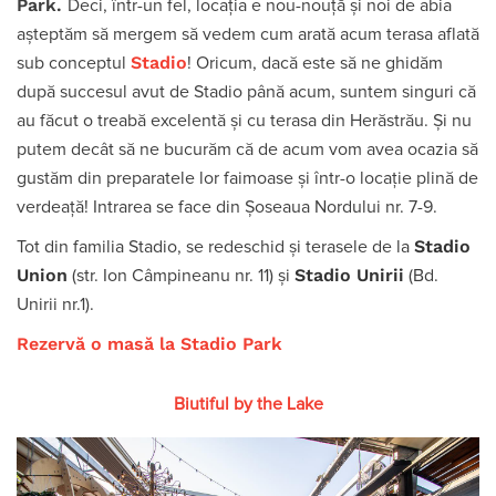
Park.
Deci, într-un fel, locația e nou-nouță și noi de abia
așteptăm să mergem să vedem cum arată acum terasa aflată
Stadio
sub conceptul
! Oricum, dacă este să ne ghidăm
după succesul avut de Stadio până acum, suntem singuri că
au făcut o treabă excelentă și cu terasa din Herăstrău. Și nu
putem decât să ne bucurăm că de acum vom avea ocazia să
gustăm din preparatele lor faimoase și într-o locație plină de
verdeață! Intrarea se face din Șoseaua Nordului nr. 7-9.
Stadio
Tot din familia Stadio, se redeschid și terasele de la
Union
Stadio Unirii
(str. Ion Câmpineanu nr. 11) și
(Bd.
Unirii nr.1).
Rezervă o masă la Stadio Park
Biutiful by the Lake