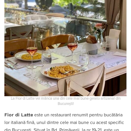
La Fior di Latte vei mânca una din cele mai bune gelato artizanal din
București!
Fior di Latte
este un restaurant renumit pentru bucătăria
lor italiană fină, unul dintre cele mai bune cu acest specific
din București. Situat în Bd. Primăverii, la nr 19-21, este un