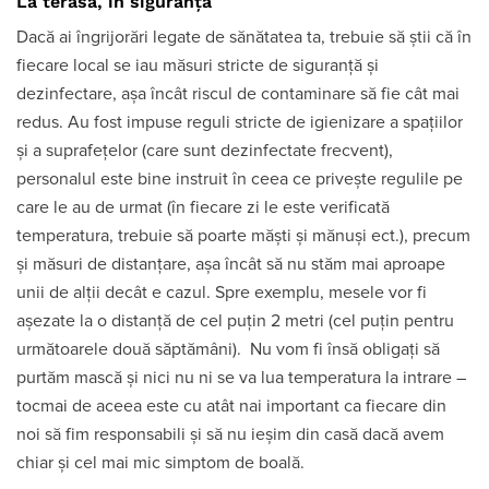
La terasă, în siguranță
Dacă ai îngrijorări legate de sănătatea ta, trebuie să știi că în
fiecare local se iau măsuri stricte de siguranță și
dezinfectare, așa încât riscul de contaminare să fie cât mai
redus. Au fost impuse reguli stricte de igienizare a spațiilor
și a suprafețelor (care sunt dezinfectate frecvent),
personalul este bine instruit în ceea ce privește regulile pe
care le au de urmat (în fiecare zi le este verificată
temperatura, trebuie să poarte măști și mănuși ect.), precum
și măsuri de distanțare, așa încât să nu stăm mai aproape
unii de alții decât e cazul. Spre exemplu, mesele vor fi
așezate la o distanță de cel puțin 2 metri (cel puțin pentru
următoarele două săptămâni). Nu vom fi însă obligați să
purtăm mască și nici nu ni se va lua temperatura la intrare –
tocmai de aceea este cu atât nai important ca fiecare din
noi să fim responsabili și să nu ieșim din casă dacă avem
chiar și cel mai mic simptom de boală.