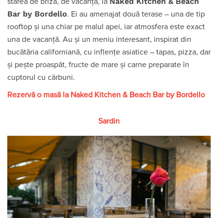
Naked Kitchen & Beach
starea de briză, de vacanță, la
Bar by Bordello
. Ei au amenajat două terase – una de tip
rooftop și una chiar pe malul apei, iar atmosfera este exact
una de vacanță. Au și un meniu interesant, inspirat din
bucătăria californiană, cu inflențe asiatice – tapas, pizza, dar
și pește proaspăt, fructe de mare și carne preparate în
cuptorul cu cărbuni.
Rezervă o masă la Naked Kitchen & Beach Bar by Bordello
Sardin