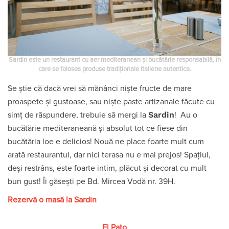
Sardin este un restaurant cu aer mediteranean și bucătărie responsabilă, în
care se foloses produse tradiționale italiene autentice.
Se știe că dacă vrei să mănânci niște fructe de mare
proaspete și gustoase, sau niște paste artizanale făcute cu
Sardin
simț de răspundere, trebuie să mergi la
! Au o
bucătărie mediteraneană și absolut tot ce fiese din
bucătăria loe e delicios! Nouă ne place foarte mult cum
arată restaurantul, dar nici terasa nu e mai prejos! Spațiul,
deși restrâns, este foarte intim, plăcut și decorat cu mult
bun gust! Îi găsești pe Bd. Mircea Vodă nr. 39H.
Rezervă o masă la Sardin
El Pato