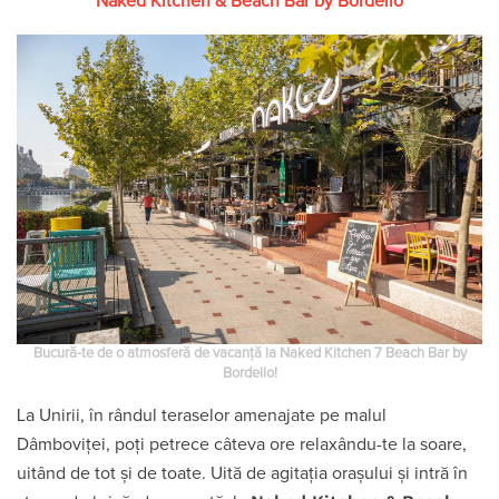
Naked Kitchen & Beach Bar by Bordello
Bucură-te de o atmosferă de vacanță la Naked Kitchen 7 Beach Bar by
Bordello!
La Unirii, în rândul teraselor amenajate pe malul
Dâmboviței, poți petrece câteva ore relaxându-te la soare,
uitând de tot și de toate. Uită de agitația orașului și intră în