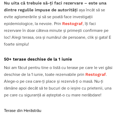
Nu uita că trebuie să-ți faci rezervare – este una
dintre regulile impuse de autorități
așa încât să se
evite aglomerările și să se poată face investigații
Restograf
epidemiologice, la nevoie.
Prin
, îți faci
rezervare în doar câteva minute și primești confirmare pe
loc! Alegi terasa, ora și numărul de persoane, clik și gata! E
foarte simplu!
50+ terase deschise de la 1 iunie
Noi am făcut pentru tine o listă cu terase pe care le vei găsi
Restograf
deschise de la 1 iunie, toate rezervabile prin
.
Alege-o pe cea care-ți place și rezervă-ți o masă. Nu-ți
rămâne apoi decât să te bucuri de o ieșire cu prietenii, una
pe care cu siguranță ai așteptat-o cu mare nerăbdare!
Terase din Herăstrău