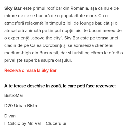
Sky Bar
este primul roof bar din România, așa că nu e de
mirare de ce se bucură de o popularitate mare. Cu o
atmosferă relaxantă în timpul zilei, de lounge bar, cât şi o
atmosferă animată pe timpul nopţii, aici te bucuri mereu de
o experienţă „above the city”. Sky Bar este pe terasa unei
clădiri de pe Calea Dorobanţi și se adresează clientelei
medium-high din Bucureşti, dar şi turiştilor, cărora le oferă o
privelişte superbă asupra oraşului.
Rezervă o masă la Sky Bar
Alte terase deschise în zonă, la care poți face rezervare:
BistroMar
D20 Urban Bistro
Divan
Il Calcio by Mr. Val – Clucerului