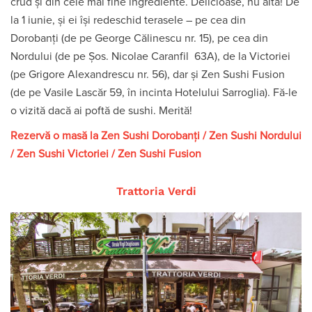
crud și din cele mai fine ingrediente. Delicioase, nu alta! De
la 1 iunie, și ei își redeschid terasele – pe cea din
Dorobanți (de pe George Călinescu nr. 15), pe cea din
Nordului (de pe Șos. Nicolae Caranfil 63A), de la Victoriei
(pe Grigore Alexandrescu nr. 56), dar și Zen Sushi Fusion
(de pe Vasile Lascăr 59, în incinta Hotelului Sarroglia). Fă-le
o vizită dacă ai poftă de sushi. Merită!
Rezervă o masă la
Zen Sushi Dorobanți
/
Zen Sushi Nordului
/
Zen Sushi Victoriei
/
Zen Sushi Fusion
Trattoria Verdi