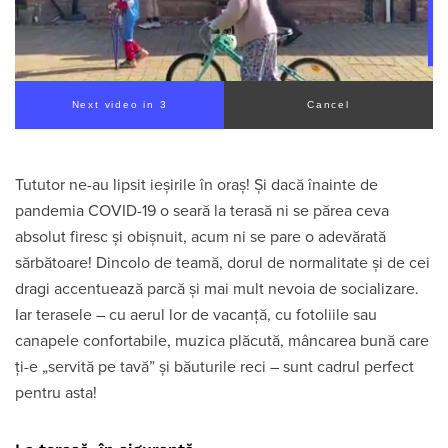
Next video in 1
Cancel
Tututor ne-au lipsit ieșirile în oraș! Și dacă înainte de
pandemia COVID-19 o seară la terasă ni se părea ceva
absolut firesc și obișnuit, acum ni se pare o adevărată
sărbătoare! Dincolo de teamă, dorul de normalitate și de cei
dragi accentuează parcă și mai mult nevoia de socializare.
Iar terasele – cu aerul lor de vacanță, cu fotoliile sau
canapele confortabile, muzica plăcută, mâncarea bună care
ți-e „servită pe tavă” și băuturile reci – sunt cadrul perfect
pentru asta!