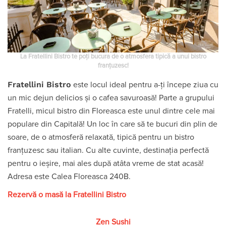
La Fratellini Bistro te poți bucura de o atmosfera tipică a unui bistro
franțuzesc!
Fratellini Bistro
este locul ideal pentru a-ți începe ziua cu
un mic dejun delicios și o cafea savuroasă! Parte a grupului
Fratelli, micul bistro din Floreasca este unul dintre cele mai
populare din Capitală! Un loc în care să te bucuri din plin de
soare, de o atmosferă relaxată, tipică pentru un bistro
franțuzesc sau italian. Cu alte cuvinte, destinația perfectă
pentru o ieșire, mai ales după atâta vreme de stat acasă!
Adresa este Calea Floreasca 240B.
Rezervă o masă la Fratellini Bistro
Zen Sushi