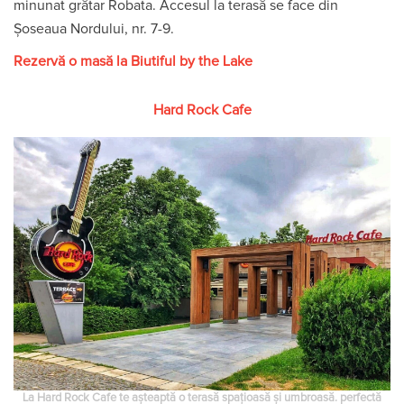
minunat grătar Robata. Accesul la terasă se face din
Șoseaua Nordului, nr. 7-9.
Rezervă o masă la Biutiful by the Lake
Hard Rock Cafe
La Hard Rock Cafe te așteaptă o terasă spațioasă și umbroasă. perfectă