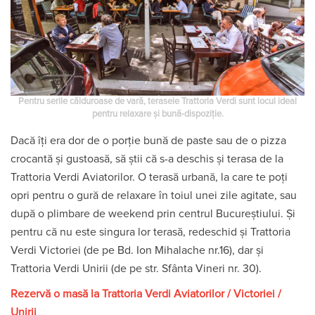
Pentru serile călduroase de vară, terasele Trattoria Verdi sunt locul ideal
pentru relaxare și bună-dispoziție.
Dacă îți era dor de o porție bună de paste sau de o pizza
crocantă și gustoasă, să știi că s-a deschis și terasa de la
Trattoria Verdi Aviatorilor. O terasă urbană, la care te poți
opri pentru o gură de relaxare în toiul unei zile agitate, sau
după o plimbare de weekend prin centrul Bucureștiului. Și
pentru că nu este singura lor terasă, redeschid și Trattoria
Verdi Victoriei (de pe Bd. Ion Mihalache nr.16), dar și
Trattoria Verdi Unirii (de pe str. Sfânta Vineri nr. 30).
Rezervă o masă la Trattoria Verdi Aviatorilor
/
Victoriei
/
Unirii