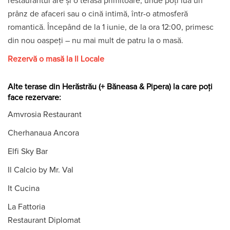
restaurantul are şi o terasă primitoare, unde poți lua un
prânz de afaceri sau o cină intimă, într-o atmosferă
romantică. Începând de la 1 iunie, de la ora 12:00, primesc
din nou oaspeți – nu mai mult de patru la o masă.
Rezervă o masă la Il Locale
Alte terase din Herăstrău (+ Băneasa & Pipera) la care poți
face rezervare:
Amvrosia Restaurant
Cherhanaua Ancora
Elfi Sky Bar
Il Calcio by Mr. Val
It Cucina
La Fattoria
Restaurant Diplomat