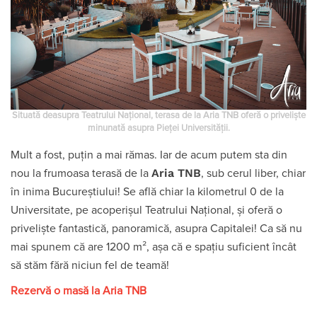
Situată deasupra Teatrului Național, terasa de la Aria TNB oferă o priveliște
minunată asupra Pieței Universității.
Mult a fost, puțin a mai rămas. Iar de acum putem sta din
Aria TNB
nou la frumoasa terasă de la
, sub cerul liber, chiar
în inima Bucureștiului! Se află chiar la kilometrul 0 de la
Universitate, pe acoperișul Teatrului Național, și oferă o
priveliște fantastică, panoramică, asupra Capitalei! Ca să nu
mai spunem că are 1200 m², așa că e spațiu suficient încât
să stăm fără niciun fel de teamă!
Rezervă o masă la Aria TNB