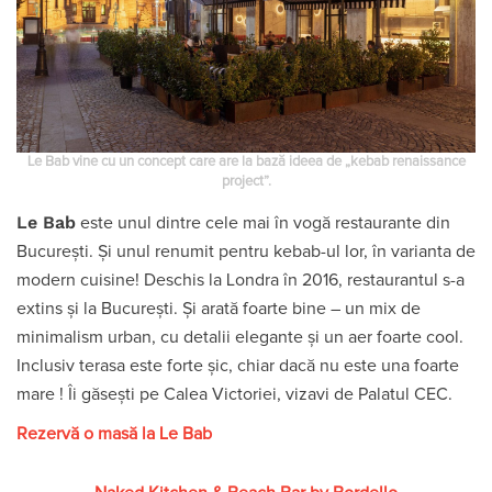
Le Bab vine cu un concept care are la bază ideea de „kebab renaissance
project”.
Le Bab
este unul dintre cele mai în vogă restaurante din
București. Și unul renumit pentru kebab-ul lor, în varianta de
modern cuisine! Deschis la Londra în 2016, restaurantul s-a
extins și la București. Și arată foarte bine – un mix de
minimalism urban, cu detalii elegante și un aer foarte cool.
Inclusiv terasa este forte șic, chiar dacă nu este una foarte
mare ! Îi găsești pe Calea Victoriei, vizavi de Palatul CEC.
Rezervă o masă la Le Bab