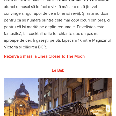
Dacă nu ai fost până acum la
,
atunci e musai să le faci o vizită măcar o dată (te vei
convinge singur apoi de ce e bine să revii). Și asta nu doar
pentru că se numără printre cele mai
cool
locuri din oraș, ci
pentru că își merită pe deplin renumele. Priveliștea este
fantastică, iar cocktail-urile lor chiar te duc un pas mai
aproape de cer. Îi găsești pe Str. Lipscani 17, între Magazinul
Victoria şi clădirea BCR.
Rezervă o masă la Linea Closer To The Moon
Le Bab