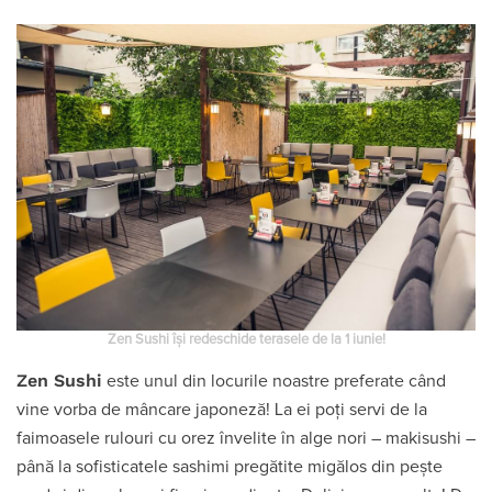
Zen Sushi își redeschide terasele de la 1 iunie!
Zen Sushi
este unul din locurile noastre preferate când
vine vorba de mâncare japoneză! La ei poți servi de la
faimoasele rulouri cu orez învelite în alge nori – makisushi –
până la sofisticatele sashimi pregătite migălos din pește