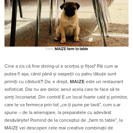
Foto:
MAIZE farm to table
Cine a zis că fine dining-ul e scorțos și fițos? Păi cum ar
putea fi așa, când până și oaspeții cu patru lăbuțe sunt
MAIZE
primiți cu căldură?! Da, e drept,
este un restaurant
sofisticat. Dar nu are deloc aerul acela care te face să te
simți încorsetat. Din contră! E un local foarte cald și primitor,
care te va fermeca prin tot „ce-ți pune pe tavă”, cum s-ar
spune – de la amenajare, la preparatele cu adevărat
desăvârșite! Pornind de la conceptul de „farm to table”, la
MAIZE vei descoperi cele mai creative combinații de