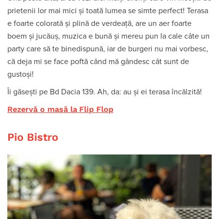
prietenii lor mai mici și toată lumea se simte perfect! Terasa
e foarte colorată și plină de verdeață, are un aer foarte
boem și jucăuș, muzica e bună și mereu pun la cale câte un
party care să te binedispună, iar de burgeri nu mai vorbesc,
că deja mi se face poftă când mă gândesc cât sunt de
gustoși!
Îi găsești pe Bd Dacia 139. Ah, da: au și ei terasa încălzită!
Rezervă o masă la
Flip Flop
Pio Bistro