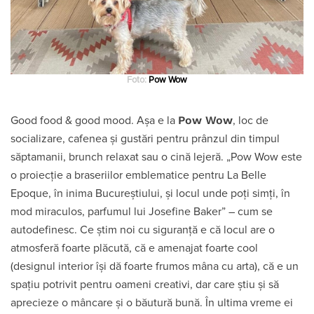
Foto:
Pow Wow
Pow Wow
Good food & good mood. Așa e la
, loc de
socializare, cafenea și gustări pentru prânzul din timpul
săptamanii, brunch relaxat sau o cină lejeră. „Pow Wow este
o proiecție a braseriilor emblematice pentru La Belle
Epoque, în inima Bucureștiului, și locul unde poți simți, în
mod miraculos, parfumul lui Josefine Baker” – cum se
autodefinesc. Ce știm noi cu siguranță e că locul are o
atmosferă foarte plăcută, că e amenajat foarte cool
(designul interior își dă foarte frumos mâna cu arta), că e un
spațiu potrivit pentru oameni creativi, dar care știu și să
aprecieze o mâncare și o băutură bună. În ultima vreme ei