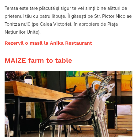
Terasa este tare plăcută și sigur te vei simți bine alături de
prietenul tău cu patru lăbuțe. Îi găsești pe Str. Pictor Nicolae
Tonitza nr.10 (pe Calea Victoriei, în apropiere de Piața
Națiunilor Unite).
Rezervă o masă la Anika Restaurant
MAIZE farm to table