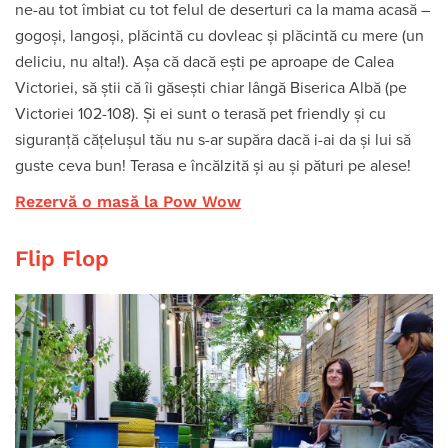
ne-au tot îmbiat cu tot felul de deserturi ca la mama acasă –
gogoși, langoși, plăcintă cu dovleac și plăcintă cu mere (un
deliciu, nu alta!). Așa că dacă ești pe aproape de Calea
Victoriei, să știi că îi găsești chiar lângă Biserica Albă (pe
Victoriei 102-108). Și ei sunt o terasă pet friendly și cu
siguranță cățelușul tău nu s-ar supăra dacă i-ai da și lui să
guste ceva bun! Terasa e încălzită și au și pături pe alese!
Rezervă o masă la Pow Wow
Flip Flop