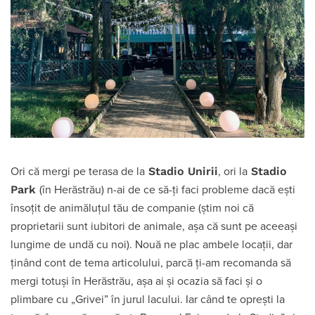
Stadio Unirii
Stadio
Ori că mergi pe terasa de la
, ori la
Park
(în Herăstrău) n-ai de ce să-ți faci probleme dacă ești
însoțit de animăluțul tău de companie (știm noi că
proprietarii sunt iubitori de animale, așa că sunt pe aceeași
lungime de undă cu noi). Nouă ne plac ambele locații, dar
ținând cont de tema articolului, parcă ți-am recomanda să
mergi totuși în Herăstrău, așa ai și ocazia să faci și o
plimbare cu „Grivei” în jurul lacului. Iar când te oprești la