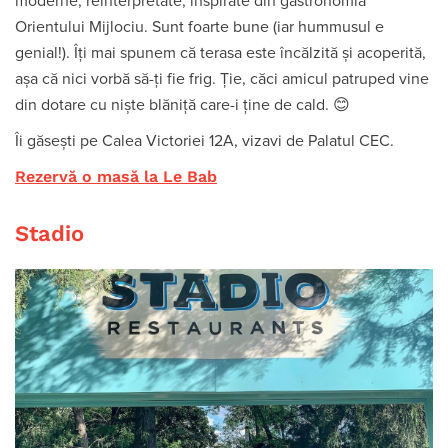
moderne, reinterpretate, inspirate din gastronomia
Orientului Mijlociu. Sunt foarte bune (iar hummusul e
genial!). Îți mai spunem că terasa este încălzită și acoperită,
așa că nici vorbă să-ți fie frig. Ție, căci amicul patruped vine
din dotare cu niște blăniță care-i ține de cald. 😊
Îi găsești pe Calea Victoriei 12A, vizavi de Palatul CEC.
Rezervă o masă la Le Bab
Stadio