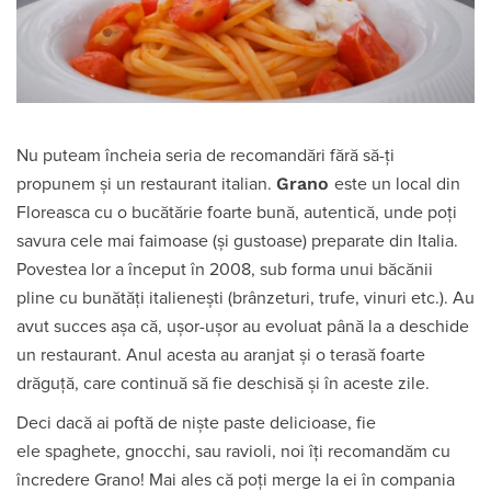
Nu puteam încheia seria de recomandări fără să-ți
Grano
propunem și un restaurant italian.
este un local din
Floreasca cu o bucătărie foarte bună, autentică, unde poți
savura cele mai faimoase (și gustoase) preparate din Italia.
Povestea lor a început în 2008, sub forma unui băcănii
pline cu bunătăți italienești (brânzeturi, trufe, vinuri etc.). Au
avut succes așa că, ușor-ușor au evoluat până la a deschide
un restaurant. Anul acesta au aranjat și o terasă foarte
drăguță, care continuă să fie deschisă și în aceste zile.
Deci dacă ai poftă de niște paste delicioase, fie
ele spaghete, gnocchi, sau ravioli, noi îți recomandăm cu
încredere Grano! Mai ales că poți merge la ei în compania