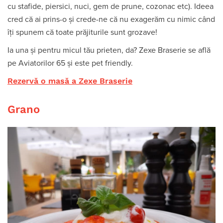
cu stafide, piersici, nuci, gem de prune, cozonac etc).
Ideea
cred că ai prins-o și crede-ne că nu exagerăm cu nimic când
îți spunem că toate prăjiturile sunt grozave!
Ia una și pentru micul tău prieten, da? Zexe Braserie se află
pe Aviatorilor 65 și este pet friendly.
Rezervă o masă a Zexe Braserie
Grano