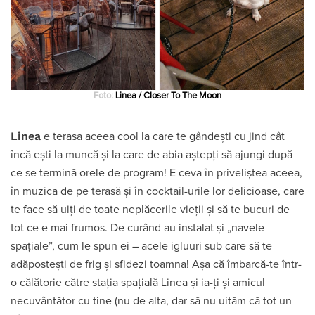
Foto:
Linea / Closer To The Moon
Linea
e terasa aceea cool la care te gândești cu jind cât
încă ești la muncă și la care de abia aștepți să ajungi după
ce se termină orele de program! E ceva în priveliștea aceea,
în muzica de pe terasă și în cocktail-urile lor delicioase, care
te face să uiți de toate neplăcerile vieții și să te bucuri de
tot ce e mai frumos. De curând au instalat și „navele
spațiale”, cum le spun ei – acele igluuri sub care să te
adăpostești de frig și sfidezi toamna! Așa că îmbarcă-te într-
o călătorie către stația spațială Linea și ia-ți și amicul
necuvântător cu tine (nu de alta, dar să nu uităm că tot un