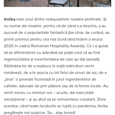
Anika
este unul dintre restaurantele noastre preferate. Și
nu numai ale noastre, pentru că de când s-a deschis, s-au
bucurat de o popularitate fantastică (ba chiar, de curând, au
primit premiul pentru cea mai bună deschidere a anului
2020 în cadrul Romanian Hospitality Awards). Ce i-a ajutat
să se diferențieze cu adevărat pe piață cred că au fost
ingeniozitatea și inventivitatea de care au dat dovadă.
Abilitatea lor de a readuce la viață mâncăruri vechi
românești, de a le asocia cu tot felul de vinuri de soi, de a
„țese” o poveste frumoasă în jurul ingredientelor de
calitate, adunate de prin pădure sau de la ferme locale. Au
venit mereu cu meniuri noi – scurte, dar executate
excepțional – și au știut să se reinventeze constant. Ziele
acestea, când toate localurile se luptă cu pandemia, Anika
pregătește noi surprize. So… stay tuned!