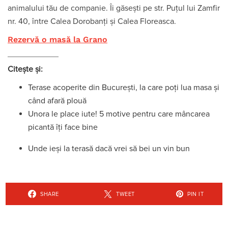
animalului tău de companie. Îi găsești pe str. Puţul lui Zamfir
nr. 40, între Calea Dorobanți și Calea Floreasca.
Rezervă o masă la Grano
Citește și:
Terase acoperite din București, la care poți lua masa și
când afară plouă
Unora le place iute! 5 motive pentru care mâncarea
picantă îți face bine
Unde ieși la terasă dacă vrei să bei un vin bun
SHARE
TWEET
PIN IT