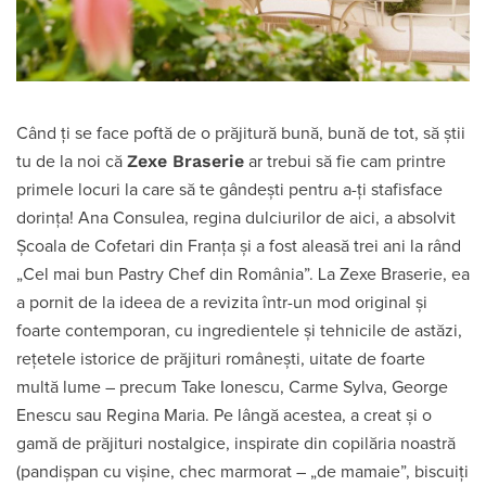
Când ți se face poftă de o prăjitură bună, bună de tot, să știi
Zexe Braserie
tu de la noi că
ar trebui să fie cam printre
primele locuri la care să te gândești pentru a-ți stafisface
dorința! Ana Consulea, regina dulciurilor de aici, a absolvit
Școala de Cofetari din Franța și a fost aleasă trei ani la rând
„Cel mai bun Pastry Chef din România”. La Zexe Braserie, ea
a pornit de la ideea de a revizita într-un mod original și
foarte contemporan, cu ingredientele și tehnicile de astăzi,
rețetele istorice de prăjituri românești, uitate de foarte
multă lume – precum Take Ionescu, Carme Sylva, George
Enescu sau Regina Maria. Pe lângă acestea, a creat și o
gamă de prăjituri nostalgice, inspirate din copilăria noastră
(pandișpan cu vișine, chec marmorat – „de mamaie”, biscuiți