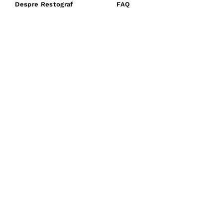
Despre Restograf
FAQ
Articole
Politică Cookies
Cariere
Politica De Anulare
Contact
Confidențialitate
Rezervare Restaurant
Termeni Și Condiții
Arhivă Articole
Ai Un Restaurant?
Business Blog