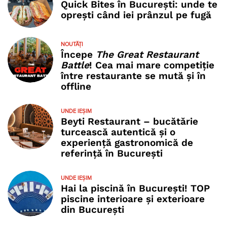
Quick Bites în București: unde te
oprești când iei prânzul pe fugă
NOUTĂȚI
Începe
The Great Restaurant
Battle
! Cea mai mare competiție
între restaurante se mută și în
offline
UNDE IEȘIM
Beyti Restaurant – bucătărie
turcească autentică și o
experiență gastronomică de
referință în București
UNDE IEȘIM
Hai la piscină în București! TOP
piscine interioare și exterioare
din București