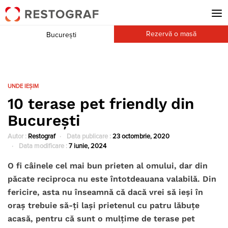
Rezervă o masă
București
UNDE IEȘIM
10 terase pet friendly din
București
Autor :
Restograf
Data publicare :
23 octombrie, 2020
Data modificare :
7 iunie, 2024
O fi c
âinele cel mai bun prieten al omului, dar din
păcate reciproca nu este întotdeauana valabilă. Din
fericire, asta nu înseamnă că dacă vrei să ieși în
oraș trebuie să-ți lași prietenul cu patru lăbuțe
acasă, pentru că sunt o mulțime de terase pet