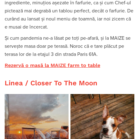
ingrediente, minuțios așezate în farfurie, ca și cum Chef-ul
pictează mai degrabă un tablou perfect, decât o farfurie. De
curând au lansat și noul meniu de toamnă, iar noi zicem că
e musai de încercat.
Și cum pandemia ne-a lăsat pe toți pe-afară, și la MAIZE se
servește masa doar pe terasă. Noroc că e tare plăcut pe
terasa lor de la etajul 3 din strada Paris 61A.
Rezervă o masă la MAIZE farm to table
Linea / Closer To The Moon