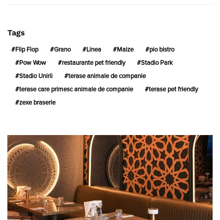
Tags
Flip Flop
Grano
Linea
Maize
pio bistro
Pow Wow
restaurante pet friendly
Stadio Park
Stadio Unirii
terase animale de companie
terase care primesc animale de companie
terase pet friendly
zexe braserie