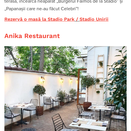
terasă, încearcă neapărat „Burgerul Faimos de la Stadio” și
„Papanașii care ne-au făcut Celebri”!
Rezervă o masă la Stadio Park
/
Stadio Unirii
Anika Restaurant