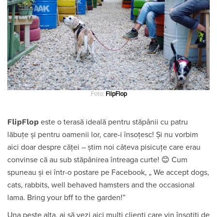
Foto:
FlipFlop
FlipFlop
este o terasă ideală pentru stăpânii cu patru
lăbuțe și pentru oamenii lor, care-i însoțesc! Și nu vorbim
aici doar despre căței – știm noi câteva pisicuțe care erau
convinse că au sub stăpânirea întreaga curte! 😊 Cum
spuneau și ei într-o postare pe Facebook, „ We accept dogs,
cats, rabbits, well behaved hamsters and the occasional
lama. Bring your bff to the garden!”
Una peste alta, ai să vezi aici mulți clienți care vin însoțiti de