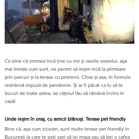
Ce bine că vremea încă ține cu noi și razele soarelui, așa
mai timide cum sunt, ne permit să ieșim încă la plimbare
prin parcuri și la terase cu prietenii. Chiar și așa, în formula
restrânsă impusă de pandemie. Și ar fi păcat ca tu să te
bucuri de toate astea, iar cățelul tău să rămână închis în
casă!
Unde ieșim în oraș, cu amicii blănoși. Terase pet friendly
Bine că, așa cum ziceam, sunt multe terase pet friendly în
București la care te poți opri să iei masa sau să bei o cafea