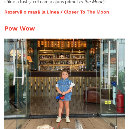
câine a fost și cel care a ajuns primul
to the Moon
)!
Rezervă o masă la
Linea / Closer To The Moon
Pow Wow