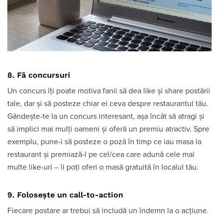
8. Fă concursuri
Un concurs îți poate motiva fanii să dea like și share postării
tale, dar și să posteze chiar ei ceva despre restaurantul tău.
Gândește-te la un concurs interesant, așa încât să atragi și
să implici mai mulți oameni și oferă un premiu atractiv. Spre
exemplu, pune-i să posteze o poză în timp ce iau masa la
restaurant și premiază-l pe cel/cea care adună cele mai
multe like-uri – îi poți oferi o masă gratuită în localul tău.
9. Folosește un call-to-action
Fiecare postare ar trebui să includă un îndemn la o acțiune.