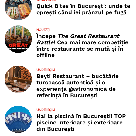
Quick Bites în București: unde te
oprești când iei prânzul pe fugă
NOUTĂȚI
Începe
The Great Restaurant
Battle
! Cea mai mare competiție
între restaurante se mută și în
offline
UNDE IEȘIM
Beyti Restaurant – bucătărie
turcească autentică și o
experiență gastronomică de
referință în București
UNDE IEȘIM
Hai la piscină în București! TOP
piscine interioare și exterioare
din București