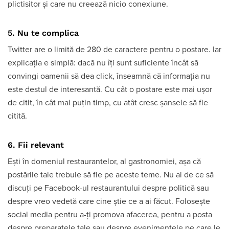
plictisitor și care nu creează nicio conexiune.
5. Nu te complica
Twitter are o limită de 280 de caractere pentru o postare. Iar
explicația e simplă: dacă nu îți sunt suficiente încât să
convingi oamenii să dea click, înseamnă că informația nu
este destul de interesantă. Cu cât o postare este mai ușor
de citit, în cât mai puțin timp, cu atât cresc șansele să fie
citită.
6. Fii relevant
Ești în domeniul restaurantelor, al gastronomiei, așa că
postările tale trebuie să fie pe aceste teme. Nu ai de ce să
discuți pe Facebook-ul restaurantului despre politică sau
despre vreo vedetă care cine știe ce a ai făcut. Folosește
social media pentru a-ți promova afacerea, pentru a posta
despre preparatele tale sau despre evenimentele pe care le