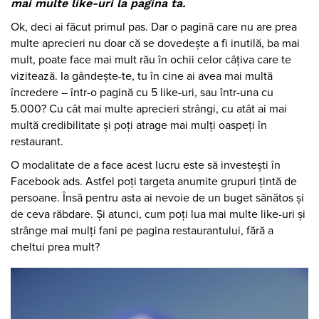
mai multe like-uri la pagina ta.
Ok, deci ai făcut primul pas. Dar o pagină care nu are prea
multe aprecieri nu doar că se dovedește a fi inutilă, ba mai
mult, poate face mai mult rău în ochii celor câțiva care te
vizitează. Ia gândește-te, tu în cine ai avea mai multă
încredere – într-o pagină cu 5 like-uri, sau într-una cu
5.000? Cu cât mai multe aprecieri strângi, cu atât ai mai
multă credibilitate și poți atrage mai mulți oaspeți în
restaurant.
O modalitate de a face acest lucru este să investești în
Facebook ads. Astfel poți targeta anumite grupuri țintă de
persoane. Însă pentru asta ai nevoie de un buget sănătos și
de ceva răbdare. Și atunci, cum poți lua mai multe like-uri și
strânge mai mulți fani pe pagina restaurantului, fără a
cheltui prea mult?