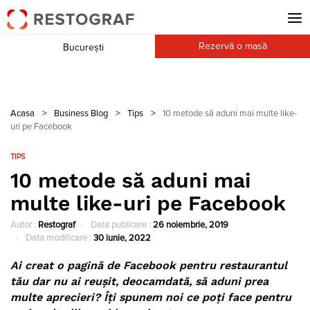
Rezervă o masă
București
Acasa
>
Business Blog
>
Tips
>
10 metode să aduni mai multe like-
uri pe Facebook
TIPS
10 metode să aduni mai
multe like-uri pe Facebook
Autor :
Restograf
Data publicare :
26 noiembrie, 2019
Data modificare :
30 iunie, 2022
Ai creat o pagină de Facebook pentru restaurantul
tău dar nu ai reușit, deocamdată, să aduni prea
multe aprecieri? Îți spunem noi ce poți face pentru