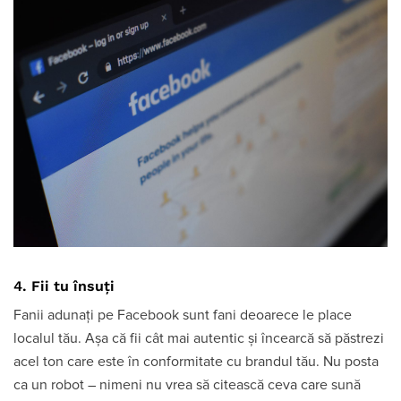
4. Fii tu însuți
Fanii adunați pe Facebook sunt fani deoarece le place
localul tău. Așa că fii cât mai autentic și încearcă să păstrezi
acel ton care este în conformitate cu brandul tău. Nu posta
ca un robot – nimeni nu vrea să citească ceva care sună