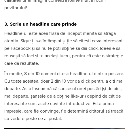
calitatea unei imagini contează foarte mult în ochii
privitorului!
3. Scrie un headline care prinde
Headline-ul este acea frază de început menită să atragă
atenția. Sigur ți s-a întâmplat și ție să citești ceva interesant
pe Facebook și să nu te poți abține să dai click. Ideea e să
reușești să faci și tu același lucru, pentru că este o strategie
care dă rezultate.
În medie, 8 din 10 oameni citesc headline-ul dintr-o postare.
Cu toate acestea, doar 2 din 10 vor da click pentru a citi mai
departe. Asta înseamnă că succesul unei postări (și de aici,
mai departe, șansele de a obține like-uri) depind de cât de
interesante sunt acele cuvinte introductive. Este prima
impresie, care fie convinge, fie determină cititorul să treacă
cu vedere peste ce ai postat.