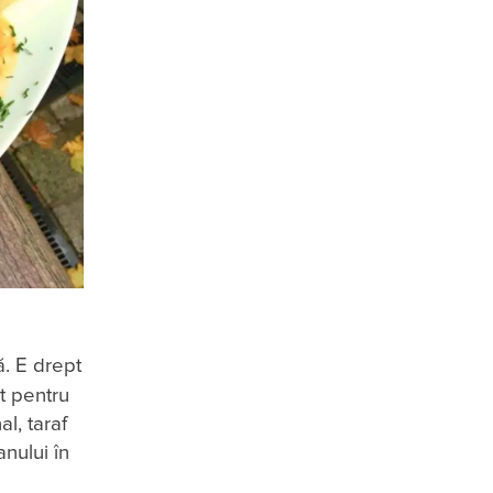
. E drept
it pentru
l, taraf
nului în