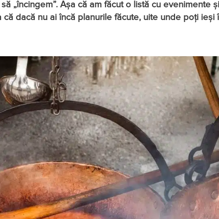
 să „încingem”. Așa că am făcut o listă cu evenimente 
ă dacă nu ai încă planurile făcute, uite unde poți ieși 