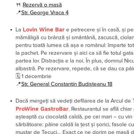
🍴
Rezervă o masă
📍
Str. George Vraca 4
Lovin Wine Bar
La
e petrecere și în casă, și pe
mămăligă cu brânză și smântână, zacuscă, ciolan 
pentru toată lumea că așa e românul: împarte tot.
la pachet. Pe rezervare și aici ca să fie totul gat
partea lor. Distracția e la noi. În plus, domnul
albastră. Pe rezervare, repede, că se dau ca pâ
🗓 1 decembrie
📍
Str. General Constantin Budișteanu 18
Dacă mergeți să vedeți defilarea de la Arcul de 
ProWine GastroBar
. Restaurantul se află chiar
așteaptă cu ciocolată caldă, pe cei mari – cu vin f
sărbătoare: pâine caldă la țest și șorici, fasole 
muștar de Tecuci… Exact ce ne dorim pe masă de Z