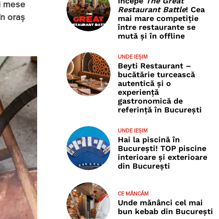
Începe
The Great
și mese
Restaurant Battle
! Cea
în oraș
mai mare competiție
între restaurante se
mută și în offline
UNDE IEȘIM
Beyti Restaurant –
bucătărie turcească
autentică și o
experiență
gastronomică de
referință în București
UNDE IEȘIM
Hai la piscină în
București! TOP piscine
interioare și exterioare
din București
CE MÂNCĂM
Unde mănânci cel mai
bun kebab din București