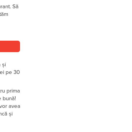
rant. Să
ctăm
 și
rei pe 30
tru prima
e bună!
 vor avea
ncă și