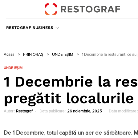
RESTOGRAF BUSINESS
Acasa
>
PRIN ORAȘ
>
UNDE IEȘIM
>
1 Decembrie la restaurant: ce au p
UNDE IEȘIM
1 Decembrie la res
pregătit localurile
Autor :
Restograf
Data publicare :
26 noiembrie, 2025
Data modificare 
De 1 Decembrie, totul capătă un aer de sărbătoare. M