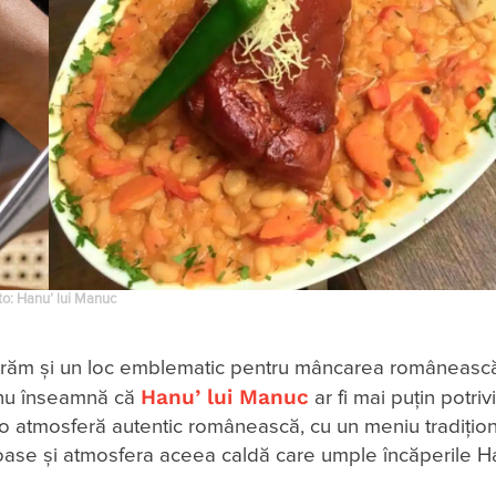
to: Hanu’ lui Manuc
sugerăm și un loc emblematic pentru mâncarea românească
Hanu’ lui Manuc
a nu înseamnă că
ar fi mai puțin potriv
r-o atmosferă autentic românească, cu un meniu tradiționa
oase și atmosfera aceea caldă care umple încăperile Ha