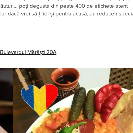
 băuturi… poți degusta din peste 400 de etichete atent
r dacă vrei să-ți iei și pentru acasă, au reduceri speci
in Bulevardul Mărăști 20A