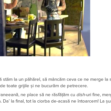
să stăm la un păhărel, să mâncăm ceva ce ne merge la su
 de toate grijile și ne bucurăm de petrecere.
eraneeană, ne place să ne răsfățăm cu
dish-
uri fine, me
 Da’ la final, tot la ciorba de-acasă ne întoarcem! La șu