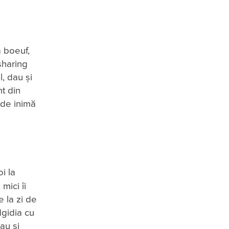
ă boeuf,
sharing
, dau și
nt din
 de inimă
i la
mici îi
e la zi de
dgidia cu
au și