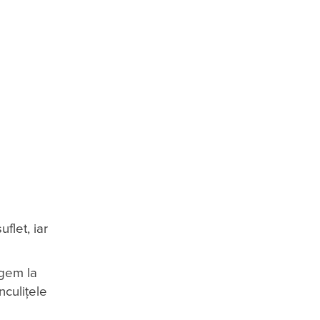
flet, iar
rgem la
nculițele