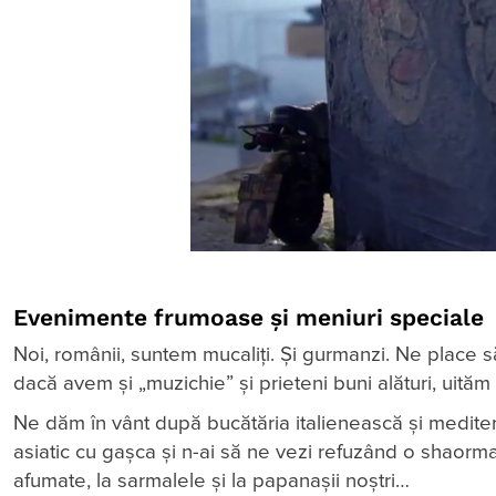
Evenimente frumoase și meniuri speciale
Noi, românii, suntem mucaliți. Și gurmanzi. Ne place 
dacă avem și „muzichie” și prieteni buni alături, uităm
Ne dăm în vânt după bucătăria italienească și medit
asiatic cu gașca și n-ai să ne vezi refuzând o shaorma.
afumate, la sarmalele și la papanașii noștri…