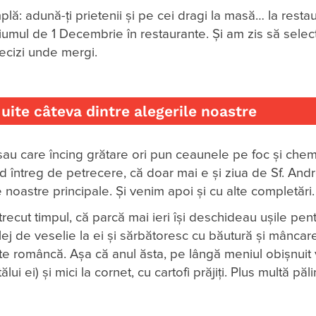
lă: adună-ți prietenii și pe cei dragi la masă… la restau
iumul de 1 Decembrie în restaurante. Și am zis să sele
 decizi unde mergi.
uite câteva dintre alegerile noastre
 sau care încing grătare ori pun ceaunele pe foc și chem
nd întreg de petrecere, că doar mai e și ziua de Sf. And
 noastre principale. Și venim apoi și cu alte completări.
 trecut timpul, că parcă mai ieri își deschideau ușile pen
lej de veselie la ei și sărbătoresc cu băutură și mâncar
te româncă. Așa că anul ăsta, pe lângă meniul obișnuit
 ei) și mici la cornet, cu cartofi prăjiți. Plus multă păli