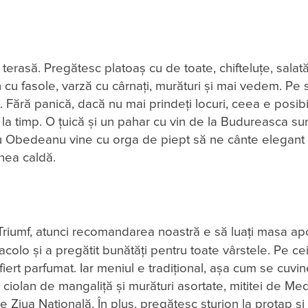
 terasă. Pregătesc platoaș cu de toate, chifteluțe, salat
cu fasole, varză cu cârnați, murături și mai vedem. Pe 
 Fără panică, dacă nu mai prindeți locuri, ceea e posibil
a la timp. O țuică și un pahar cu vin de la Budureasca su
 Nicu Obedeanu vine cu orga de piept să ne cânte elegant
inea caldă.
Triumf, atunci recomandarea noastră e să luați masa apo
 acolo și a pregătit bunătăți pentru toate vârstele. Pe cei 
iert parfumat. Iar meniul e tradițional, așa cum se cuvin
cu ciolan de mangaliță și murături asortate, mititei de Me
iua Națională. În plus, pregătesc sturion la proțap și 