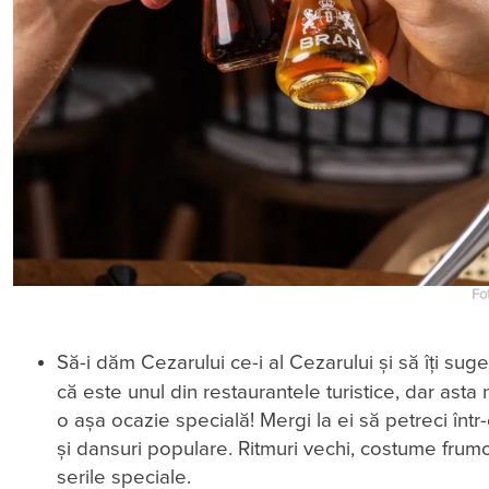
Fo
Să-i dăm Cezarului ce-i al Cezarului și să îți 
că este unul din restaurantele turistice, dar ast
o așa ocazie specială! Mergi la ei să petreci înt
și dansuri populare. Ritmuri vechi, costume frum
serile speciale.