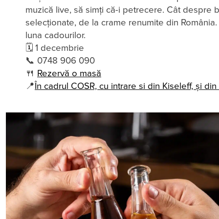
muzică live, să simți că-i petrecere. Cât despre
selecționate, de la crame renumite din România. Ia
luna cadourilor.
🗓 1 decembrie
📞 0748 906 090
🍴
Rezervă o masă
📍
În cadrul COSR, cu intrare si din Kiseleff, și d