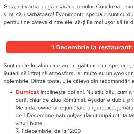
Gata, că vorba lungă-i sărăcia omului! Concluzia e simp
simți că-i sărbătoare! Evenimente speciale sunt cu du
pentru tine câteva dintre ele, să-ți fie mai ușor să te
1 Decembrie la restaurant: 
Sunt multe localuri care au pregătit meniuri speciale,
lăutarii să întrețină atmosfera. Iar multe au un weeke
noiembrie. Dintre toate, uite câteva din recomandările
Dumicat
împlinește doi ani. Nu știu, zău, cum a
oară, chiar de Ziua României. Așadar, e dublu pri
Melinda, ownerul, e jumătate unguroaică, jumăta
de 1 Decembrie bab gulyas (făcut după rețeta tatălui
vinuri bune.
🗓 1 decembrie, de la 12:00