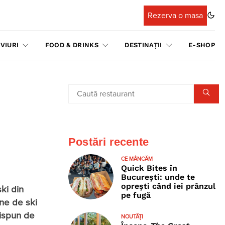
Rezerva o masa
VIURI
FOOD & DRINKS
DESTINAȚII
E-SHOP
Postări recente
CE MÂNCĂM
Quick Bites în
București: unde te
oprești când iei prânzul
ski din
pe fugă
une de ski
dispun de
NOUTĂȚI