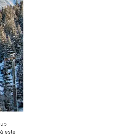
sub
nă este