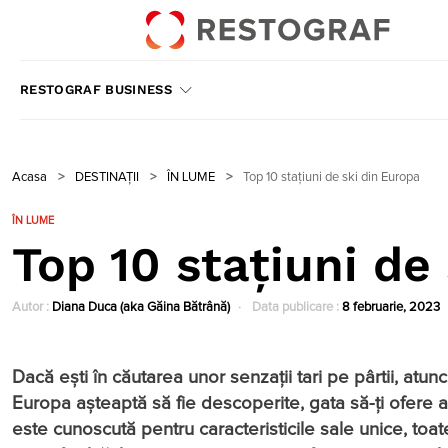
RESTOGRAF BUSINESS
Acasa
>
DESTINAȚII
>
ÎN LUME
>
Top 10 stațiuni de ski din Europa
ÎN LUME
Top 10 stațiuni de
Autor :
Diana Duca (aka Găina Bătrână)
Data publicare :
8 februarie, 2023
Dacă eşti în căutarea unor senzații tari pe pârtii, atun
Europa așteaptă să fie descoperite, gata să-ți ofere a
este cunoscută pentru caracteristicile sale unice, toat