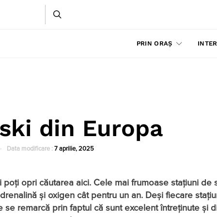
PRIN ORAȘ
INTER
 ski din Europa
Data modificare :
7 aprilie, 2025
ci poţi opri căutarea aici. Cele mai frumoase stațiuni de 
drenalină și oxigen cât pentru un an. Deși fiecare stați
e se remarcă prin faptul că sunt excelent întreţinute şi 