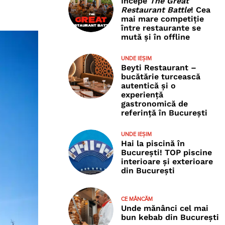
Începe
The Great
Restaurant Battle
! Cea
mai mare competiție
între restaurante se
mută și în offline
UNDE IEȘIM
Beyti Restaurant –
bucătărie turcească
autentică și o
experiență
gastronomică de
referință în București
UNDE IEȘIM
Hai la piscină în
București! TOP piscine
interioare și exterioare
din București
CE MÂNCĂM
Unde mănânci cel mai
bun kebab din București