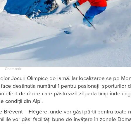
Chamonix
melor Jocuri Olimpice de iarnă. Iar localizarea sa pe Mon
îl face destinaţia numărul 1 pentru pasionații sporturilor d
 un efect de răcire care păstrează zăpada timp îndelung
 condiții din Alpi.
 Brévent – Flégère, unde vor găsi pârtii pentru toate ni
iile vor găsi facilități bune de învățare în zonele Dom