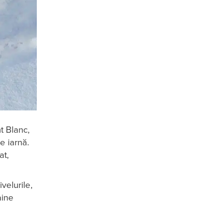
t Blanc,
e iarnă.
at,
velurile,
aine