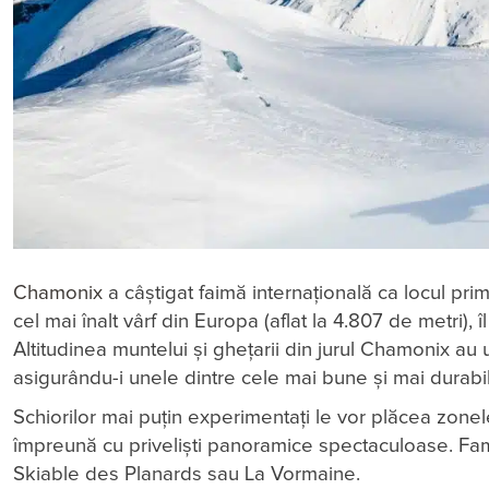
Chamonix
a câștigat faimă internațională ca locul pri
cel mai înalt vârf din Europa (aflat la 4.807 de metri), 
Altitudinea muntelui și ghețarii din jurul Chamonix au
asigurându-i unele dintre cele mai bune și mai durabile
Schiorilor mai puțin experimentați le vor plăcea zonele
împreună cu privelişti panoramice spectaculoase. Famil
Skiable des Planards sau La Vormaine.