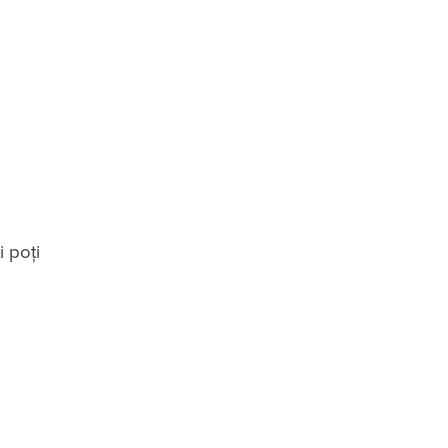
u
i poţi