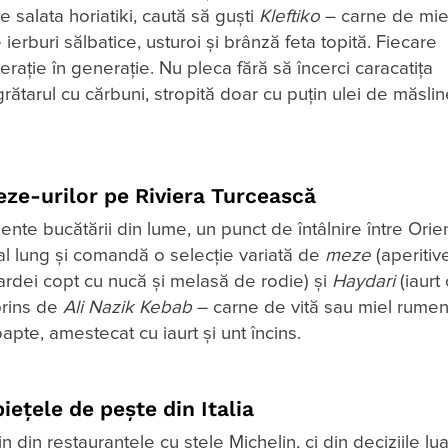
 salata horiatiki, caută să guști
Kleftiko
– carne de mie
ierburi sălbatice, usturoi și brânză feta topită. Fiecare
ație în generație. Nu pleca fără să încerci caracatița
rătarul cu cărbuni, stropită doar cu puțin ulei de măsli
ze-urilor pe Riviera Turcească
ente bucătării din lume, un punct de întâlnire între Orien
ual lung și comandă o selecție variată de
meze
(aperitive
ardei copt cu nucă și melasă de rodie) și
Haydari
(iaurt
rprins de
Ali Nazik Kebab
– carne de vită sau miel rumeni
apte, amestecat cu iaurt și unt încins.
iețele de pește din Italia
din restaurantele cu stele Michelin, ci din deciziile lu