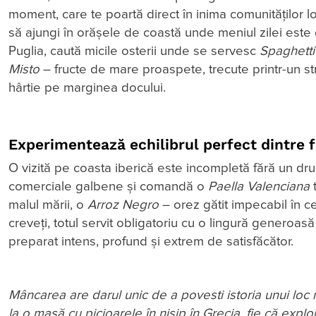
moment, care te poartă direct în inima comunităților 
să ajungi în orășele de coastă unde meniul zilei este d
Puglia, caută micile osterii unde se servesc
Spaghetti 
Misto
– fructe de mare proaspete, trecute printr-un strat
hârtie pe marginea docului.
Experimentează echilibrul perfect dintre f
O vizită pe coasta iberică este incompletă fără un dr
comerciale galbene și comandă o
Paella Valenciana
t
malul mării, o
Arroz Negro
– orez gătit impecabil în 
creveți, totul servit obligatoriu cu o lingură generoa
preparat intens, profund și extrem de satisfăcător.
Mâncarea are darul unic de a povesti istoria unui loc m
la o masă cu picioarele în nisip în Grecia, fie că explo