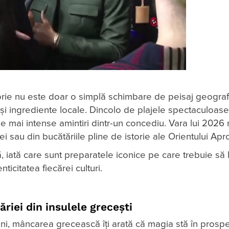
rie nu este doar o simplă schimbare de peisaj geografi
și ingrediente locale. Dincolo de plajele spectaculoase
le mai intense amintiri dintr-un concediu. Vara lui 202
 sau din bucătăriile pline de istorie ale Orientului Apro
, iată care sunt preparatele iconice pe care trebuie să 
ticitatea fiecărei culturi.
riei din insulele grecești
ni, mâncarea grecească îți arată că magia stă în prosp