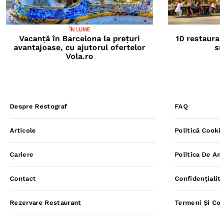
ÎN LUME
Vacanță în Barcelona la prețuri
10 restaura
avantajoase, cu ajutorul ofertelor
s
Vola.ro
Despre Restograf
FAQ
Articole
Politică Cook
Cariere
Politica De A
Contact
Confidențiali
Rezervare Restaurant
Termeni Și Co