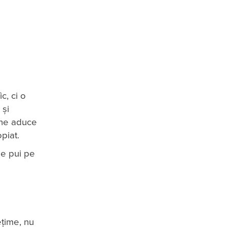
c, ci o
 și
6 ne aduce
piat.
le pui pe
ețime, nu