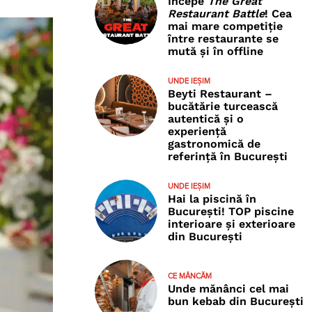
Începe
The Great
Restaurant Battle
! Cea
mai mare competiție
între restaurante se
mută și în offline
UNDE IEȘIM
Beyti Restaurant –
bucătărie turcească
autentică și o
experiență
gastronomică de
referință în București
UNDE IEȘIM
Hai la piscină în
București! TOP piscine
interioare și exterioare
din București
CE MÂNCĂM
Unde mănânci cel mai
bun kebab din București