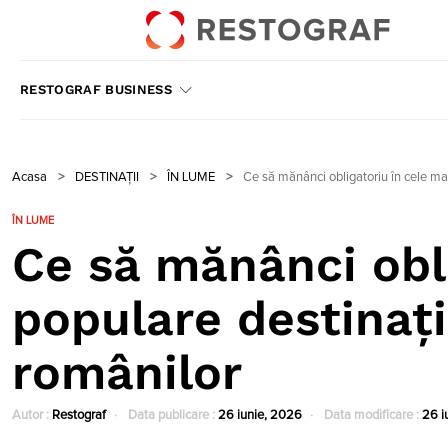
RESTOGRAF BUSINESS
Acasa
>
DESTINAȚII
>
ÎN LUME
>
Ce să mănânci obligatoriu în cele mai
ÎN LUME
Ce să mănânci obli
populare destinați
românilor
Autor :
Restograf
Data publicare :
26 iunie, 2026
Data modificare :
26 i