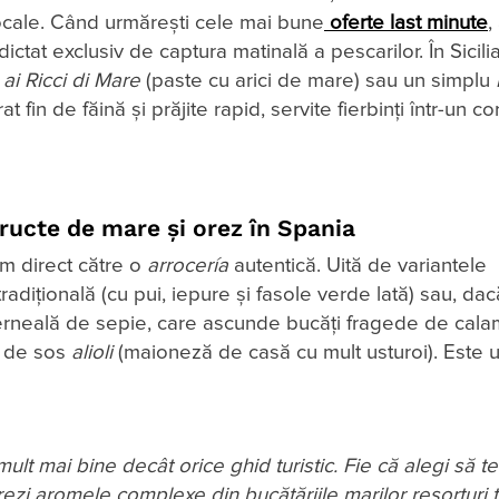
locale. Când urmărești cele mai bune
oferte last minute
,
ictat exclusiv de captura matinală a pescarilor. În Sicili
ai Ricci di Mare
(paste cu arici de mare) sau un simplu
 fin de făină și prăjite rapid, servite fierbinți într-un c
ructe de mare și orez în Spania
um direct către o
arrocería
autentică. Uită de variantele
radițională (cu pui, iepure și fasole verde lată) sau, dac
cerneală de sepie, care ascunde bucăți fragede de cala
să de sos
alioli
(maioneză de casă cu mult usturoi). Este 
ult mai bine decât orice ghid turistic. Fie că alegi să te
rezi aromele complexe din bucătăriile marilor resorturi t