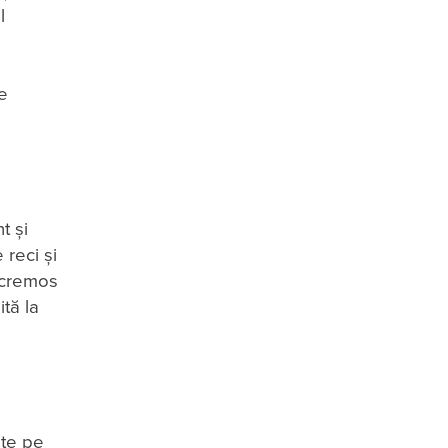
l
ne
t și
 reci și
 cremos
tă la
ate pe