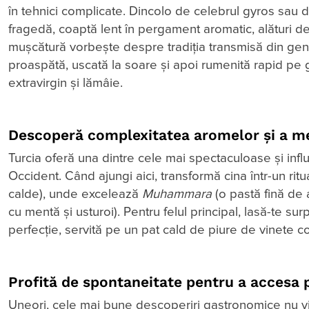
în tehnici complicate. Dincolo de celebrul gyros sau de
fragedă, coaptă lent în pergament aromatic, alături de 
mușcătură vorbește despre tradiția transmisă din gener
proaspătă, uscată la soare și apoi rumenită rapid pe g
extravirgin și lămâie.
Descoperă complexitatea aromelor și a me
Turcia oferă una dintre cele mai spectaculoase și influ
Occident. Când ajungi aici, transformă cina într-un rit
calde), unde excelează
Muhammara
(o pastă fină de 
cu mentă și usturoi). Pentru felul principal, lasă-te su
perfecție, servită pe un pat cald de piure de vinete co
Profită de spontaneitate pentru a accesa p
Uneori, cele mai bune descoperiri gastronomice nu vin 