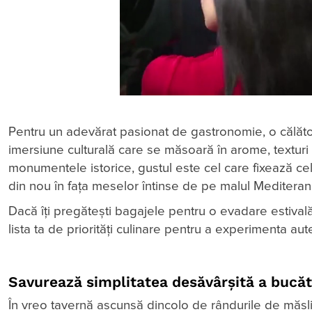
Pentru un adevărat pasionat de gastronomie, o călăto
imersiune culturală care se măsoară în arome, texturi 
monumentele istorice, gustul este cel care fixează ce
din nou în fața meselor întinse de pe malul Mediteranei
Dacă îți pregătești bagajele pentru o evadare estivală
lista ta de priorități culinare pentru a experimenta auten
Savurează simplitatea desăvârșită a bucătă
În vreo tavernă ascunsă dincolo de rândurile de măsli