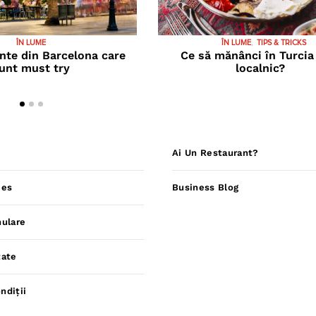
ÎN LUME
ÎN LUME
TIPS & TRICKS
nte din Barcelona care
Ce să mănânci în Turcia
unt must try
localnic?
Ai Un Restaurant?
ies
Business Blog
nulare
tate
ndiții