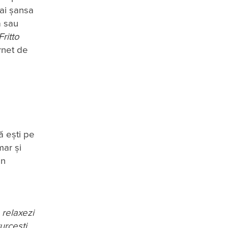
 ai șansa
a sau
Fritto
ornet de
ă ești pe
mar și
un
 relaxezi
urcești,