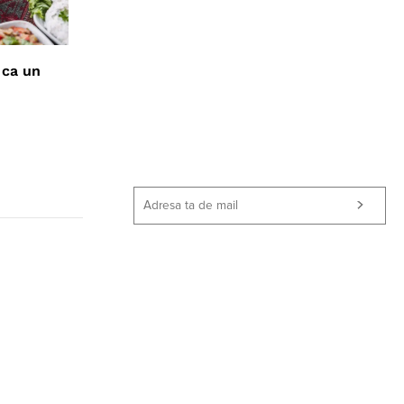
ÎN LUME
 ca un
Faci un Salt în Grecia vara asta? Uite
ce taverne să-ți treci pe listă