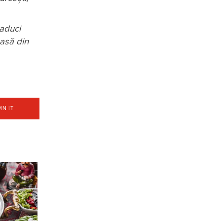
 aduci
masă din
PIN IT