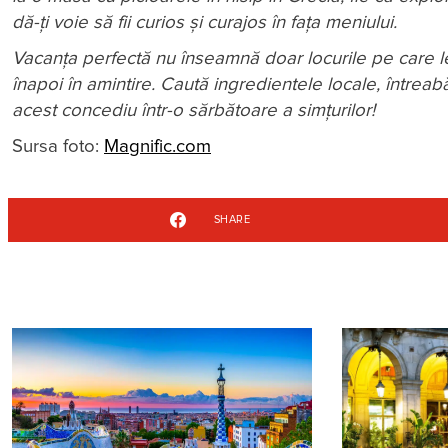
dă-ți voie să fii curios și curajos în fața meniului.
Vacanța perfectă nu înseamnă doar locurile pe care le 
înapoi în amintire. Caută ingredientele locale, întrea
acest concediu într-o sărbătoare a simțurilor!
Sursa foto:
Magnific.com
SHARE