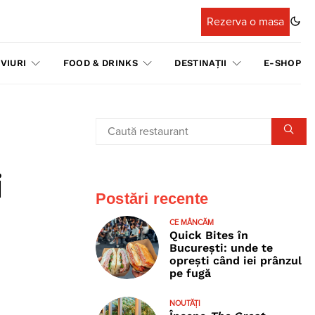
Rezerva o masa
VIURI
FOOD & DRINKS
DESTINAȚII
E-SHOP
i
Postări recente
CE MÂNCĂM
Quick Bites în
București: unde te
oprești când iei prânzul
pe fugă
NOUTĂȚI