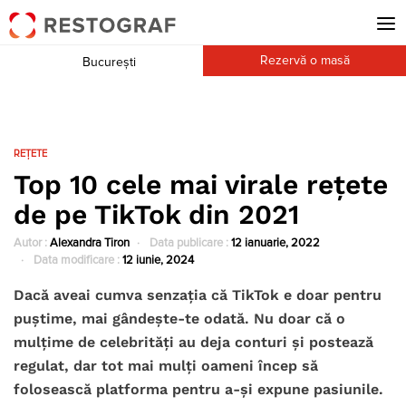
Rezervă o masă
București
REȚETE
Top 10 cele mai virale rețete
de pe TikTok din 2021
Autor :
Alexandra Tiron
Data publicare :
12 ianuarie, 2022
Data modificare :
12 iunie, 2024
Dacă aveai cumva senzația că TikTok e doar pentru
puștime, mai gândește-te odată. Nu doar că o
mulțime de celebrități au deja conturi și postează
regulat, dar tot mai mulți oameni încep să
folosească platforma pentru a-și expune pasiunile.