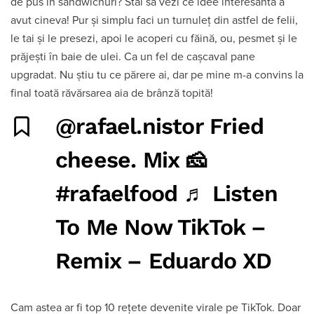
de pus în sandwichuri? Stai să vezi ce idee interesantă a
avut cineva! Pur și simplu faci un turnuleț din astfel de felii,
le tai și le presezi, apoi le acoperi cu făină, ou, pesmet și le
prăjești în baie de ulei. Ca un fel de cașcaval pane
upgradat. Nu știu tu ce părere ai, dar pe mine m-a convins la
final toată răvărsarea aia de brânză topită!
@rafael.nistor
Fried
cheese. Mix 🧀
#rafaelfood
♬ Listen
To Me Now TikTok –
Remix – Eduardo XD
Cam astea ar fi top 10 rețete devenite virale pe TikTok. Doar