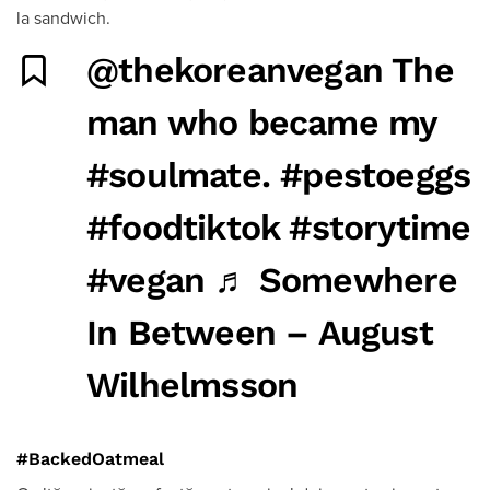
la sandwich.
@thekoreanvegan
The
man who became my
#soulmate
.
#pestoeggs
#foodtiktok
#storytime
#vegan
♬ Somewhere
In Between – August
Wilhelmsson
#BackedOatmeal