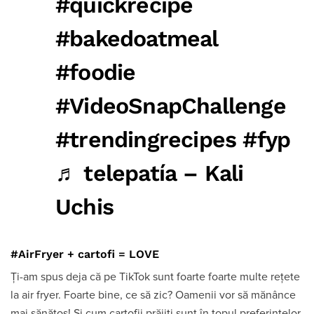
#quickrecipe
#bakedoatmeal
#foodie
#VideoSnapChallenge
#trendingrecipes
#fyp
♬ telepatía – Kali
Uchis
#AirFryer + cartofi = LOVE
Ți-am spus deja că pe TikTok sunt foarte foarte multe rețete
la air fryer. Foarte bine, ce să zic? Oamenii vor să mănânce
mai sănătos! Și cum cartofii prăjiți sunt în topul preferințelor