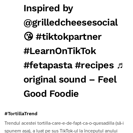
Inspired by
@grilledcheesesocial
😘
#tiktokpartner
#LearnOnTikTok
#fetapasta
#recipes
♬
original sound – Feel
Good Foodie
#TortillaTrend
Trendul acestei tortilla-care-e-de-fapt-ca-o-quesadilla (să-i
spunem așa), a luat pe sus TikTok-ul la începutul anului