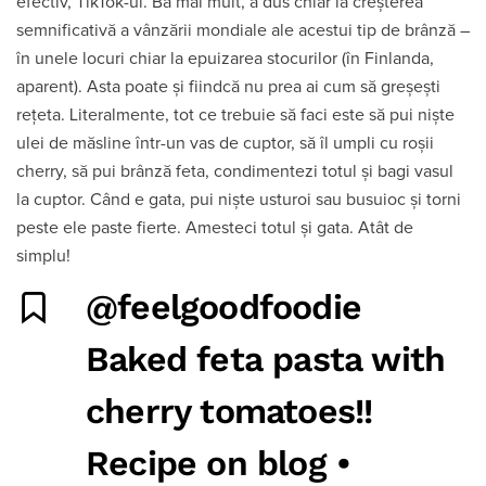
efectiv, TikTok-ul. Ba mai mult, a dus chiar la creșterea
semnificativă a vânzării mondiale ale acestui tip de brânză –
în unele locuri chiar la epuizarea stocurilor (în Finlanda,
aparent). Asta poate și fiindcă nu prea ai cum să greșești
rețeta. Literalmente, tot ce trebuie să faci este să pui niște
ulei de măsline într-un vas de cuptor, să îl umpli cu roșii
cherry, să pui brânză feta, condimentezi totul și bagi vasul
la cuptor. Când e gata, pui niște usturoi sau busuioc și torni
peste ele paste fierte. Amesteci totul și gata. Atât de
simplu!
@feelgoodfoodie
Baked feta pasta with
cherry tomatoes!!
Recipe on blog •