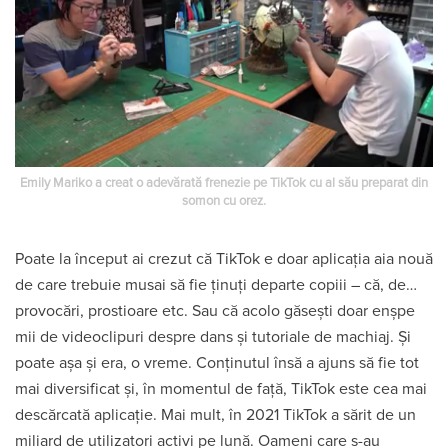
Emily Mariko a creat o adevărată frenezie pe TikTok cu al său preparat din
somon cu orez.
Poate la început ai crezut că TikTok e doar aplicația aia nouă
de care trebuie musai să fie ținuți departe copiii – că, de…
provocări, prostioare etc. Sau că acolo găsești doar enșpe
mii de videoclipuri despre dans și tutoriale de machiaj. Și
poate așa și era, o vreme. Conținutul însă a ajuns să fie tot
mai diversificat și, în momentul de față, TikTok este cea mai
descărcată aplicație. Mai mult, în 2021 TikTok a sărit de un
miliard de utilizatori activi pe lună. Oameni care s-au