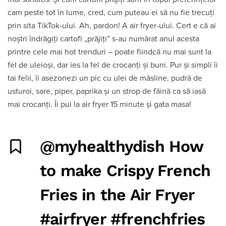
cam peste tot în lume, cred, cum puteau ei să nu fie trecuți
prin sita TikTok-ului. Ah, pardon! A air fryer-ului. Cert e că ai
noștri îndrăgiți cartofi „prăjiți” s-au numărat anul acesta
printre cele mai hot trenduri – poate fiindcă nu mai sunt la
fel de uleioși, dar ies la fel de crocanți și buni. Pur și simpli îi
tai felii, îi asezonezi un pic cu ulei de măsline, pudră de
usturoi, sare, piper, paprika și un strop de făină ca să iasă
mai crocanți. Îi pui la air fryer 15 minute și gata masa!
@myhealthydish
How
to make Crispy French
Fries in the Air Fryer
#airfryer
#frenchfries