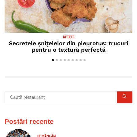
REȚETE
Secretele șnițelelor din pleurotus: trucuri
C
pentru o textură perfectă
Postări recente
CE MÂNCĂM