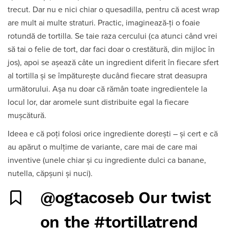
trecut. Dar nu e nici chiar o quesadilla, pentru că acest wrap
are mult ai multe straturi. Practic, imaginează-ți o foaie
rotundă de tortilla. Se taie raza cercului (ca atunci când vrei
să tai o felie de tort, dar faci doar o crestătură, din mijloc în
jos), apoi se așează câte un ingredient diferit în fiecare sfert
al tortilla și se împăturește ducând fiecare strat deasupra
următorului. Așa nu doar că rămân toate ingredientele la
locul lor, dar aromele sunt distribuite egal la fiecare
mușcătură.
Ideea e că poți folosi orice ingrediente dorești – și cert e că
au apărut o mulțime de variante, care mai de care mai
inventive (unele chiar și cu ingrediente dulci ca banane,
nutella, căpșuni și nuci).
@ogtacoseb
Our twist
on the
#tortillatrend