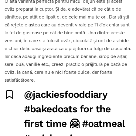
O altă variantă perfectă pentru micul dejun este și acest
ovăz preparat la cuptor. Și da, e adevărat că pe cât e de
sănătos, pe atât de lipsit e, de cele mai multe ori. Dar să știi
că rețetele astea care au devenit virale pe TikTok chiar sunt
la fel de gustoase pe cât de bine arată. Una dintre aceste
versiuni, în care s-a folosit ovăz, ciocolată și unt de arahide
e chiar delicioasă și arată ca o prăjitură cu fulgi de ciocolată.
Iar dacă adaugi ingrediente precum banane, sirop de arțar,
sare, ouă, vanilie etc., creezi practic o prăjitură pe bază de
ovăz, la cană, care nu e nici foarte dulce, dar foarte
satisfăcătoare.
@jackiesfooddiary
#bakedoats
for the
first time 🤗
#oatmeal