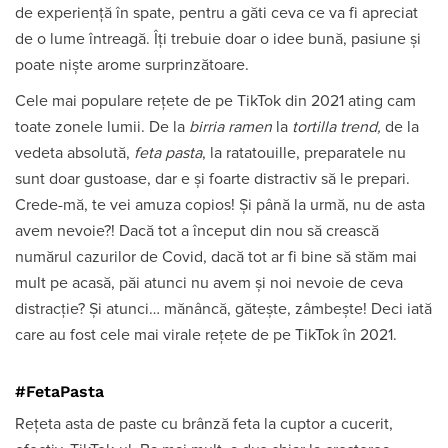
de experiență în spate, pentru a găti ceva ce va fi apreciat
de o lume întreagă. Îți trebuie doar o idee bună, pasiune și
poate niște arome surprinzătoare.
Cele mai populare rețete de pe TikTok din 2021 ating cam
toate zonele lumii. De la
birria ramen
la
tortilla trend,
de la
vedeta absolută,
feta pasta
, la ratatouille, preparatele nu
sunt doar gustoase, dar e și foarte distractiv să le prepari.
Crede-mă, te vei amuza copios! Și până la urmă, nu de asta
avem nevoie?! Dacă tot a început din nou să crească
numărul cazurilor de Covid, dacă tot ar fi bine să stăm mai
mult pe acasă, păi atunci nu avem și noi nevoie de ceva
distracție? Și atunci… mănâncă, gătește, zâmbește! Deci iată
care au fost cele mai virale rețete de pe TikTok în 2021.
#FetaPasta
Rețeta asta de paste cu brânză feta la cuptor a cucerit,