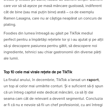
care vor să să așeze pe masă mâncare gustoasă, indiferent
cât de bine (sau mai puțin bine) arată – ca de exemplu
Ramen Lasagna, care nu ar câștiga neapărat un concurs de
plating.
Foodies din lumea întreagă au găsit pe TikTok mediul
perfect pentru a împărtăși rețetele lor și i-au ajutat și pe alții
să-și descopere pasiunea pentru gătit, să descopere noi
ingrediente, tehnici sau chiar gastronomii din diverse părți
ale lumii.
Top 10 cele mai virale rețete de pe TikTik
raport
La finalul anului, în decembrie, TikTok a lansat un
,
un top al celor mai urmărite conturi. Și e suficient să-ți spun
că un întreg capitol este dedicat mâncării, ca să îți dai
seama cam cât de relevant a devenit segmentul. Concluzia
ar fi că nu e nevoie să fii un chef profesionist, cu ani întregi