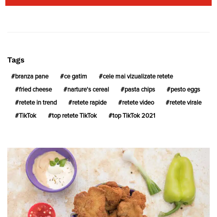
Tags
branza pane
ce gatim
cele mai vizualizate retete
fried cheese
narture's cereal
pasta chips
pesto eggs
retete in trend
retete rapide
retete video
retete virale
TikTok
top retete TikTok
top TikTok 2021