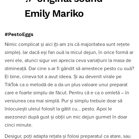
Emily Mariko
#PestoEggs
Nimic complicat și aici (ți-am zis că majoritatea sunt rețete
simple). Iar dacă eși fan ouă la micul dejun, în orice formă ar
veni ele, atunci sigur vei aprecia ceva variațiuni la masa de
dimineață. Dar cine s-ar fi gândit să amestece pesto cu ouă?
Ei bine, cineva tot a avut ideea. Și au devenit virale pe
TikTok ca o metodă de a da un plus valoare unui preparat
care e foarte simplu de făcut. Pentru că e ca o omletă – în
versiunea cea mai simplă. Pur și simplu trebuie doar să
înlocuiești uleiul folosit la gătit cu… pesto. Apoi le
asezonezi după gust și obții un mic dejun gurmet în doar
cinci minute.
Desigur, poți adapta rețata și folosi preparatul ca atare, sau