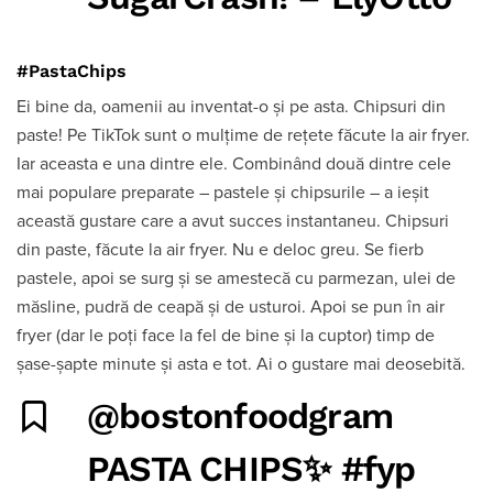
#PastaChips
Ei bine da, oamenii au inventat-o și pe asta. Chipsuri din
paste! Pe TikTok sunt o mulțime de rețete făcute la air fryer.
Iar aceasta e una dintre ele. Combinând două dintre cele
mai populare preparate – pastele și chipsurile – a ieșit
această gustare care a avut succes instantaneu. Chipsuri
din paste, făcute la air fryer. Nu e deloc greu. Se fierb
pastele, apoi se surg și se amestecă cu parmezan, ulei de
măsline, pudră de ceapă și de usturoi. Apoi se pun în air
fryer (dar le poți face la fel de bine și la cuptor) timp de
șase-șapte minute și asta e tot. Ai o gustare mai deosebită.
@bostonfoodgram
PASTA CHIPS✨
#fyp