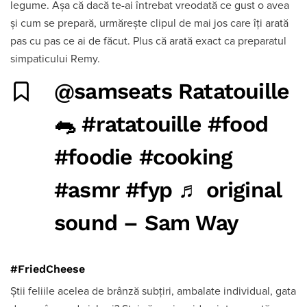
legume. Așa că dacă te-ai întrebat vreodată ce gust o avea
și cum se prepară, urmărește clipul de mai jos care îți arată
pas cu pas ce ai de făcut. Plus că arată exact ca preparatul
simpaticului Remy.
@samseats
Ratatouille
🐀
#ratatouille
#food
#foodie
#cooking
#asmr
#fyp
♬ original
sound – Sam Way
#FriedCheese
Știi feliile acelea de brânză subțiri, ambalate individual, gata