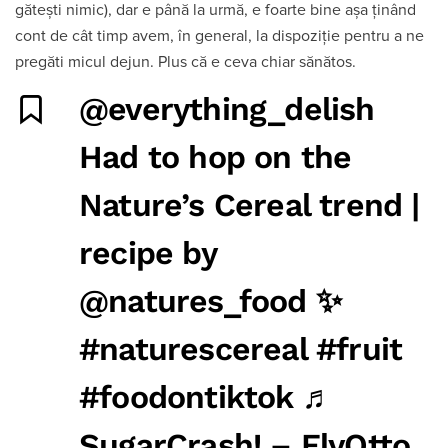
gătești nimic), dar e până la urmă, e foarte bine așa ținând
cont de cât timp avem, în general, la dispoziție pentru a ne
pregăti micul dejun. Plus că e ceva chiar sănătos.
@everything_delish
Had to hop on the
Nature’s Cereal trend |
recipe by
@natures_food ✨
#naturescereal
#fruit
#foodontiktok
♬
SugarCrash! – ElyOtto