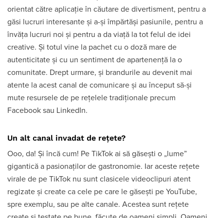
orientat către aplicație în căutare de divertisment, pentru a
găsi lucruri interesante și a-și împărtăși pasiunile, pentru a
învăța lucruri noi și pentru a da viață la tot felul de idei
creative. Și totul vine la pachet cu o doză mare de
autenticitate și cu un sentiment de apartenență la o
comunitate. Drept urmare, și brandurile au devenit mai
atente la acest canal de comunicare și au început să-și
mute resursele de pe rețelele tradiționale precum
Facebook sau LinkedIn.
Un alt canal invadat de rețete?
Ooo, da! Și încă cum! Pe TikTok ai să găsești o „lume”
gigantică a pasionaților de gastronomie. Iar aceste rețete
virale de pe TikTok nu sunt clasicele videoclipuri atent
regizate și create ca cele pe care le găsești pe YouTube,
spre exemplu, sau pe alte canale. Acestea sunt rețete
create și testate pe bune, făcute de oameni simpli. Oameni