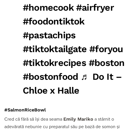
#homecook
#airfryer
#foodontiktok
#pastachips
#tiktoktailgate
#foryou
#tiktokrecipes
#boston
#bostonfood
♬ Do It –
Chloe x Halle
#SalmonRiceBowl
Emily Mariko
Cred că fără să își dea seama
a stârnit o
adevărată nebunie cu preparatul său pe bază de somon și