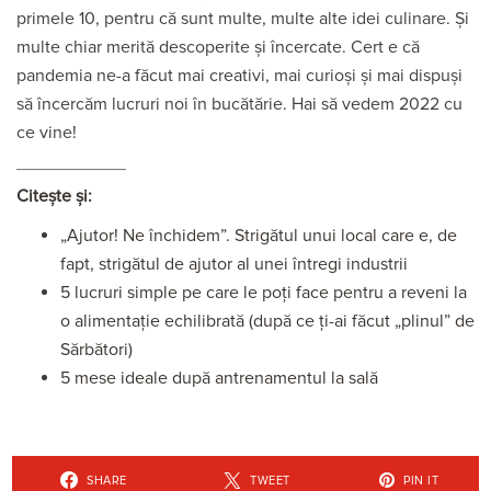
primele 10, pentru că sunt multe, multe alte idei culinare. Și
multe chiar merită descoperite și încercate. Cert e că
pandemia ne-a făcut mai creativi, mai curioși și mai dispuși
să încercăm lucruri noi în bucătărie. Hai să vedem 2022 cu
ce vine!
Citește și:
„Ajutor! Ne închidem”. Strigătul unui local care e, de
fapt, strigătul de ajutor al unei întregi industrii
5 lucruri simple pe care le poți face pentru a reveni la
o alimentație echilibrată (după ce ți-ai făcut „plinul” de
Sărbători)
5 mese ideale după antrenamentul la sală
SHARE
TWEET
PIN IT