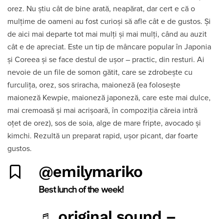
orez. Nu știu cât de bine arată, neapărat, dar cert e că o
mulțime de oameni au fost curioși să afle cât e de gustos. Și
de aici mai departe tot mai mulți și mai mulți, când au auzit
cât e de apreciat. Este un tip de mâncare popular în Japonia
și Coreea și se face destul de ușor – practic, din resturi. Ai
nevoie de un file de somon gătit, care se zdrobește cu
furculița, orez, sos sriracha, maioneză (ea folosește
maioneză Kewpie, maioneză japoneză, care este mai dulce,
mai cremoasă și mai acrișoară, în compoziția căreia intră
oțet de orez), sos de soia, alge de mare fripte, avocado și
kimchi. Rezultă un preparat rapid, ușor picant, dar foarte
gustos.
@emilymariko
Best lunch of the week!
♬ original sound –