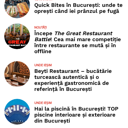
Quick Bites în București: unde te
oprești când iei prânzul pe fugă
NOUTĂȚI
Începe
The Great Restaurant
Battle
! Cea mai mare competiție
între restaurante se mută și în
offline
UNDE IEȘIM
Beyti Restaurant – bucătărie
turcească autentică și o
experiență gastronomică de
referință în București
UNDE IEȘIM
Hai la piscină în București! TOP
piscine interioare și exterioare
din București