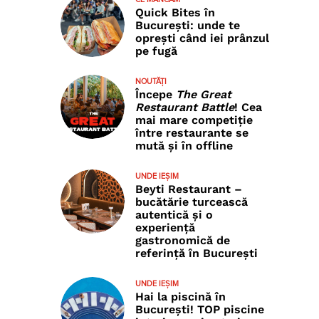
Quick Bites în
București: unde te
oprești când iei prânzul
pe fugă
NOUTĂȚI
Începe
The Great
Restaurant Battle
! Cea
mai mare competiție
între restaurante se
mută și în offline
UNDE IEȘIM
Beyti Restaurant –
bucătărie turcească
autentică și o
experiență
gastronomică de
referință în București
UNDE IEȘIM
Hai la piscină în
București! TOP piscine