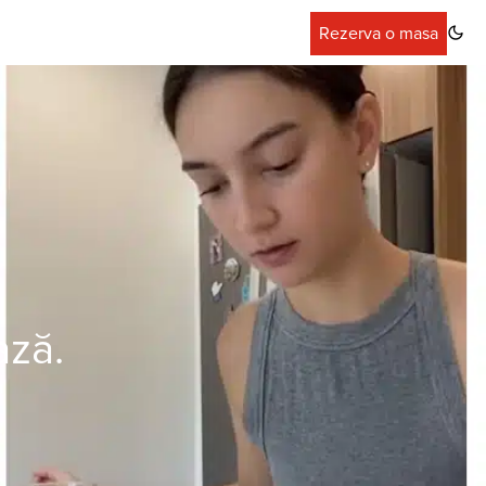
Rezerva o masa
ază.