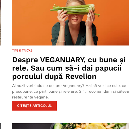
TIPS & TRICKS
Despre VEGANUARY, cu bune și
rele. Sau cum să-i dai papucii
porcului după Revelion
Ai auzit vorbindu-se despre Veganuary? Hai să vezi ce este, ce
presupune, ce părți bune și rele are. Și îți recomandăm și câtev
restaurante vegane.
CITEȘTE ARTICOLUL