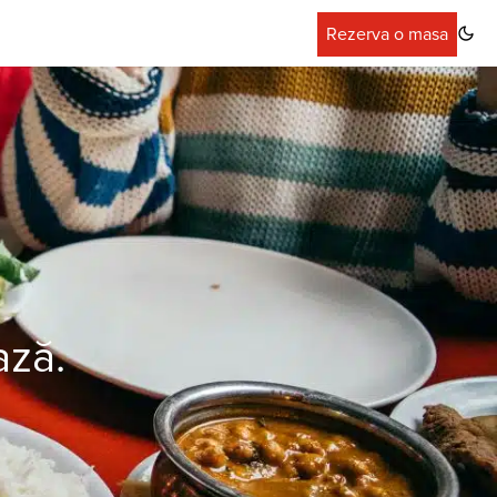
Rezerva o masa
ază.