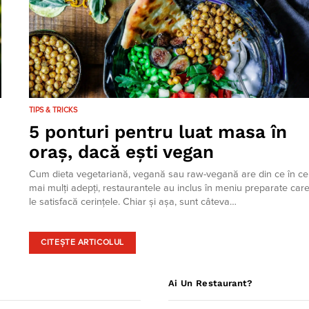
TIPS & TRICKS
5 ponturi pentru luat masa în
oraș, dacă ești vegan
Cum dieta vegetariană, vegană sau raw-vegană are din ce în ce
mai mulți adepți, restaurantele au inclus în meniu preparate car
le satisfacă cerințele. Chiar și așa, sunt câteva…
CITEȘTE ARTICOLUL
Ai Un Restaurant?