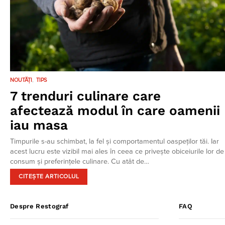
NOUTĂȚI
TIPS
7 trenduri culinare care
afectează modul în care oamenii
iau masa
Timpurile s-au schimbat, la fel și comportamentul oaspeților tăi. Iar
acest lucru este vizibil mai ales în ceea ce privește obiceiurile lor de
consum și preferințele culinare. Cu atât de…
CITEȘTE ARTICOLUL
Despre Restograf
FAQ