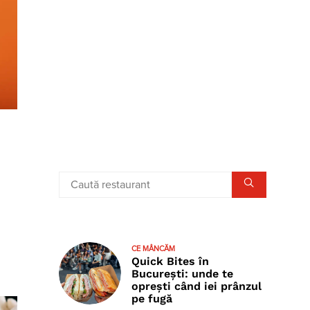
a
CE MÂNCĂM
Quick Bites în
București: unde te
oprești când iei prânzul
pe fugă