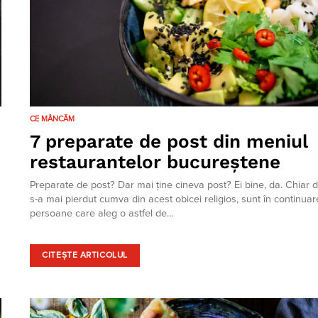
CE MÂNCĂM
7 preparate de post din meniul
restaurantelor bucureștene
Preparate de post? Dar mai ține cineva post? Ei bine, da. Chiar 
s-a mai pierdut cumva din acest obicei religios, sunt în continuar
persoane care aleg o astfel de…
CITEȘTE ARTICOLUL