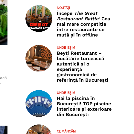
NOUTĂȚI
Începe
The Great
Restaurant Battle
! Cea
mai mare competiție
între restaurante se
mută și în offline
UNDE IEȘIM
Beyti Restaurant –
bucătărie turcească
autentică și o
experiență
gastronomică de
dacă
referință în București
e
UNDE IEȘIM
Hai la piscină în
București! TOP piscine
interioare și exterioare
din București
CE MÂNCĂM