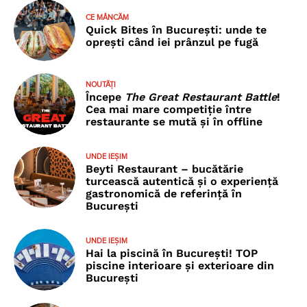
CE MÂNCĂM
Quick Bites în București: unde te
oprești când iei prânzul pe fugă
NOUTĂȚI
Începe
The Great Restaurant Battle
!
Cea mai mare competiție între
restaurante se mută și în offline
UNDE IEȘIM
Beyti Restaurant – bucătărie
turcească autentică și o experiență
gastronomică de referință în
București
UNDE IEȘIM
Hai la piscină în București! TOP
piscine interioare și exterioare din
București