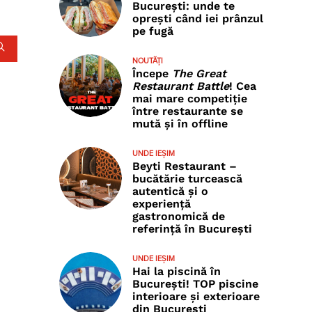
București: unde te
oprești când iei prânzul
pe fugă
NOUTĂȚI
Începe
The Great
Restaurant Battle
! Cea
mai mare competiție
între restaurante se
mută și în offline
UNDE IEȘIM
Beyti Restaurant –
bucătărie turcească
autentică și o
experiență
gastronomică de
referință în București
UNDE IEȘIM
Hai la piscină în
București! TOP piscine
interioare și exterioare
din București