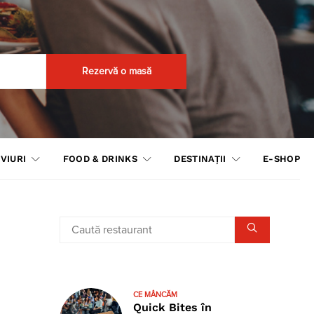
Rezervă o masă
VIURI
FOOD & DRINKS
DESTINAȚII
E-SHOP
CE MÂNCĂM
Quick Bites în