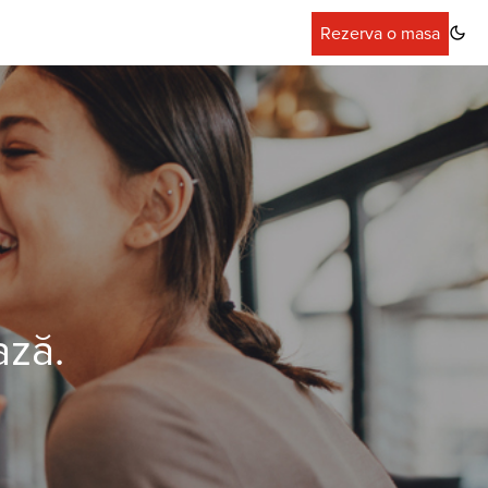
Rezerva o masa
ază.