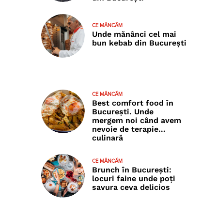
CE MÂNCĂM
Unde mănânci cel mai
bun kebab din București
CE MÂNCĂM
Best comfort food în
București. Unde
mergem noi când avem
nevoie de terapie…
culinară
CE MÂNCĂM
Brunch în București:
locuri faine unde poţi
savura ceva delicios