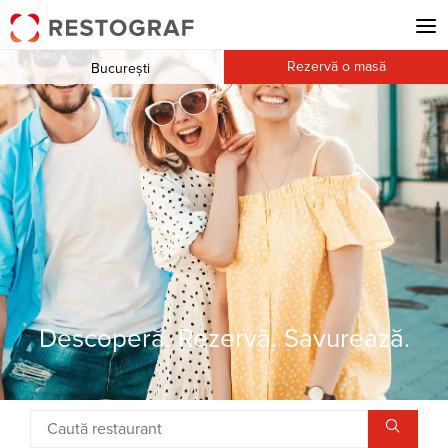
Rezervă o masă
București
Descoperă. Rezervă. Savurează.