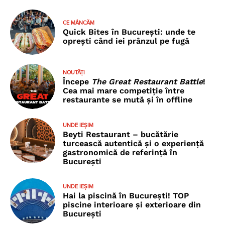
CE MÂNCĂM
Quick Bites în București: unde te
oprești când iei prânzul pe fugă
NOUTĂȚI
Începe
The Great Restaurant Battle
!
Cea mai mare competiție între
restaurante se mută și în offline
UNDE IEȘIM
Beyti Restaurant – bucătărie
turcească autentică și o experiență
gastronomică de referință în
București
UNDE IEȘIM
Hai la piscină în București! TOP
piscine interioare și exterioare din
București