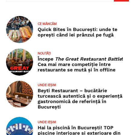
CE MÂNCĂM
Quick Bites în București: unde te
oprești când iei prânzul pe fugă
NOUTĂȚI
Începe
The Great Restaurant Battle
!
Cea mai mare competiție între
restaurante se mută și în offline
UNDE IEȘIM
Beyti Restaurant – bucătărie
turcească autentică și o experiență
gastronomică de referință în
București
UNDE IEȘIM
Hai la piscină în București! TOP
piscine interioare și exterioare din