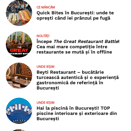
CE MÂNCĂM
Quick Bites în București: unde te
oprești când iei prânzul pe fugă
NOUTĂȚI
Începe
The Great Restaurant Battle
!
Cea mai mare competiție între
restaurante se mută și în offline
UNDE IEȘIM
Beyti Restaurant – bucătărie
turcească autentică și o experiență
gastronomică de referință în
București
UNDE IEȘIM
Hai la piscină în București! TOP
piscine interioare și exterioare din
București