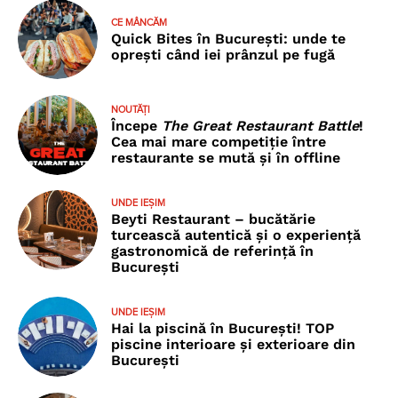
CE MÂNCĂM
Quick Bites în București: unde te
oprești când iei prânzul pe fugă
NOUTĂȚI
Începe
The Great Restaurant Battle
!
Cea mai mare competiție între
restaurante se mută și în offline
UNDE IEȘIM
Beyti Restaurant – bucătărie
turcească autentică și o experiență
gastronomică de referință în
București
UNDE IEȘIM
Hai la piscină în București! TOP
piscine interioare și exterioare din
București